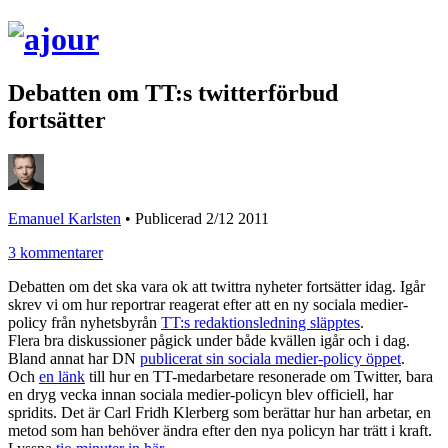
Debatten om TT:s twitterförbud
fortsätter
Emanuel Karlsten
•
Publicerad 2/12 2011
3 kommentarer
Debatten om det ska vara ok att twittra nyheter fortsätter idag. Igår
skrev vi om hur reportrar reagerat efter att en ny sociala medier-
policy från nyhetsbyrån
TT:s redaktionsledning släpptes
.
Flera bra diskussioner pågick under både kvällen igår och i dag.
Bland annat har DN
publicerat sin sociala medier-policy öppet
.
Och
en länk
till hur en TT-medarbetare resonerade om Twitter, bara
en dryg vecka innan sociala medier-policyn blev officiell, har
spridits. Det är Carl Fridh Klerberg som berättar hur han arbetar, en
metod som han behöver ändra efter den nya policyn har trätt i kraft.