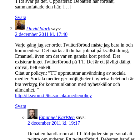
TT:s svar på det. Uppdaterat: Debatten har fortsatt,
sammanfattade den här. […]
Svara
David Stark
says:
2 december 2011 kl. 17:40
Varje gång jag ser ordet Twitterförbud måste jag bara in och
kommentera. Det märks att du har jobbat på kvällstidning,
Emanuel, även om det var en ganska kort period. Det
existerar inget Twitterförbud på TT. Det är ett jävligt dåligt
ordval, helt enkelt.
Citat ur policyn: ”TT uppmuntrar användning av sociala
medier. Sociala medier ger möjligheter i nyhetsarbetet och är
bra verktyg för kommunikation med nyhetskällor och
allmänhet. ”
http://tt.se/om-tt/tts-sociala-mediepolicy
Svara
Emanuel Karlsten
says:
2 december 2011 kl. 19:17
Debatten handlar om att TT förbjuder sin personal att
twittra om nyheter. Ett twitterförbud. Debatten handlar