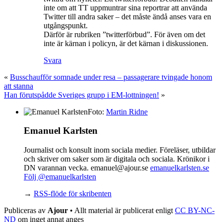
inte om att TT uppmuntrar sina reportrar att använda
Twitter till andra saker – det måste ändå anses vara en
utgångspunkt.
Därför är rubriken ”twitterförbud”. För även om det
inte är kärnan i policyn, är det kärnan i diskussionen.
Svara
«
Busschaufför somnade under resa – passagerare tvingade honom
att stanna
Han förutspådde Sveriges grupp i EM-lottningen!
»
Foto:
Martin Ridne
Emanuel Karlsten
Journalist och konsult inom sociala medier. Föreläser, utbildar
och skriver om saker som är digitala och sociala. Krönikor i
DN varannan vecka. emanuel@ajour.se
emanuelkarlsten.se
Följ @emanuelkarlsten
→
RSS-flöde för skribenten
Publiceras av
Ajour
• Allt material är publicerat enligt
CC BY-NC-
ND
om inget annat anges