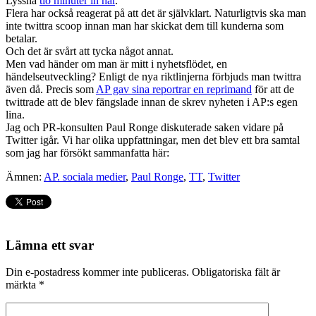
Lyssna
tio minuter in här
.
Flera har också reagerat på att det är självklart. Naturligtvis ska man
inte twittra scoop innan man har skickat dem till kunderna som
betalar.
Och det är svårt att tycka något annat.
Men vad händer om man är mitt i nyhetsflödet, en
händelseutveckling? Enligt de nya riktlinjerna förbjuds man twittra
även då. Precis som
AP gav sina reportrar en reprimand
för att de
twittrade att de blev fängslade innan de skrev nyheten i AP:s egen
lina.
Jag och PR-konsulten Paul Ronge diskuterade saken vidare på
Twitter igår. Vi har olika uppfattningar, men det blev ett bra samtal
som jag har försökt sammanfatta här:
Ämnen:
AP. sociala medier
,
Paul Ronge
,
TT
,
Twitter
Lämna ett svar
Din e-postadress kommer inte publiceras.
Obligatoriska fält är
märkta
*