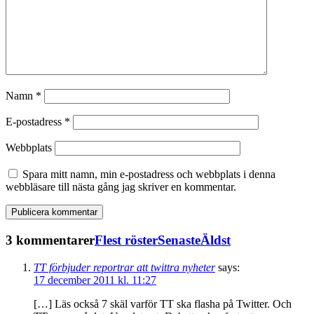
Namn
*
E-postadress
*
Webbplats
Spara mitt namn, min e-postadress och webbplats i denna
webbläsare till nästa gång jag skriver en kommentar.
3 kommentarer
Flest röster
Senaste
Äldst
TT förbjuder reportrar att twittra nyheter
says:
17 december 2011 kl. 11:27
[…] Läs också 7 skäl varför TT ska flasha på Twitter. Och