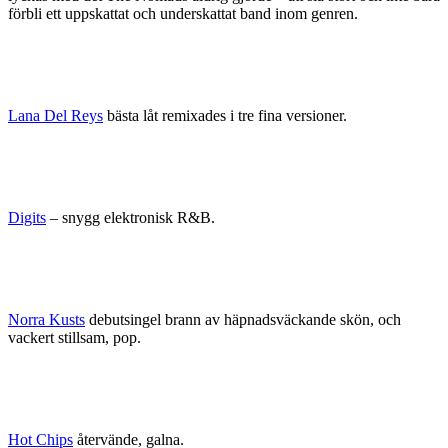
förbli ett uppskattat och underskattat band inom genren.
Lana Del Reys
bästa låt remixades i tre fina versioner.
Digits
– snygg elektronisk R&B.
Norra Kusts
debutsingel brann av häpnadsväckande skön, och
vackert stillsam, pop.
Hot Chips
återvände, galna.