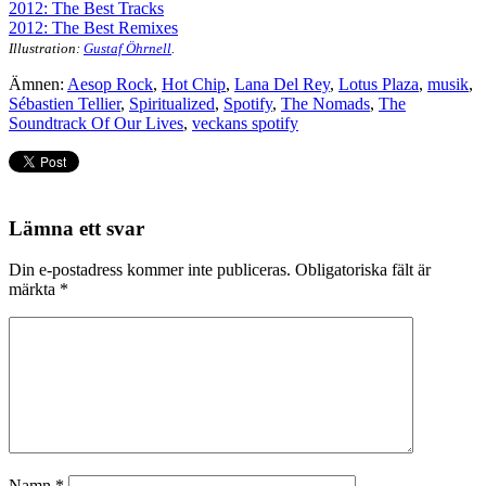
2012: The Best Tracks
2012: The Best Remixes
Illustration:
Gustaf Öhrnell
.
Ämnen:
Aesop Rock
,
Hot Chip
,
Lana Del Rey
,
Lotus Plaza
,
musik
,
Sébastien Tellier
,
Spiritualized
,
Spotify
,
The Nomads
,
The
Soundtrack Of Our Lives
,
veckans spotify
Lämna ett svar
Din e-postadress kommer inte publiceras.
Obligatoriska fält är
märkta
*
Namn
*