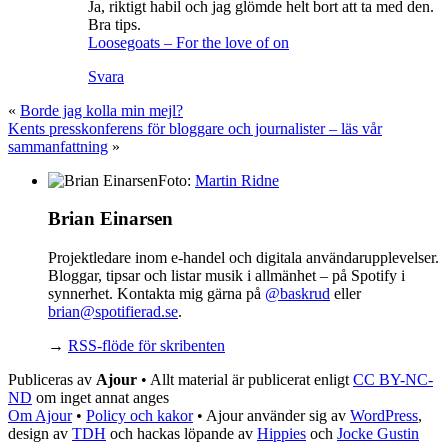
Ja, riktigt habil och jag glömde helt bort att ta med den.
Bra tips.
Loosegoats – For the love of on
Svara
«
Borde jag kolla min mejl?
Kents presskonferens för bloggare och journalister – läs vår
sammanfattning
»
Foto:
Martin Ridne
Brian Einarsen
Projektledare inom e-handel och digitala användarupplevelser.
Bloggar, tipsar och listar musik i allmänhet – på Spotify i
synnerhet. Kontakta mig gärna på
@baskrud
eller
brian@spotifierad.se
.
→
RSS-flöde för skribenten
Publiceras av
Ajour
• Allt material är publicerat enligt
CC BY-NC-
ND
om inget annat anges
Om Ajour
•
Policy och kakor
•
Ajour använder sig av
WordPress
,
design av
TDH
och hackas löpande av
Hippies
och
Jocke Gustin