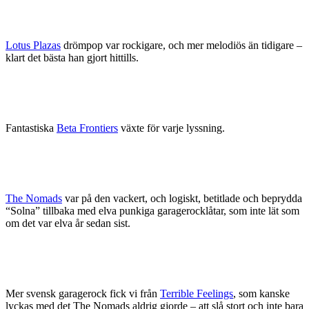
Lotus Plazas
drömpop var rockigare, och mer melodiös än tidigare –
klart det bästa han gjort hittills.
Fantastiska
Beta Frontiers
växte för varje lyssning.
The Nomads
var på den vackert, och logiskt, betitlade och beprydda
“Solna” tillbaka med elva punkiga garagerocklåtar, som inte lät som
om det var elva år sedan sist.
Mer svensk garagerock fick vi från
Terrible Feelings
, som kanske
lyckas med det The Nomads aldrig gjorde – att slå stort och inte bara