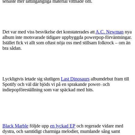
senaste mer lättillgängliga material vittnade om.
Det var med viss besvikelse det konstaterades att
A.C. Newman
nya
album inte motsvarade tidigare uppbyggda powerpop-förväntningar.
Istället fick vi allt som oftast nöja oss med stillsam folkrock – om än
bra sådan.
Lyckligtvis letade sig slutligen
Last Dinosaurs
albumdebut fram till
Spotify och väl där bjöds vi på en sprakande power- och
indiepopföreställning som var späckad med hits.
Black Marble
följde upp
en lyckad EP
och regerade vidare med
dystra, och samtidigt charmiga melodier, mumlande sång samt