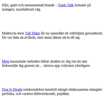
Hårt, galet och monumentalt brutalt –
Trash Talk
fortsatte på
inslagen, nyasfalterad väg.
Mathrock-trion
Tall Ships
får nu sannolikt ett välförtjänt genombrott.
De var lätta att avfärda, men ännu lättare att ta till sig.
Metz
kaosartade melodier blåste skallen av dig om du inte
förberedde dig genom att… skruva upp volymen ytterligare.
Dog Is Deads
solskensdebut innehöll närapå ohälsosamma mängder
perfekta, och vackert differentierade, poplåtar.