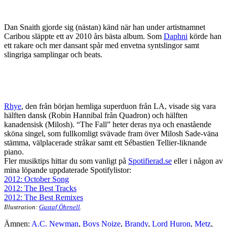
Dan Snaith gjorde sig (nästan) känd när han under artistnamnet
Caribou släppte ett av 2010 års bästa album. Som
Daphni
körde han
ett rakare och mer dansant spår med envetna syntslingor samt
slingriga samplingar och beats.
Rhye
, den från början hemliga superduon från LA, visade sig vara
hälften dansk (Robin Hannibal från Quadron) och hälften
kanadensisk (Milosh). “The Fall” heter deras nya och enastående
sköna singel, som fullkomligt svävade fram över Milosh Sade-väna
stämma, välplacerade stråkar samt ett Sébastien Tellier-liknande
piano.
Fler musiktips hittar du som vanligt på
Spotifierad.se
eller i någon av
mina löpande uppdaterade Spotifylistor:
2012: October Song
2012: The Best Tracks
2012: The Best Remixes
Illustration:
Gustaf Öhrnell
.
Ämnen:
A.C. Newman
,
Boys Noize
,
Brandy
,
Lord Huron
,
Metz
,