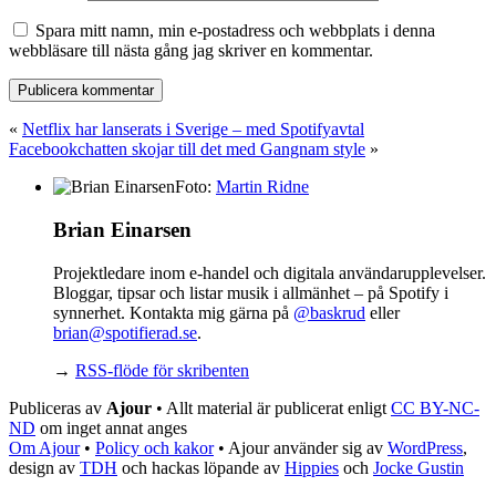
Spara mitt namn, min e-postadress och webbplats i denna
webbläsare till nästa gång jag skriver en kommentar.
«
Netflix har lanserats i Sverige – med Spotifyavtal
Facebookchatten skojar till det med Gangnam style
»
Foto:
Martin Ridne
Brian Einarsen
Projektledare inom e-handel och digitala användarupplevelser.
Bloggar, tipsar och listar musik i allmänhet – på Spotify i
synnerhet. Kontakta mig gärna på
@baskrud
eller
brian@spotifierad.se
.
→
RSS-flöde för skribenten
Publiceras av
Ajour
• Allt material är publicerat enligt
CC BY-NC-
ND
om inget annat anges
Om Ajour
•
Policy och kakor
•
Ajour använder sig av
WordPress
,
design av
TDH
och hackas löpande av
Hippies
och
Jocke Gustin