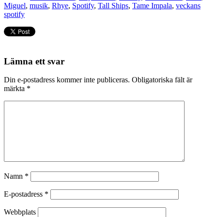
Miguel
,
musik
,
Rhye
,
Spotify
,
Tall Ships
,
Tame Impala
,
veckans
spotify
Lämna ett svar
Din e-postadress kommer inte publiceras.
Obligatoriska fält är
märkta
*
Namn
*
E-postadress
*
Webbplats