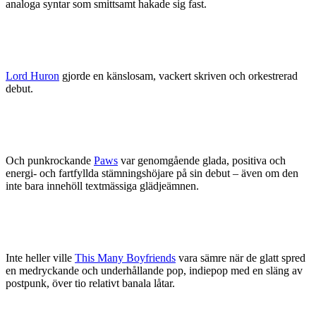
analoga syntar som smittsamt hakade sig fast.
Lord Huron
gjorde en känslosam, vackert skriven och orkestrerad
debut.
Och punkrockande
Paws
var genomgående glada, positiva och
energi- och fartfyllda stämningshöjare på sin debut – även om den
inte bara innehöll textmässiga glädjeämnen.
Inte heller ville
This Many Boyfriends
vara sämre när de glatt spred
en medryckande och underhållande pop, indiepop med en släng av
postpunk, över tio relativt banala låtar.