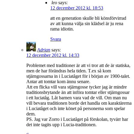
leo
says:
12 december 2012 kl. 18:53
att en generation skulle bli könsförvirrad
av att kunna välja sin klädsel är ju rena
rama idiotin.
Svara
Adrian
says:
12 december 2012 kl. 14:33
Problemet med traditioner är att vi tror att de är statiska,
men de har förändras hela tiden. T.ex så kom
stjärngossarna in i Luciatåget för i början av 1900-talet.
Antar att tomtar kom ännu senare.
Att en flicka vill vara stjärngosse tycker jag är mindre
traditionsbrytande än att införa tomtar eller stjärngossar
i ett luciatåg. Låt barnen vara vad de vill. Om man nu
vill bevara traditionen borde det handla om karaktärerna
i Luciatåget och inte könet på personerna som spelar
dem.
PS. Jag var Zorro i Luciatåget på förskolan, tyvärr har
det inte tagits upp i Lucia-traditionen.