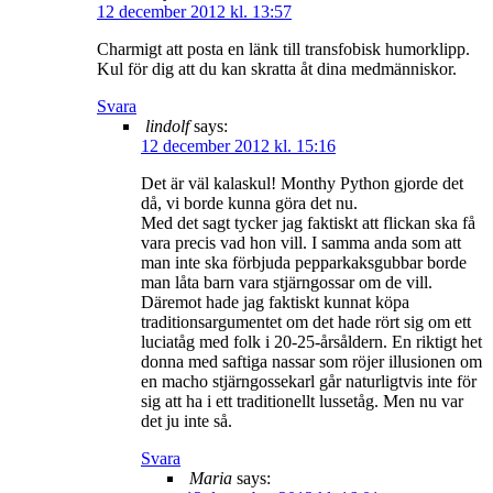
12 december 2012 kl. 13:57
Charmigt att posta en länk till transfobisk humorklipp.
Kul för dig att du kan skratta åt dina medmänniskor.
Svara
lindolf
says:
12 december 2012 kl. 15:16
Det är väl kalaskul! Monthy Python gjorde det
då, vi borde kunna göra det nu.
Med det sagt tycker jag faktiskt att flickan ska få
vara precis vad hon vill. I samma anda som att
man inte ska förbjuda pepparkaksgubbar borde
man låta barn vara stjärngossar om de vill.
Däremot hade jag faktiskt kunnat köpa
traditionsargumentet om det hade rört sig om ett
luciatåg med folk i 20-25-årsåldern. En riktigt het
donna med saftiga nassar som röjer illusionen om
en macho stjärngossekarl går naturligtvis inte för
sig att ha i ett traditionellt lussetåg. Men nu var
det ju inte så.
Svara
Maria
says: