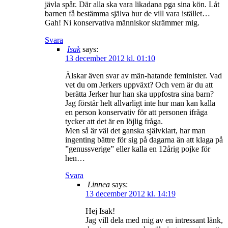
jävla spår. Där alla ska vara likadana pga sina kön. Låt
barnen få bestämma själva hur de vill vara istället…
Gah! Ni konservativa människor skrämmer mig.
Svara
Isak
says:
13 december 2012 kl. 01:10
Älskar även svar av män-hatande feminister. Vad
vet du om Jerkers uppväxt? Och vem är du att
berätta Jerker hur han ska uppfostra sina barn?
Jag förstår helt allvarligt inte hur man kan kalla
en person konservativ för att personen ifråga
tycker att det är en löjlig fråga.
Men så är väl det ganska självklart, har man
ingenting bättre för sig på dagarna än att klaga på
”genussverige” eller kalla en 12årig pojke för
hen…
Svara
Linnea
says:
13 december 2012 kl. 14:19
Hej Isak!
Jag vill dela med mig av en intressant länk,