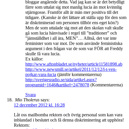
bloggar angående detta. Vad jag kan se är det betydligt
färre som uttalat sig mot manlig lucia än mot kvinnlig
stjärngosse. Framför allt är män mer positiva till det
tidigare. (Kanske är det lättare att ställa upp för den som
är diskriminerad om personen tillhör ens eget kön?)
Men de som uttalade sig mot att den skolan valt skulle
gå som lucia hänvisade i regel till ”traditioner” och
”jämställdhet i all ära, MEN”… Alltså, det var inte
feminister som var mot. De som använde feministiska
argument i den frågan var de som var FÖR att Freddy
skulle få vara lucia.
Ex källor:
http://www.aftonbladet.se/nyheter/article11581898.ab
http://www.newsmill.se/artikel/2011/12/12/l-t-ven-
pojkar-vara-lucia
(jämför kommentarerna)
http://sverigesradio.se/sida/artikel.aspx?
programid=1646&artikel=2478078
(Kommentarerna)
Svara
Mio Tholerus
says:
12 december 2012 kl. 16:28
Låt oss mailbomba rektorn och övrig personal som kan vara
inblandad i beslutet och få denna diskriminering att upphöra!
Rektorn: