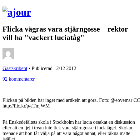
Flicka vägras vara stjärngosse – rektor
vill ha "vackert luciatåg"
Gästskribent
•
Publicerad 12/12 2012
92 kommentarer
Flickan på bilden har inget med artikeln att göra. Foto: @eovemar 
http://flic.kr/p/aTmjWM
På Enskedefältets skola i Stockholm har lucia orsakat en diskussion
efter att en tjej i trean inte fick vara stjärngosse i luciatåget. Skolan
menade att hon får välja på att vara något annat, eller räkna matte
istället.