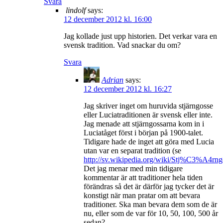
Svara
lindolf
says:
12 december 2012 kl. 16:00
Jag kollade just upp historien. Det verkar vara en
svensk tradition. Vad snackar du om?
Svara
Adrian
says:
12 december 2012 kl. 16:27
Jag skriver inget om huruvida stjärngosse
eller Luciatraditionen är svensk eller inte.
Jag menade att stjärngossarna kom in i
Luciatåget först i början på 1900-talet.
Tidigare hade de inget att göra med Lucia
utan var en separat tradition (se
http://sv.wikipedia.org/wiki/Stj%C3%A4rng
Det jag menar med min tidigare
kommentar är att traditioner hela tiden
förändras så det är därför jag tycker det är
konstigt när man pratar om att bevara
traditioner. Ska man bevara dem som de är
nu, eller som de var för 10, 50, 100, 500 år
sedan?