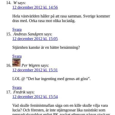
W
says:
12 december 2012 kl. 14:56
Hela västvärlden håller på att rasa samman. Sverige kommer
dras med. Orka rasa mot olika luciatåg.
Svara
Andreas Sandgren
says:
12 december 2012 kl. 15:05
Stjärnhen kanske är en bättre benämning?
Svara
Per Wigren
says:
12 december 2012 kl. 15:31
LOL @ ”Det har ingenting med genus att göra”.
Svara
Fredrik
says:
12 december 2012 kl. 15:54
Vad skulle feministmafian säga om en kille skulle vilja vara
lucia? Och föresten, är inte stjärngossar lika rasistiskt som
pepparkaksgubbar enligt PK-packet eftersom någon stackars