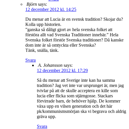
Björn
says:
12 december 2012 kl. 14:25
Du menar att Lucia är en svensk tradition? Skojar du?
Kolla upp historien.
”ganska så dåligt gjort av hela svenska folket att
förstöra allt vad Svenska Traditioner innebär.” Hela
Svenska folket förstör Svenska traditioner? Då kanske
dom inte är så omtyckta eller Svenska?
Tänk, snälla, tänk.
Svara
A. Johansson
says:
12 december 2012 kl. 17:29
Så du menar att Sverige inte kan ha samma
tradition? Jag vet inte var ursprunget är, men jag
tvivlar på att de skulle acceptera en kille som
lucia eller flicka som stjärngosse. Stackars
förvirrade barn, de behöver hjälp. De kommer
växa upp en vilsen generation och det här
pk/kommunismsmörjan ska vi begrava och aldrig
gräva upp.
Svara