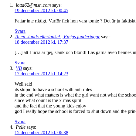
lotta62@msn.com
says:
19 december 2012 kl. 00:45
Fattar inte riktigt. Varför fick hon vara tomte ? Det är ju faktisk
Svara
Ta en stunds eftertanke! | Frejas funderingar
says:
18 december 2012 kl. 17:37
[…] att Lucia är tjej, slank och blond! Läs gärna även hennes in
Svara
VB
says:
17 december 2012 kl. 14:23
Well said
its stupid to have a school with anti rules
in the end what matters is what the girl want not what the school
since what count is the x-mas spirit
and the fact that the young kids enjoy
god I really hope the school is forced to shut down and the princ
Svara
Pelle
says:
15 december 2012 kl. 06:38