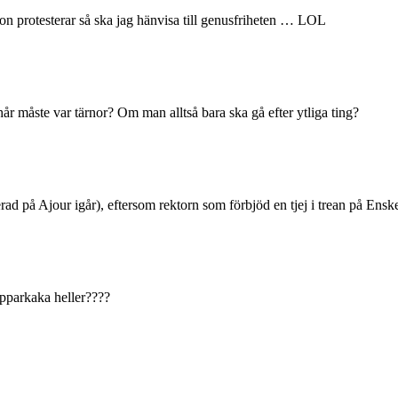
on protesterar så ska jag hänvisa till genusfriheten … LOL
r måste var tärnor? Om man alltså bara ska gå efter ytliga ting?
d på Ajour igår), eftersom rektorn som förbjöd en tjej i trean på Ensk
pepparkaka heller????