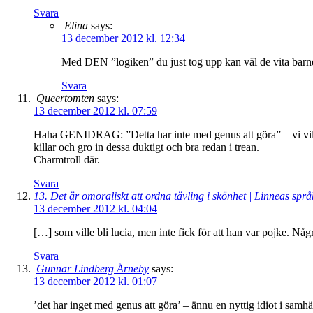
Svara
Elina
says:
13 december 2012 kl. 12:34
Med DEN ”logiken” du just tog upp kan väl de vita bar
Svara
Queertomten
says:
13 december 2012 kl. 07:59
Haha GENIDRAG: ”Detta har inte med genus att göra” – vi vill bar
killar och gro in dessa duktigt och bra redan i trean.
Charmtroll där.
Svara
13. Det är omoraliskt att ordna tävling i skönhet | Linneas spr
13 december 2012 kl. 04:04
[…] som ville bli lucia, men inte fick för att han var pojke. Nå
Svara
Gunnar Lindberg Årneby
says:
13 december 2012 kl. 01:07
’det har inget med genus att göra’ – ännu en nyttig idiot i samhäl