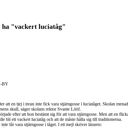
l ha "vackert luciatåg"
CC-BY
 att en tjej i trean inte fick vara stjärngosse i luciatåget. Skolan menade 
barnens skull, säger skolans rektor Svante Lööf.
rjade efter att hon bestämt sig för att vara stjärngosse. Men att en flic
le bli ett vackert luciatåg och att de måste hålla sig till traditionerna.
te får vara stjärngosse i tåget. I ett mejl skriver läraren: