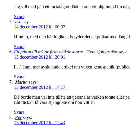
Jag vill med gå i ett luciatåg utklädd som kvinnlig hora.Om någ
Svara
lisa
says:
14 december 2012 kl. 00:37
Hmmm, med den här logiken, betyder det att pojkar med långt hå
Svara
Ett päron till rektor firar tvåkönsnorm | Genusfotografen
says:
13 december 2012 kl. 20:01
[…] ännu mer avslöjande artikel om vuxen genuspanik (publicera
Svara
Marita
says:
13 december 2012 kl. 14:17
Då borde man väl inte tillåta att tjejerna är varken tomte eller 
Låt flickan få vara stjängosse om hon vill!!!!
Svara
Per
says:
13 december 2012 kl. 11:43