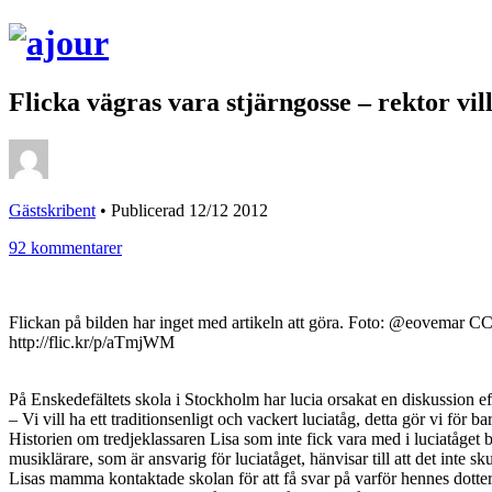
Flicka vägras vara stjärngosse – rektor vil
Gästskribent
•
Publicerad 12/12 2012
92 kommentarer
Flickan på bilden har inget med artikeln att göra. Foto: @eovemar 
http://flic.kr/p/aTmjWM
På Enskedefältets skola i Stockholm har lucia orsakat en diskussion efter
– Vi vill ha ett traditionsenligt och vackert luciatåg, detta gör vi för 
Historien om tredjeklassaren Lisa som inte fick vara med i luciatåget bö
musiklärare, som är ansvarig för luciatåget, hänvisar till att det inte skul
Lisas mamma kontaktade skolan för att få svar på varför hennes dotter in