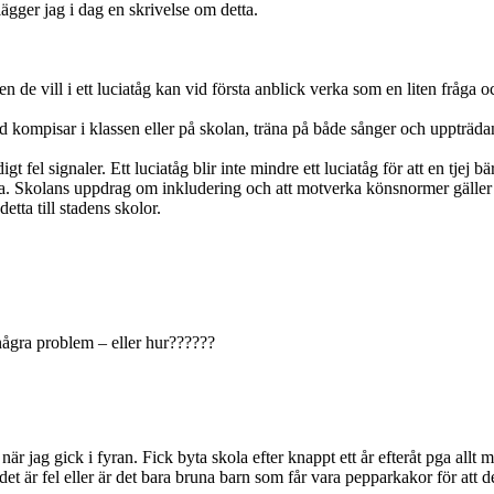
gger jag i dag en skrivelse om detta.
den de vill i ett luciatåg kan vid första anblick verka som en liten fråg
 kompisar i klassen eller på skolan, träna på både sånger och uppträdan
t fel signaler. Ett luciatåg blir inte mindre ett luciatåg för att en tjej bä
cia. Skolans uppdrag om inkludering och att motverka könsnormer gäller
tta till stadens skolor.
 några problem – eller hur??????
 jag gick i fyran. Fick byta skola efter knappt ett år efteråt pga allt 
t är fel eller är det bara bruna barn som får vara pepparkakor för att de