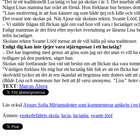
”Det är ett traditionellt Luciatåg vi har på skolan i år 3. Det innebär allt
Något Lisas mamma har svårt att förstå. Hon förklarar hur hennes dott
”Lisas motivering är att hon känner sig som både tjej och kille och vill
Det svarar inte skolan på. När Ajour når skolans rektor, Svante Lööf, h
– Vi ställde frågan till flickan igår om vad hon vill vara i luciatåget o
Enligt mamman är det först efter mycket övertalning av lärarna Lisa besl
inför luciatåget.
Skolans rektor Svante Lööf menar att de vill hålla på sina traditioner.
Enligt dig kan inte tjejer vara stjärngossar i ett luciatåg?
– Det har ingenting med genus att göra som jag ser det utan vi vill ha et
tydligare på den punkten, säger han.
Skolan står fortfarande fast vid sitt beslut om att flickan ska vara tomt
”Vänligen förklara för mig hur ett luciatåg blir fult av att en flicka h
skolvärld tycker att det är ren skandal att begränsa min dotters sätt att
(Både Lisa och mamman har bett att få vara anonyma. ”Lisa” heter e
TEXT
:
Marcus Åberg
Läs också
Ajours Sofia Mirjamsdotter som kommenterar artikeln i en 
Ämnen:
enskedefältets skola
,
lucia
,
luciatåg
,
svante lööf