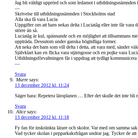
Jag bli väldigt upprörd och som ledamot i utbildningsnämnden lä
—
Skrivelse till utbildningsnämnden i Stockholms stad
Alla ska få vara Lucia
Uppgifter om att barn nekas delta i Luciatåg eller inte får vara 
större än så.
Luciatåg är kul, spännande och en möjlighet att tillsammans med
uppträda. Dessutom under ganska högtidliga former.
Att neka det barn som vill delta i detta, att vara med, sänder väldig
Självklart kan en flicka vara stjärngosse och en pojke vara Lu
Utbildningsförvaltningen får i uppdrag att tydligt kommunicera de
—
Svara
Murre
says:
13 december 2012 kl. 11:24
Säger bara: Repetera läroplanen … Efter det skulle det inte bli
Svara
Alice
says:
13 december 2012 kl. 11:18
Fy fan för inskränkta lärare och skolor. Var med om samma sak när
Vad tycker skolan i pepparkaksfrågan undrar jag. Tycker de att de