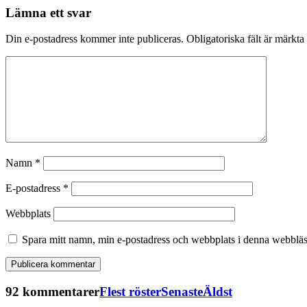
Lämna ett svar
Din e-postadress kommer inte publiceras.
Obligatoriska fält är märkta
Namn
*
E-postadress
*
Webbplats
Spara mitt namn, min e-postadress och webbplats i denna webbläsa
92 kommentarer
Flest röster
Senaste
Äldst