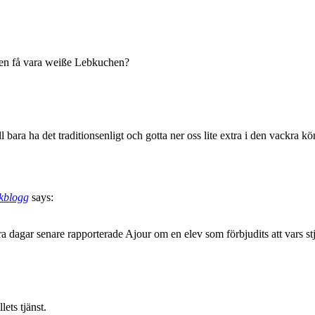
nen få vara weiße Lebkuchen?
a ha det traditionsenligt och gotta ner oss lite extra i den vackra köns
åkblogg
says:
gra dagar senare rapporterade Ajour om en elev som förbjudits att vars st
lets tjänst.