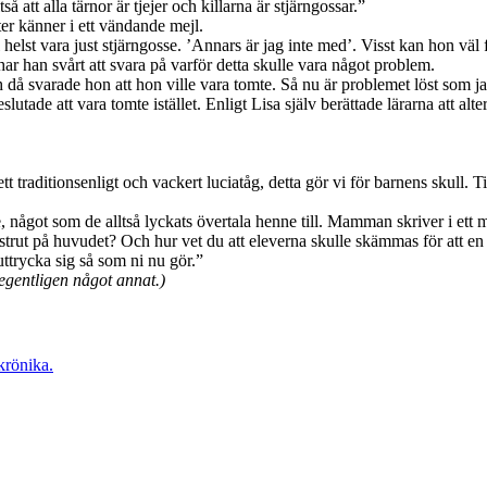
så att alla tärnor är tjejer och killarna är stjärngossar.”
er känner i ett vändande mejl.
 helst vara just stjärngosse. ’Annars är jag inte med’. Visst kan hon väl 
ar han svårt att svara på varför detta skulle vara något problem.
ch då svarade hon att hon ville vara tomte. Så nu är problemet löst som ja
utade att vara tomte istället. Enligt Lisa själv berättade lärarna att alt
t traditionsenligt och vackert luciatåg, detta gör vi för barnens skull. Ti
e, något som de alltså lyckats övertala henne till. Mamman skriver i ett ma
ar strut på huvudet? Och hur vet du att eleverna skulle skämmas för att en
 uttrycka sig så som ni nu gör.”
gentligen något annat.)
krönika.