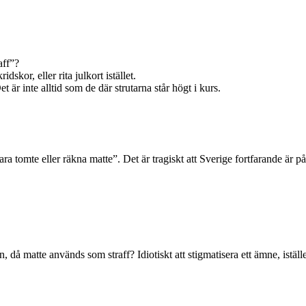
aff”?
idskor, eller rita julkort istället.
t är inte alltid som de där strutarna står högt i kurs.
ara tomte eller räkna matte”. Det är tragiskt att Sverige fortfarande är 
, då matte används som straff? Idiotiskt att stigmatisera ett ämne, istället