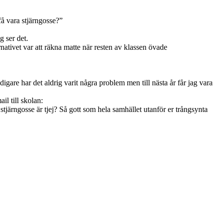
få vara stjärngosse?”
g ser det.
ernativet var att räkna matte när resten av klassen övade
digare har det aldrig varit några problem men till nästa år får jag vara
il till skolan:
 stjärngosse är tjej? Så gott som hela samhället utanför er trångsynta