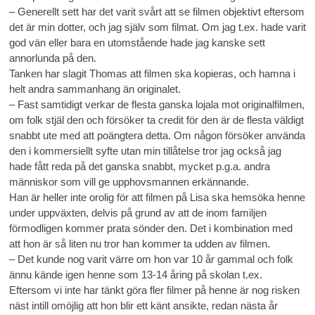
– Generellt sett har det varit svårt att se filmen objektivt eftersom
det är min dotter, och jag själv som filmat. Om jag t.ex. hade varit
god vän eller bara en utomstående hade jag kanske sett
annorlunda på den.
Tanken har slagit Thomas att filmen ska kopieras, och hamna i
helt andra sammanhang än originalet.
– Fast samtidigt verkar de flesta ganska lojala mot originalfilmen,
om folk stjäl den och försöker ta credit för den är de flesta väldigt
snabbt ute med att poängtera detta. Om någon försöker använda
den i kommersiellt syfte utan min tillåtelse tror jag också jag
hade fått reda på det ganska snabbt, mycket p.g.a. andra
människor som vill ge upphovsmannen erkännande.
Han är heller inte orolig för att filmen på Lisa ska hemsöka henne
under uppväxten, delvis på grund av att de inom familjen
förmodligen kommer prata sönder den. Det i kombination med
att hon är så liten nu tror han kommer ta udden av filmen.
– Det kunde nog varit värre om hon var 10 år gammal och folk
ännu kände igen henne som 13-14 åring på skolan t.ex.
Eftersom vi inte har tänkt göra fler filmer på henne är nog risken
näst intill omöjlig att hon blir ett känt ansikte, redan nästa år