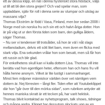
ett av dessa klipp, en nål i denna hysteriskt stora höstack, väljs
ut till att bli den stora grejen? Och vad spelar man, som
uppladdare, själv för roll i denna serie av slumpar och utslag av
massans vilja?
Thomas Ekström är född i Vasa, Finland, men bor sedan 2008 i
Norge med sin norska fru och sin ett och halvt-åriga dotter. Hon
är på väg ut ur den första tiden som barn, den gulliga åldern,
säger Thomas.
– Nu ser vi tendenser till trotsålder, så hon är väl i nåt slags
mellanstadium, delvis ett sött litet barn, men även en flicka med
stark vilja. Ena sekunden vrålar hon som besatt, men så får hon
ett russin och blir glad.
För enkelhetens skull kan vi kalla dottern Lisa. Thomas vill inte
berätta vad hon egentligen heter, eftersom han och hans fru vill
hålla henne anonym. Vilket är lite lustigt i sammanhanget.
Minst fem miljoner människor världen över vet nämligen vem
dottern är. Nej förresten – långt fler. Tiden efter att Youtubeklippet
där hon ”går över till den mörka sidan”, som rubriken antyder att
hennes maniska skratt är ett tecken på, har varit hektisk.
Thomas blivit kontaktad av nyhetsprogram, talk shows, tidningar
och många andra. Klippet har dessutom plockats upp av en