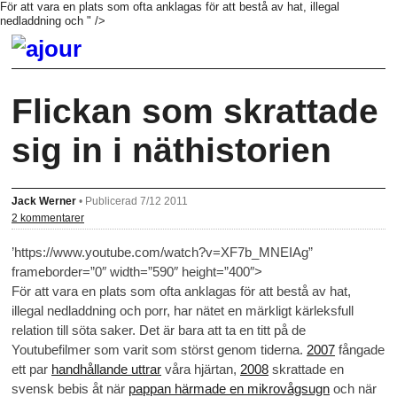
För att vara en plats som ofta anklagas för att bestå av hat, illegal
nedladdning och " />
Flickan som skrattade
sig in i näthistorien
Jack Werner
•
Publicerad 7/12 2011
2 kommentarer
’https://www.youtube.com/watch?v=XF7b_MNEIAg”
frameborder=”0″ width=”590″ height=”400″>
För att vara en plats som ofta anklagas för att bestå av hat,
illegal nedladdning och porr, har nätet en märkligt kärleksfull
relation till söta saker. Det är bara att ta en titt på de
Youtubefilmer som varit som störst genom tiderna.
2007
fångade
ett par
handhållande uttrar
våra hjärtan,
2008
skrattade en
svensk bebis åt när
pappan härmade en mikrovågsugn
och när