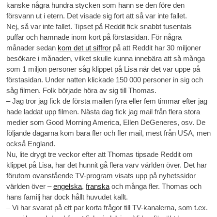
kanske några hundra stycken som hann se den före den
försvann ut i etern. Det visade sig fort att så var inte fallet.
Nej, så var inte fallet. Tipset på Reddit fick snabbt tusentals
puffar och hamnade inom kort på förstasidan. För några
månader sedan
kom det ut siffror
på att Reddit har 30 miljoner
besökare i månaden, vilket skulle kunna innebära att så många
som 1 miljon personer såg klippet på Lisa när det var uppe på
förstasidan. Under natten klickade 150 000 personer in sig och
såg filmen. Folk började höra av sig till Thomas.
– Jag tror jag fick de första mailen fyra eller fem timmar efter jag
hade laddat upp filmen. Nästa dag fick jag mail från flera stora
medier som Good Morning America, Ellen DeGeneres, osv. De
följande dagarna kom bara fler och fler mail, mest från USA, men
också England.
Nu, lite drygt tre veckor efter att Thomas tipsade Reddit om
klippet på Lisa, har det hunnit gå flera varv världen över. Det har
förutom ovanstående TV-program visats upp på nyhetssidor
världen över –
engelska
,
franska
och många fler. Thomas och
hans familj har dock hållt huvudet kallt.
– Vi har svarat på ett par korta frågor till TV-kanalerna, som t.ex.