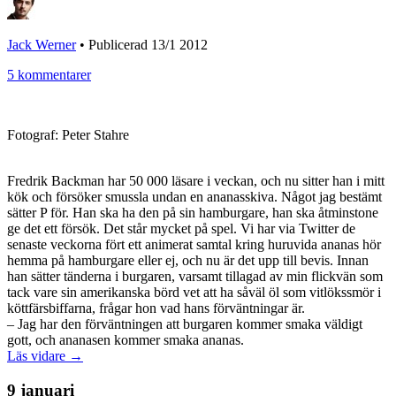
Jack Werner
•
Publicerad 13/1 2012
5 kommentarer
Fotograf: Peter Stahre
Fredrik Backman har 50 000 läsare i veckan, och nu sitter han i mitt
kök och försöker smussla undan en ananasskiva. Något jag bestämt
sätter P för. Han ska ha den på sin hamburgare, han ska åtminstone
ge det ett försök. Det står mycket på spel. Vi har via Twitter de
senaste veckorna fört ett animerat samtal kring huruvida ananas hör
hemma på hamburgare eller ej, och nu är det upp till bevis. Innan
han sätter tänderna i burgaren, varsamt tillagad av min flickvän som
tack vare sin amerikanska börd vet att ha såväl öl som vitlökssmör i
köttfärsbiffarna, frågar hon vad hans förväntningar är.
– Jag har den förväntningen att burgaren kommer smaka väldigt
gott, och ananasen kommer smaka ananas.
Läs vidare →
9 januari