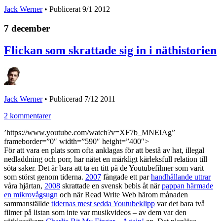
Jack Werner
• Publicerat
9/1 2012
7 december
Flickan som skrattade sig in i näthistorien
Jack Werner
•
Publicerad 7/12 2011
2 kommentarer
’https://www.youtube.com/watch?v=XF7b_MNEIAg”
frameborder=”0″ width=”590″ height=”400″>
För att vara en plats som ofta anklagas för att bestå av hat, illegal
nedladdning och porr, har nätet en märkligt kärleksfull relation till
söta saker. Det är bara att ta en titt på de Youtubefilmer som varit
som störst genom tiderna.
2007
fångade ett par
handhållande uttrar
våra hjärtan,
2008
skrattade en svensk bebis åt när
pappan härmade
en mikrovågsugn
och när Read Write Web härom månaden
sammanställde
tidernas mest sedda Youtubeklipp
var det bara två
filmer på listan som inte var musikvideos – av dem var den