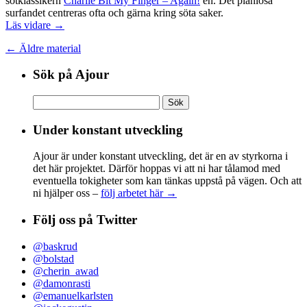
sötklassikern
Charlie Bit My Finger – Again!
en. Det planlösa
surfandet centreras ofta och gärna kring söta saker.
Läs vidare →
← Äldre material
Sök på Ajour
Sök
efter:
Under konstant utveckling
Ajour är under konstant utveckling, det är en av styrkorna i
det här projektet. Därför hoppas vi att ni har tålamod med
eventuella tokigheter som kan tänkas uppstå på vägen. Och att
ni hjälper oss –
följ arbetet här →
Följ oss på Twitter
@baskrud
@bolstad
@cherin_awad
@damonrasti
@emanuelkarlsten