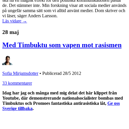
ska ha en magisk effekt för den politiska kommunikationen påstår
de. Det stämmer inte. Min forskning visar att sociala medier används
på ungefär samma sätt som vi alltid använt medier. Dom skriver och
vi läser, säger Anders Larsson.
Läs vidare →
28 maj
Med Timbuktu som vapen mot rasismen
Sofia Mirjamsdotter
•
Publicerad 28/5 2012
33 kommentarer
Idag har jag och många med mig delat det här klippet från
Youtube, där demonstrerande nationalsocialister bombas med
Timbuktus och Promoes fantastiska antirasistiska låt,
Ge oss
Sverige tillbaka
.