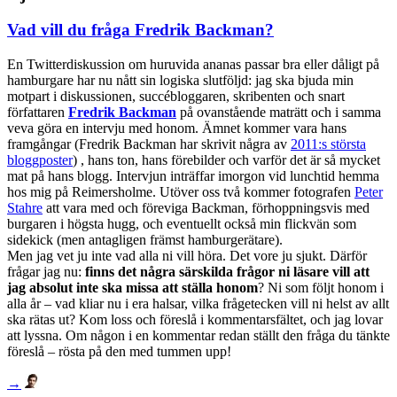
Vad vill du fråga Fredrik Backman?
En Twitterdiskussion om huruvida ananas passar bra eller dåligt på
hamburgare har nu nått sin logiska slutföljd: jag ska bjuda min
motpart i diskussionen, succébloggaren, skribenten och snart
författaren
Fredrik Backman
på ovanstående maträtt och i samma
veva göra en intervju med honom. Ämnet kommer vara hans
framgångar (Fredrik Backman har skrivit några av
2011:s största
bloggposter
) , hans ton, hans förebilder och varför det är så mycket
mat på hans blogg. Intervjun inträffar imorgon vid lunchtid hemma
hos mig på Reimersholme. Utöver oss två kommer fotografen
Peter
Stahre
att vara med och föreviga Backman, förhoppningsvis med
burgaren i högsta hugg, och eventuellt också min flickvän som
sidekick (men antagligen främst hamburgerätare).
Men jag vet ju inte vad alla ni vill höra. Det vore ju sjukt. Därför
frågar jag nu:
finns det några särskilda frågor ni läsare vill att
jag absolut inte ska missa att ställa honom
? Ni som följt honom i
alla år – vad kliar nu i era halsar, vilka frågetecken vill ni helst av allt
ska rätas ut? Kom loss och föreslå i kommentarsfältet, och jag lovar
att lyssna. Om någon i en kommentar redan ställt den fråga du tänkte
föreslå – rösta på den med tummen upp!
→