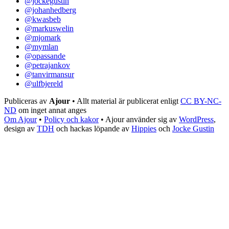
@jockegustin
@johanhedberg
@kwasbeb
@markuswelin
@mjomark
@mymlan
@opassande
@petrajankov
@tanvirmansur
@ulfbjereld
Publiceras av
Ajour
• Allt material är publicerat enligt
CC BY-NC-
ND
om inget annat anges
Om Ajour
•
Policy och kakor
•
Ajour använder sig av
WordPress
,
design av
TDH
och hackas löpande av
Hippies
och
Jocke Gustin