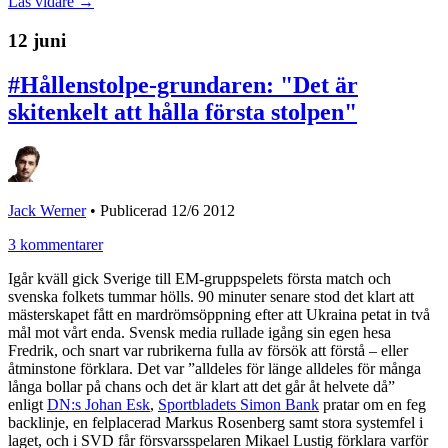
Läs vidare →
12 juni
#Hållenstolpe-grundaren: "Det är
skitenkelt att hålla första stolpen"
Jack Werner
•
Publicerad 12/6 2012
3 kommentarer
Igår kväll gick Sverige till EM-gruppspelets första match och
svenska folkets tummar hölls. 90 minuter senare stod det klart att
mästerskapet fått en mardrömsöppning efter att Ukraina petat in två
mål mot vårt enda. Svensk media rullade igång sin egen hesa
Fredrik, och snart var rubrikerna fulla av försök att förstå – eller
åtminstone förklara. Det var ”alldeles för länge alldeles för många
långa bollar på chans och det är klart att det går åt helvete då”
enligt
DN:s Johan Esk
,
Sportbladets Simon Bank
pratar om en feg
backlinje, en felplacerad Markus Rosenberg samt stora systemfel i
laget, och i SVD får försvarsspelaren Mikael Lustig förklara varför