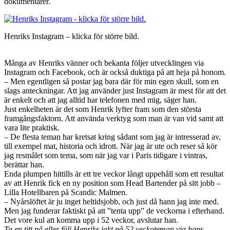
dokumentärer.
Henriks Instagram – klicka för större bild.
Många av Henriks vänner och bekanta följer utvecklingen via
Instagram och Facebook, och är också duktiga på att heja på honom.
– Men egentligen så postar jag bara där för min egen skull, som en
slags anteckningar. Att jag använder just Instagram är mest för att det
är enkelt och att jag alltid har telefonen med mig, säger han.
Just enkelheten är det som Henrik lyfter fram som den största
framgångsfaktorn. Att använda verktyg som man är van vid samt att
vara lite praktisk.
– De flesta teman har kretsat kring sådant som jag är intresserad av,
till exempel mat, historia och idrott. När jag är ute och reser så kör
jag resmålet som tema, som när jag var i Paris tidigare i vintras,
berättar han.
Enda plumpen hittills är ett tre veckor långt uppehåll som ett resultat
av att Henrik fick en ny position som Head Bartender på sitt jobb –
Lilla Hotellbaren på Scandic Malmen.
– Nyårslöftet är ju inget heltidsjobb, och just då hann jag inte med.
Men jag funderar faktiskt på att ”tenta upp” de veckorna i efterhand.
Det vore kul att komma upp i 52 veckor, avslutar han.
Ta en titt på eller följ Henriks jakt på 52 veckoteman via hans