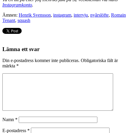
Instagramkonto
.
Ämnen:
Henrik Svensson
,
instagram
,
intervju
,
nyårslöfte
,
Romain
Tenant
,
squash
Lämna ett svar
Din e-postadress kommer inte publiceras.
Obligatoriska fält är
märkta
*
Namn
*
E-postadress
*