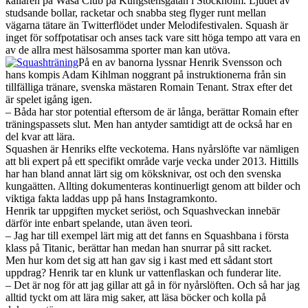
källaren på Wasa Club på Kungstensgatan i Stockholm. Ljudet av
studsande bollar, racketar och snabba steg flyger runt mellan
vägarna tätare än Twitterflödet under Melodifestivalen. Squash är
inget för soffpotatisar och anses tack vare sitt höga tempo att vara en
av de allra mest hälsosamma sporter man kan utöva.
På en av banorna lyssnar Henrik Svensson och
hans kompis Adam Kihlman noggrant på instruktionerna från sin
tillfälliga tränare, svenska mästaren Romain Tenant. Strax efter det
är spelet igång igen.
– Båda har stor potential eftersom de är långa, berättar Romain efter
träningspassets slut. Men han antyder samtidigt att de också har en
del kvar att lära.
Squashen är Henriks elfte veckotema. Hans nyårslöfte var nämligen
att bli expert på ett specifikt område varje vecka under 2013. Hittills
har han bland annat lärt sig om köksknivar, ost och den svenska
kungaätten. Allting dokumenteras kontinuerligt genom att bilder och
viktiga fakta laddas upp på hans Instagramkonto.
Henrik tar uppgiften mycket seriöst, och Squashveckan innebär
därför inte enbart spelande, utan även teori.
– Jag har till exempel lärt mig att det fanns en Squashbana i första
klass på Titanic, berättar han medan han snurrar på sitt racket.
Men hur kom det sig att han gav sig i kast med ett sådant stort
uppdrag? Henrik tar en klunk ur vattenflaskan och funderar lite.
– Det är nog för att jag gillar att gå in för nyårslöften. Och så har jag
alltid tyckt om att lära mig saker, att läsa böcker och kolla på