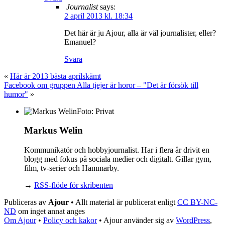
Journalist
says:
2 april 2013 kl. 18:34
Det här är ju Ajour, alla är väl journalister, eller?
Emanuel?
Svara
«
Här är 2013 bästa aprilskämt
Facebook om gruppen Alla tjejer är horor – "Det är försök till
humor"
»
Foto: Privat
Markus Welin
Kommunikatör och hobbyjournalist. Har i flera år drivit en
blogg med fokus på sociala medier och digitalt. Gillar gym,
film, tv-serier och Hammarby.
→
RSS-flöde för skribenten
Publiceras av
Ajour
• Allt material är publicerat enligt
CC BY-NC-
ND
om inget annat anges
Om Ajour
•
Policy och kakor
•
Ajour använder sig av
WordPress
,