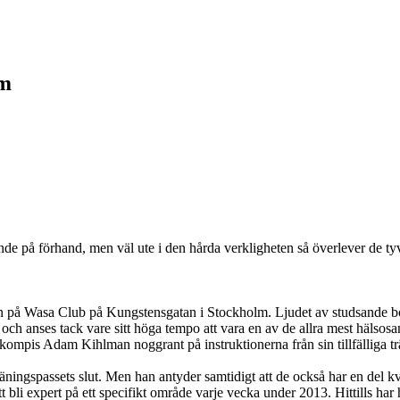
am
ovande på förhand, men väl ute i den hårda verkligheten så överlever de t
aren på Wasa Club på Kungstensgatan i Stockholm. Ljudet av studsande bo
r och anses tack vare sitt höga tempo att vara en av de allra mest häls
mpis Adam Kihlman noggrant på instruktionerna från sin tillfälliga trä
äningspassets slut. Men han antyder samtidigt att de också har en del kva
bli expert på ett specifikt område varje vecka under 2013. Hittills har