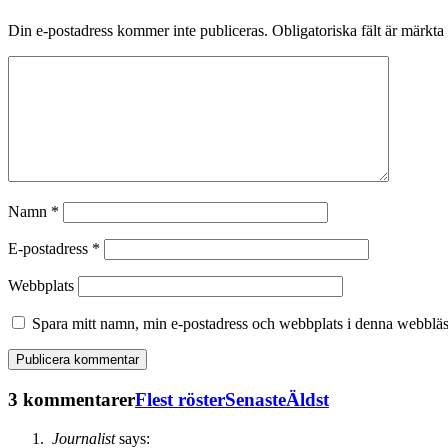
Din e-postadress kommer inte publiceras.
Obligatoriska fält är märkta
Namn
*
E-postadress
*
Webbplats
Spara mitt namn, min e-postadress och webbplats i denna webbläsa
3 kommentarer
Flest röster
Senaste
Äldst
Journalist
says: