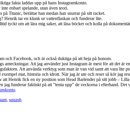
viktiga fakta laddas upp på hans Instagramkonto.
inte enbart spelande, utan även teori.
ss på Titanic, berättar han medan han snurrar på sitt racket.
? Henrik tar en klunk ur vattenflaskan och funderar lite.
 alltid tyckt om att lära mig saker, att läsa böcker och kolla på dokumentär
am och Facebook, och är också duktiga på att heja på honom.
s anteckningar. Att jag använder just Instagram är mest för att det är en
gsfaktorn. Att använda verktyg som man är van vid samt att vara lite pr
l exempel mat, historia och idrott. När jag är ute och reser så kör jag res
t av att Henrik fick en ny position som Head Bartender på sitt jobb – Li
en jag funderar faktiskt på att ”tenta upp” de veckorna i efterhand. Det
ramkonto
.
nant
,
squash