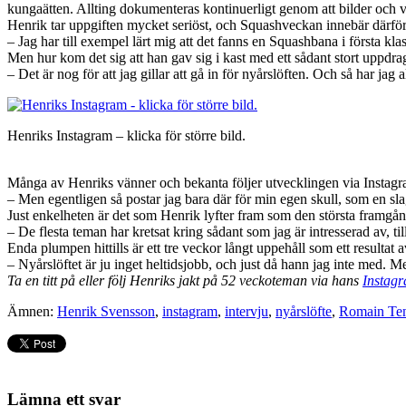
kungaätten. Allting dokumenteras kontinuerligt genom att bilder och 
Henrik tar uppgiften mycket seriöst, och Squashveckan innebär därför 
– Jag har till exempel lärt mig att det fanns en Squashbana i första kla
Men hur kom det sig att han gav sig i kast med ett sådant stort uppdrag
– Det är nog för att jag gillar att gå in för nyårslöften. Och så har jag
Henriks Instagram – klicka för större bild.
Många av Henriks vänner och bekanta följer utvecklingen via Instagr
– Men egentligen så postar jag bara där för min egen skull, som en slag
Just enkelheten är det som Henrik lyfter fram som den största framgån
– De flesta teman har kretsat kring sådant som jag är intresserad av, til
Enda plumpen hittills är ett tre veckor långt uppehåll som ett resulta
– Nyårslöftet är ju inget heltidsjobb, och just då hann jag inte med. M
Ta en titt på eller följ Henriks jakt på 52 veckoteman via hans
Instag
Ämnen:
Henrik Svensson
,
instagram
,
intervju
,
nyårslöfte
,
Romain Te
Lämna ett svar