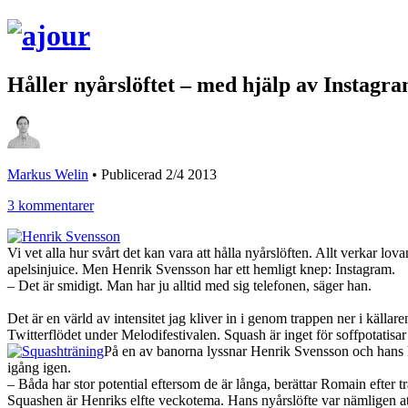
Håller nyårslöftet – med hjälp av Instagr
Markus Welin
•
Publicerad 2/4 2013
3 kommentarer
Vi vet alla hur svårt det kan vara att hålla nyårslöften. Allt verkar l
apelsinjuice. Men Henrik Svensson har ett hemligt knep: Instagram.
– Det är smidigt. Man har ju alltid med sig telefonen, säger han.
Det är en värld av intensitet jag kliver in i genom trappen ner i käll
Twitterflödet under Melodifestivalen. Squash är inget för soffpotatisa
På en av banorna lyssnar Henrik Svensson och hans ko
igång igen.
– Båda har stor potential eftersom de är långa, berättar Romain efter tr
Squashen är Henriks elfte veckotema. Hans nyårslöfte var nämligen att 