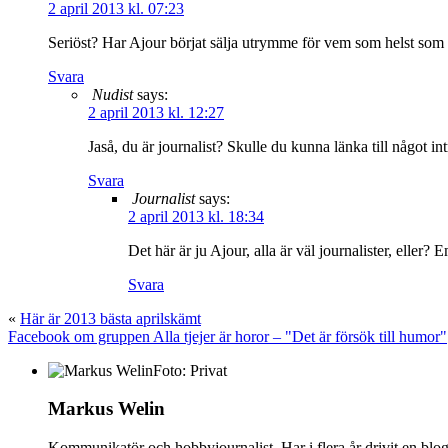
2 april 2013 kl. 07:23
Seriöst? Har Ajour börjat sälja utrymme för vem som helst som v
Svara
Nudist
says:
2 april 2013 kl. 12:27
Jaså, du är journalist? Skulle du kunna länka till något in
Svara
Journalist
says:
2 april 2013 kl. 18:34
Det här är ju Ajour, alla är väl journalister, eller?
Svara
«
Här är 2013 bästa aprilskämt
Facebook om gruppen Alla tjejer är horor – "Det är försök till humor"
Foto: Privat
Markus Welin
Kommunikatör och hobbyjournalist. Har i flera år drivit en blog