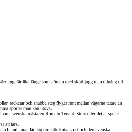
yvärr ungefär lika länge som sjömän med skörbjugg utan tillgång till
llar, racketar och snabba steg flyger runt mellan vägarna tätare än
osamma sporter man kan utöva.
nare, svenska mästaren Romain Tenant. Strax efter det är spelet
r att lära.
 han bland annat lärt sig om köksknivar, ost och den svenska