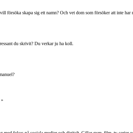
ill försöka skapa sig ett namn? Och vet dom som försöker att inte har 
tressant du skrivit? Du verkar ju ha koll.
 Emanuel?
»
g med fokus på sociala medier och digitalt. Gillar gym, film, tv-serie