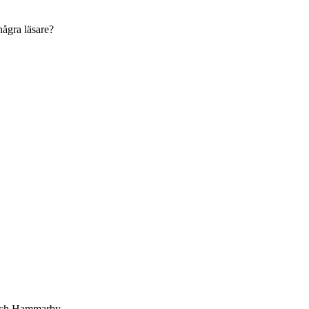
några läsare?
r och Hammarby.