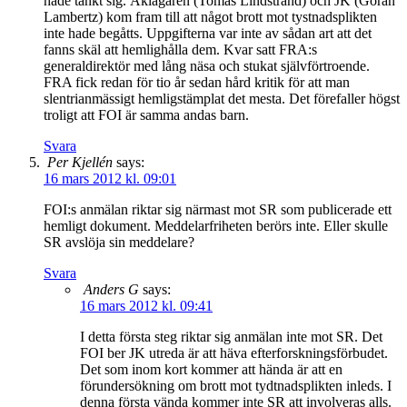
hade tänkt sig. Åklagaren (Tomas Lindstrand) och JK (Göran
Lambertz) kom fram till att något brott mot tystnadsplikten
inte hade begåtts. Uppgifterna var inte av sådan art att det
fanns skäl att hemlighålla dem. Kvar satt FRA:s
generaldirektör med lång näsa och stukat självförtroende.
FRA fick redan för tio år sedan hård kritik för att man
slentrianmässigt hemligstämplat det mesta. Det förefaller högst
troligt att FOI är samma andas barn.
Svara
Per Kjellén
says:
16 mars 2012 kl. 09:01
FOI:s anmälan riktar sig närmast mot SR som publicerade ett
hemligt dokument. Meddelarfriheten berörs inte. Eller skulle
SR avslöja sin meddelare?
Svara
Anders G
says:
16 mars 2012 kl. 09:41
I detta första steg riktar sig anmälan inte mot SR. Det
FOI ber JK utreda är att häva efterforskningsförbudet.
Det som inom kort kommer att hända är att en
förundersökning om brott mot tydtnadsplikten inleds. I
denna första vända kommer inte SR att involveras alls.