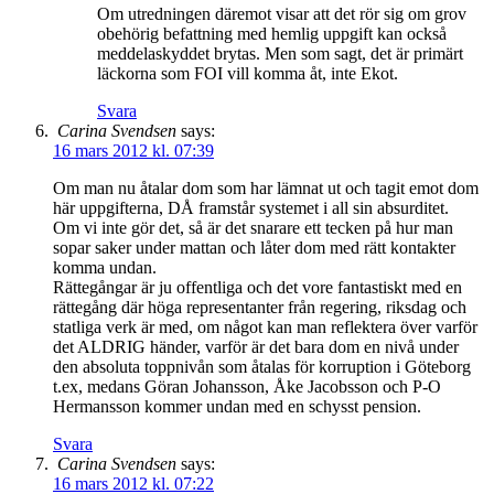
Om utredningen däremot visar att det rör sig om grov
obehörig befattning med hemlig uppgift kan också
meddelaskyddet brytas. Men som sagt, det är primärt
läckorna som FOI vill komma åt, inte Ekot.
Svara
Carina Svendsen
says:
16 mars 2012 kl. 07:39
Om man nu åtalar dom som har lämnat ut och tagit emot dom
här uppgifterna, DÅ framstår systemet i all sin absurditet.
Om vi inte gör det, så är det snarare ett tecken på hur man
sopar saker under mattan och låter dom med rätt kontakter
komma undan.
Rättegångar är ju offentliga och det vore fantastiskt med en
rättegång där höga representanter från regering, riksdag och
statliga verk är med, om något kan man reflektera över varför
det ALDRIG händer, varför är det bara dom en nivå under
den absoluta toppnivån som åtalas för korruption i Göteborg
t.ex, medans Göran Johansson, Åke Jacobsson och P-O
Hermansson kommer undan med en schysst pension.
Svara
Carina Svendsen
says:
16 mars 2012 kl. 07:22