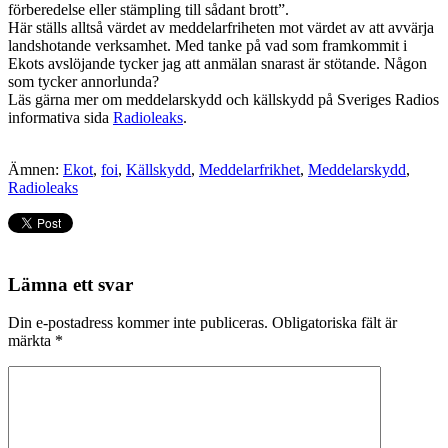
förberedelse eller stämpling till sådant brott”.
Här ställs alltså värdet av meddelarfriheten mot värdet av att avvärja
landshotande verksamhet. Med tanke på vad som framkommit i
Ekots avslöjande tycker jag att anmälan snarast är stötande. Någon
som tycker annorlunda?
Läs gärna mer om meddelarskydd och källskydd på Sveriges Radios
informativa sida
Radioleaks
.
Ämnen:
Ekot
,
foi
,
Källskydd
,
Meddelarfrikhet
,
Meddelarskydd
,
Radioleaks
Lämna ett svar
Din e-postadress kommer inte publiceras.
Obligatoriska fält är
märkta
*