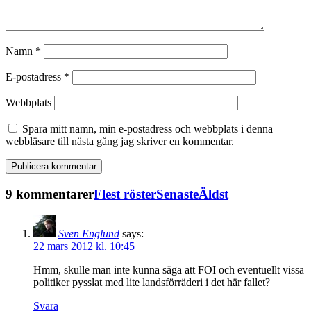
Namn
*
E-postadress
*
Webbplats
Spara mitt namn, min e-postadress och webbplats i denna
webbläsare till nästa gång jag skriver en kommentar.
9 kommentarer
Flest röster
Senaste
Äldst
Sven Englund
says:
22 mars 2012 kl. 10:45
Hmm, skulle man inte kunna säga att FOI och eventuellt vissa
politiker pysslat med lite landsförräderi i det här fallet?
Svara