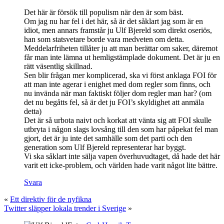
Det här är försök till populism när den är som bäst.
Om jag nu har fel i det här, så är det såklart jag som är en
idiot, men annars framstår ju Ulf Bjereld som direkt oseriös,
han som statsvetare borde vara medveten om detta.
Meddelarfriheten tillåter ju att man berättar om saker, däremot
får man inte lämna ut hemligstämplade dokument. Det är ju en
rätt väsentlig skillnad.
Sen blir frågan mer komplicerad, ska vi först anklaga FOI för
att man inte agerar i enighet med dom regler som finns, och
nu invända när man faktiskt följer dom regler man har? (om
det nu begåtts fel, så är det ju FOI’s skyldighet att anmäla
detta)
Det är så urbota naivt och korkat att vänta sig att FOI skulle
utbryta i någon slags lovsång till den som har påpekat fel man
gjort, det är ju inte det samhälle som det parti och den
generation som Ulf Bjereld representerar har byggt.
Vi ska såklart inte sälja vapen överhuvudtaget, då hade det här
varit ett icke-problem, och världen hade varit något lite bättre.
Svara
«
Ett direktiv för de nyfikna
Twitter släpper lokala trender i Sverige
»