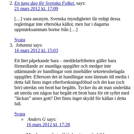
En tung dag för Svenska Folket.
says:
21 mars 2012 kl. 17:09
[…] vara anonym. Svenska myndigheter får enligt dessa
regleringar inte eftersöka källor, men har i dagarna
uppmärksammats bortse från […]
Svara
Johanna
says:
16 mars 2012 kl. 15:03
Ett litet påpekande bara – meddelarfriheten gäller bara
förmedlande av muntliga uppgifter och medger inte
utlämnande av handlingar som innehåller sekretessbelagda
uppgifter. Eftersom det är handlingar som lämnats till media i
detta fall finns inget efterforskningsföbud och det kan (och
bör) utredas om brott har begåtts. Tycker du att man underlåta
att utreda om någon har begått ett brott bara för ett syftet med
”läckan” anses gott? Det finns inget skydd för källan i detta
fall.
Svara
Anders G
says:
16 mars 2012 kl. 17:28