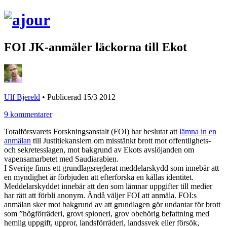
FOI JK-anmäler läckorna till Ekot
Ulf Bjereld
•
Publicerad 15/3 2012
9 kommentarer
Totalförsvarets Forskningsanstalt (FOI) har beslutat att
lämna in en
anmälan
till Justitiekanslern om misstänkt brott mot offentlighets-
och sekretesslagen, mot bakgrund av Ekots avslöjanden om
vapensamarbetet med Saudiarabien.
I Sverige finns ett grundlagsreglerat meddelarskydd som innebär att
en myndighet är förbjuden att efterforska en källas identitet.
Meddelarskyddet innebär att den som lämnar uppgifter till medier
har rätt att förbli anonym. Ändå väljer FOI att anmäla. FOI:s
anmälan sker mot bakgrund av att grundlagen gör undantar för brott
som ”högförräderi, grovt spioneri, grov obehörig befattning med
hemlig uppgift, uppror, landsförräderi, landssvek eller försök,