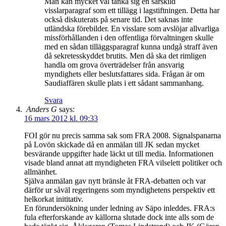
Man kan mycket väl tänka sig en särskild
visslarparagraf som ett tillägg i lagstiftningen. Detta har
också diskuterats på senare tid. Det saknas inte
utländska förebilder. En visslare som avslöjar allvarliga
missförhållanden i den offentliga förvaltningen skulle
med en sådan tilläggsparagraf kunna undgå straff även
då sekretesskyddet brutits. Men då ska det rimligen
handla om grova överträdelser från ansvarig
myndighets eller beslutsfattares sida. Frågan är om
Saudiaffären skulle plats i ett sådant sammanhang.
Svara
Anders G
says:
16 mars 2012 kl. 09:33
FOI gör nu precis samma sak som FRA 2008. Signalspanarna
på Lovön skickade då en anmälan till JK sedan mycket
besvärande uppgifter hade läckt ut till media. Informationen
visade bland annat att myndigheten FRA vilselett politiker och
allmänhet.
Själva anmälan gav nytt bränsle åt FRA-debatten och var
därför ur såväl regeringens som myndighetens perspektiv ett
helkorkat inititativ.
En förundersökning under ledning av Säpo inleddes. FRA:s
fula efterforskande av källorna slutade dock inte alls som de