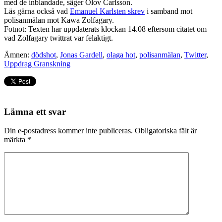
med de inblandade, säger Olov Carlsson.
Läs gärna också vad
Emanuel Karlsten skrev
i samband mot
polisanmälan mot Kawa Zolfagary.
Fotnot: Texten har uppdaterats klockan 14.08 eftersom citatet om
vad Zolfagary twittrat var felaktigt.
Ämnen:
dödshot
,
Jonas Gardell
,
olaga hot
,
polisanmälan
,
Twitter
,
Uppdrag Granskning
Lämna ett svar
Din e-postadress kommer inte publiceras.
Obligatoriska fält är
märkta
*