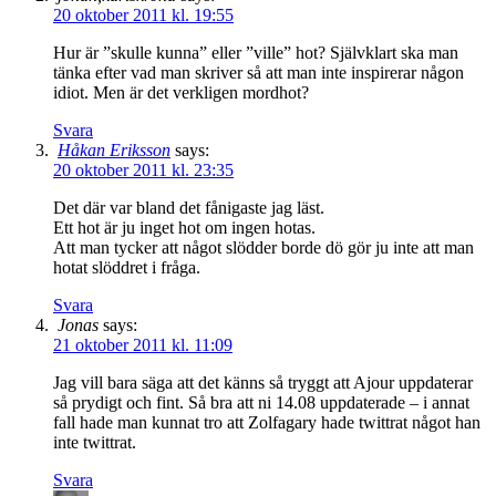
20 oktober 2011 kl. 19:55
Hur är ”skulle kunna” eller ”ville” hot? Självklart ska man
tänka efter vad man skriver så att man inte inspirerar någon
idiot. Men är det verkligen mordhot?
Svara
Håkan Eriksson
says:
20 oktober 2011 kl. 23:35
Det där var bland det fånigaste jag läst.
Ett hot är ju inget hot om ingen hotas.
Att man tycker att något slödder borde dö gör ju inte att man
hotat slöddret i fråga.
Svara
Jonas
says:
21 oktober 2011 kl. 11:09
Jag vill bara säga att det känns så tryggt att Ajour uppdaterar
så prydigt och fint. Så bra att ni 14.08 uppdaterade – i annat
fall hade man kunnat tro att Zolfagary hade twittrat något han
inte twittrat.
Svara