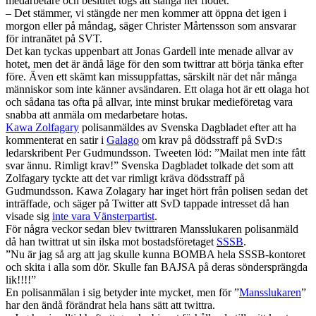
medarbetare och beslutet togs att stänga ner flödet.
– Det stämmer, vi stängde ner men kommer att öppna det igen i
morgon eller på måndag, säger Christer Mårtensson som ansvarar
för intranätet på SVT.
Det kan tyckas uppenbart att Jonas Gardell inte menade allvar av
hotet, men det är ändå läge för den som twittrar att börja tänka efter
före. Även ett skämt kan missuppfattas, särskilt när det når många
människor som inte känner avsändaren. Ett olaga hot är ett olaga hot
och sådana tas ofta på allvar, inte minst brukar medieföretag vara
snabba att anmäla om medarbetare hotas.
Kawa Zolfagary
polisanmäldes av Svenska Dagbladet efter att ha
kommenterat en satir i
Galago
om krav på dödsstraff på SvD:s
ledarskribent Per Gudmundsson. Tweeten löd: ”Mailat men inte fått
svar ännu. Rimligt krav!” Svenska Dagbladet tolkade det som att
Zolfagary tyckte att det var rimligt kräva dödsstraff på
Gudmundsson. Kawa Zolagary har inget hört från polisen sedan det
inträffade, och säger på Twitter att SvD tappade intresset då han
visade sig
inte vara Vänsterpartist
.
För några veckor sedan blev twittraren Mansslukaren polisanmäld
då han twittrat ut sin ilska mot bostadsföretaget
SSSB
.
”Nu är jag så arg att jag skulle kunna BOMBA hela SSSB-kontoret
och skita i alla som dör. Skulle fan BAJSA på deras söndersprängda
lik!!!!”
En polisanmälan i sig betyder inte mycket, men för ”
Mansslukaren
”
har den ändå förändrat hela hans sätt att twittra.