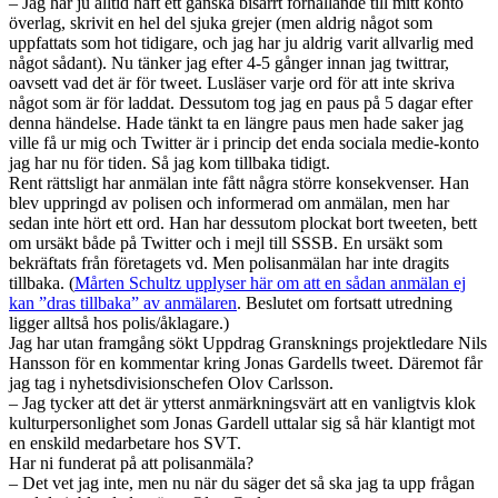
– Jag har ju alltid haft ett ganska bisarrt förhållande till mitt konto
överlag, skrivit en hel del sjuka grejer (men aldrig något som
uppfattats som hot tidigare, och jag har ju aldrig varit allvarlig med
något sådant). Nu tänker jag efter 4-5 gånger innan jag twittrar,
oavsett vad det är för tweet. Lusläser varje ord för att inte skriva
något som är för laddat. Dessutom tog jag en paus på 5 dagar efter
denna händelse. Hade tänkt ta en längre paus men hade saker jag
ville få ur mig och Twitter är i princip det enda sociala medie-konto
jag har nu för tiden. Så jag kom tillbaka tidigt.
Rent rättsligt har anmälan inte fått några större konsekvenser. Han
blev uppringd av polisen och informerad om anmälan, men har
sedan inte hört ett ord. Han har dessutom plockat bort tweeten, bett
om ursäkt både på Twitter och i mejl till SSSB. En ursäkt som
bekräftats från företagets vd. Men polisanmälan har inte dragits
tillbaka. (
Mårten Schultz upplyser här om att en sådan anmälan ej
kan ”dras tillbaka” av anmälaren
. Beslutet om fortsatt utredning
ligger alltså hos polis/åklagare.)
Jag har utan framgång sökt Uppdrag Gransknings projektledare Nils
Hansson för en kommentar kring Jonas Gardells tweet. Däremot får
jag tag i nyhetsdivisionschefen Olov Carlsson.
– Jag tycker att det är ytterst anmärkningsvärt att en vanligtvis klok
kulturpersonlighet som Jonas Gardell uttalar sig så här klantigt mot
en enskild medarbetare hos SVT.
Har ni funderat på att polisanmäla?
– Det vet jag inte, men nu när du säger det så ska jag ta upp frågan