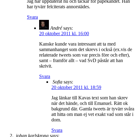
Jag har uppdaterat nu och tackar för påpekandet. Han
har tyvärr felciterats annorstädes.
Svara
André
says:
20 oktober 2011 kl. 16:00
Kanske kunde vara intressant att ta med
sammanhanget som det skrevs i också (ex.vis de
relaterade tweets som var precis före och efter),
samt – framför allt – vad SvD påstår att han
skrivit.
Svara
Sofia
says:
20 oktober 2011 kl. 18:59
Jag länkar till Kavas text som han skrev
när det hände, och till Emanuel. Rätt ok
bakgrund där. Gamla tweets är tyvärr svåra
att hitta om man ej vet exakt vad som står i
dom.
Svara
johan,karlskrona
says: