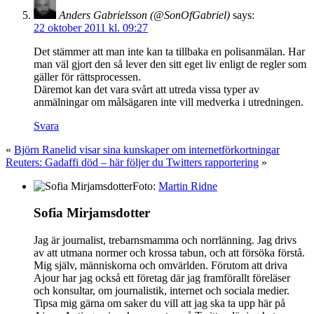
Anders Gabrielsson (@SonOfGabriel)
says:
22 oktober 2011 kl. 09:27
Det stämmer att man inte kan ta tillbaka en polisanmälan. Har
man väl gjort den så lever den sitt eget liv enligt de regler som
gäller för rättsprocessen.
Däremot kan det vara svårt att utreda vissa typer av
anmälningar om målsägaren inte vill medverka i utredningen.
Svara
«
Björn Ranelid visar sina kunskaper om internetförkortningar
Reuters: Gadaffi död – här följer du Twitters rapportering
»
Foto:
Martin Ridne
Sofia Mirjamsdotter
Jag är journalist, trebarnsmamma och norrlänning. Jag drivs
av att utmana normer och krossa tabun, och att försöka förstå.
Mig själv, människorna och omvärlden. Förutom att driva
Ajour har jag också ett företag där jag framförallt föreläser
och konsultar, om journalistik, internet och sociala medier.
Tipsa mig gärna om saker du vill att jag ska ta upp här på