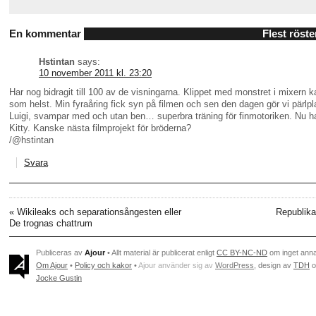
En kommentar
Flest röste
Hstintan
says:
10 november 2011 kl. 23:20
Har nog bidragit till 100 av de visningarna. Klippet med monstret i mixern
som helst. Min fyraåring fick syn på filmen och sen den dagen gör vi pärlpl
Luigi, svampar med och utan ben… superbra träning för finmotoriken. Nu har 
Kitty. Kanske nästa filmprojekt för bröderna?
/@hstintan
Svara
«
Wikileaks och separationsångesten eller
Republika
De trognas chattrum
Publiceras av
Ajour
• Allt material är publicerat enligt
CC BY-NC-ND
om inget ann
Om Ajour
•
Policy och kakor
•
Ajour använder sig av
WordPress
, design av
TDH
o
Jocke Gustin