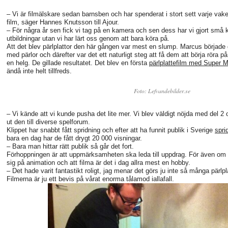
– Vi är filmälskare sedan barnsben och har spenderat i stort sett varje va
film, säger Hannes Knutsson till Ajour.
– För några år sen fick vi tag på en kamera och sen dess har vi gjort små ko
utbildningar utan vi har lärt oss genom att bara köra på.
Att det blev pärlplattor den här gången var mest en slump. Marcus började 
med pärlor och därefter var det ett naturligt steg att få dem att börja röra p
en helg. De gillade resultatet. Det blev en första
pärlplattefilm med Super M
ändå inte helt tillfreds.
Foto: Lefvandebilder.se
– Vi kände att vi kunde pusha det lite mer. Vi blev väldigt nöjda med del 2 
ut den till diverse spelforum.
Klippet har snabbt fått spridning och efter att ha funnit publik i Sverige
spri
bara en dag har de fått drygt 20 000 visningar.
– Bara man hittar rätt publik så går det fort.
Förhoppningen är att uppmärksamheten ska leda till uppdrag. För även om 
sig på animation och att filma är det i dag allra mest en hobby.
– Det hade varit fantastikt roligt, jag menar det görs ju inte så många pärlpl
Filmerna är ju ett bevis på vårat enorma tålamod iallafall.