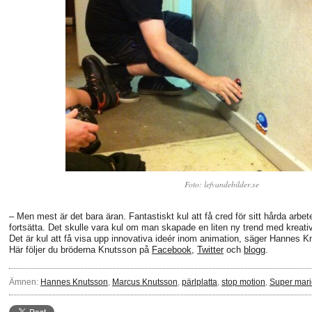
Foto: lefvandebilder.se
– Men mest är det bara äran. Fantastiskt kul att få cred för sitt hårda arbete
fortsätta. Det skulle vara kul om man skapade en liten ny trend med kreativa
Det är kul att få visa upp innovativa ideér inom animation, säger Hannes K
Här följer du bröderna Knutsson på
Facebook
,
Twitter
och
blogg
.
Ämnen:
Hannes Knutsson
,
Marcus Knutsson
,
pärlplatta
,
stop motion
,
Super mari