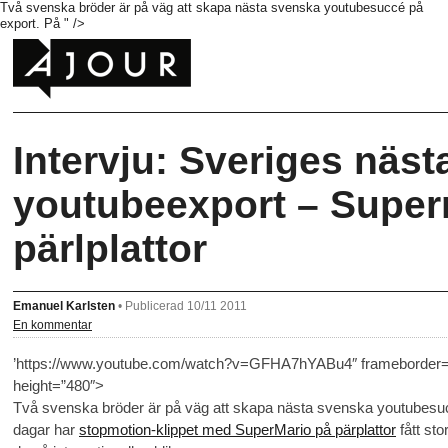
Två svenska bröder är på väg att skapa nästa svenska youtubesuccé på
export. På " />
Intervju: Sveriges näst
youtubeexport – Super
pärlplattor
Emanuel Karlsten
•
Publicerad 10/11 2011
En kommentar
’https://www.youtube.com/watch?v=GFHA7hYABu4″ frameborder=”
height=”480″>
Två svenska bröder är på väg att skapa nästa svenska youtubesuc
dagar har
stopmotion-klippet med SuperMario på pärplattor
fått sto