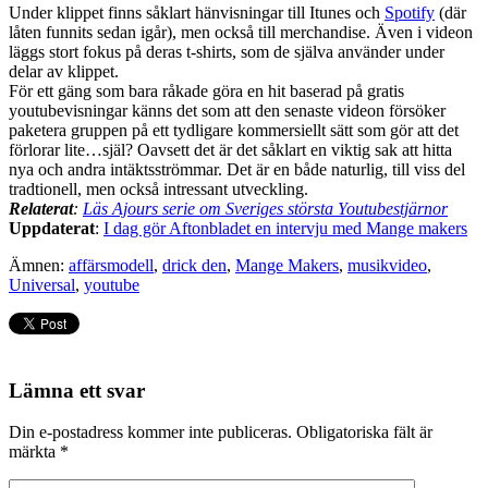
Under klippet finns såklart hänvisningar till Itunes och
Spotify
(där
låten funnits sedan igår), men också till merchandise. Även i videon
läggs stort fokus på deras t-shirts, som de själva använder under
delar av klippet.
För ett gäng som bara råkade göra en hit baserad på gratis
youtubevisningar känns det som att den senaste videon försöker
paketera gruppen på ett tydligare kommersiellt sätt som gör att det
förlorar lite…själ? Oavsett det är det såklart en viktig sak att hitta
nya och andra intäktsströmmar. Det är en både naturlig, till viss del
tradtionell, men också intressant utveckling.
Relaterat
:
Läs Ajours serie om Sveriges största Youtubestjärnor
Uppdaterat
:
I dag gör Aftonbladet en intervju med Mange makers
Ämnen:
affärsmodell
,
drick den
,
Mange Makers
,
musikvideo
,
Universal
,
youtube
Lämna ett svar
Din e-postadress kommer inte publiceras.
Obligatoriska fält är
märkta
*