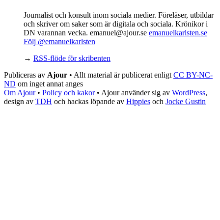
Journalist och konsult inom sociala medier. Föreläser, utbildar
och skriver om saker som är digitala och sociala. Krönikor i
DN varannan vecka. emanuel@ajour.se
emanuelkarlsten.se
Följ @emanuelkarlsten
→
RSS-flöde för skribenten
Publiceras av
Ajour
• Allt material är publicerat enligt
CC BY-NC-
ND
om inget annat anges
Om Ajour
•
Policy och kakor
•
Ajour använder sig av
WordPress
,
design av
TDH
och hackas löpande av
Hippies
och
Jocke Gustin