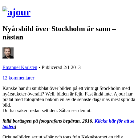
Nyårsbild över Stockholm är sann –
nästan
Emanuel Karlsten
•
Publicerad 2/1 2013
12 kommentarer
Kanske har du snubblat över bilden på ett vintrigt Stockholm med
nyårsraketer överallt? Well, bilden är fejk. Fast ändå inte. Ajour har
pratat med fotografen bakom en av de senaste dagarnas mest spridda
bild.
Du har säkert redan sett den. Såhär ser den ut:
[bild borttagen på fotografens begäran, 2016.
Klicka här för att se
bilden
]
Originalbilden ser ut såhär och togs från Kaknästornet en tidig