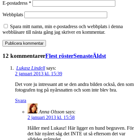
E-postadress
*
Webbplats
Spara mitt namn, min e-postadress och webbplats i denna
webbläsare till nästa gång jag skriver en kommentar.
12 kommentarer
Flest röster
Senaste
Äldst
Lukasz Lindell
says:
2 januari 2013 kl. 15:39
Det vore ju intressant att se den andra bilden också, den som
fotografen tog på nyårsnatten och som inte blev bra.
Svara
Anna Olsson
says:
2 januari 2013 kl. 15:58
Håller med Lukasz! Här ligger en hund begraven. För
det här nyåret såg det INTE ut så eftersom det var
alldeles gråmulet.