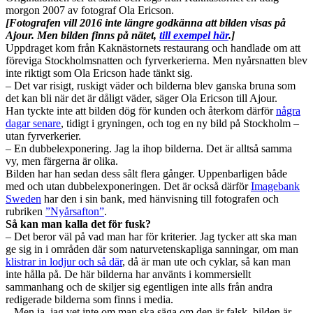
morgon 2007 av fotograf Ola Ericson.
[Fotografen vill 2016 inte längre godkänna att bilden visas på
Ajour. Men bilden finns på nätet,
till exempel här
.]
Uppdraget kom från Kaknästornets restaurang och handlade om att
föreviga Stockholmsnatten och fyrverkerierna. Men nyårsnatten blev
inte riktigt som Ola Ericson hade tänkt sig.
– Det var risigt, ruskigt väder och bilderna blev ganska bruna som
det kan bli när det är dåligt väder, säger Ola Ericson till Ajour.
Han tyckte inte att bilden dög för kunden och återkom därför
några
dagar senare
, tidigt i gryningen, och tog en ny bild på Stockholm –
utan fyrverkerier.
– En dubbelexponering. Jag la ihop bilderna. Det är alltså samma
vy, men färgerna är olika.
Bilden har han sedan dess sålt flera gånger. Uppenbarligen både
med och utan dubbelexponeringen. Det är också därför
Imagebank
Sweden
har den i sin bank, med hänvisning till fotografen och
rubriken
”Nyårsafton”
.
Så kan man kalla det för fusk?
– Det beror väl på vad man har för kriterier. Jag tycker att ska man
ge sig in i områden där som naturvetenskapliga sanningar, om man
klistrar in lodjur och så där
, då är man ute och cyklar, så kan man
inte hålla på. De här bilderna har använts i kommersiellt
sammanhang och de skiljer sig egentligen inte alls från andra
redigerade bilderna som finns i media.
– Men ja, jag vet inte om man ska säga om den är falsk, bilden är