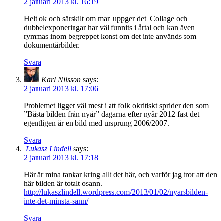
2 januari 2013 kl. 16:19
Helt ok och särskilt om man uppger det. Collage och
dubbelexponeringar har väl funnits i årtal och kan även
rymmas inom begreppet konst om det inte används som
dokumentärbilder.
Svara
Karl Nilsson
says:
2 januari 2013 kl. 17:06
Problemet ligger väl mest i att folk okritiskt sprider den som
”Bästa bilden från nyår” dagarna efter nyår 2012 fast det
egentligen är en bild med ursprung 2006/2007.
Svara
Lukasz Lindell
says:
2 januari 2013 kl. 17:18
Här är mina tankar kring allt det här, och varför jag tror att den
här bilden är totalt osann.
http://lukaszlindell.wordpress.com/2013/01/02/nyarsbilden-
inte-det-minsta-sann/
Svara