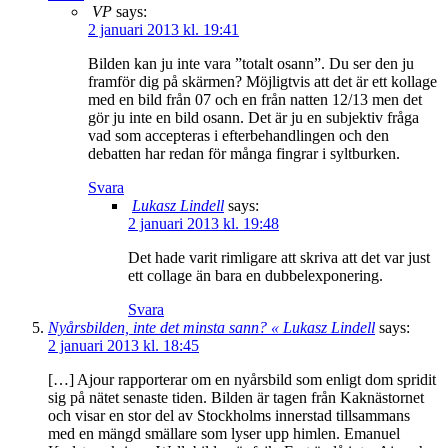
VP
says:
2 januari 2013 kl. 19:41
Bilden kan ju inte vara ”totalt osann”. Du ser den ju
framför dig på skärmen? Möjligtvis att det är ett kollage
med en bild från 07 och en från natten 12/13 men det
gör ju inte en bild osann. Det är ju en subjektiv fråga
vad som accepteras i efterbehandlingen och den
debatten har redan för många fingrar i syltburken.
Svara
Lukasz Lindell
says:
2 januari 2013 kl. 19:48
Det hade varit rimligare att skriva att det var just
ett collage än bara en dubbelexponering.
Svara
Nyårsbilden, inte det minsta sann? « Lukasz Lindell
says:
2 januari 2013 kl. 18:45
[…] Ajour rapporterar om en nyårsbild som enligt dom spridit
sig på nätet senaste tiden. Bilden är tagen från Kaknästornet
och visar en stor del av Stockholms innerstad tillsammans
med en mängd smällare som lyser upp himlen. Emanuel