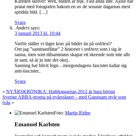
Karlsten skriver: Well, bilden är fejk. Fast ändå inte. Ajour har
pratat med fotografen bakom en av de senaste dagarnas mest
spridda bild. […]
Svara
Anders
says:
3 januari 2013 kl. 10:44
Varför ställer vi lägre krav på bilder än på ord/text?
Om jag ”sammanflätar” 2 historier i ord/text som i sig är
sanna, men som tillsammans skapar ett skeende som inte alls
är sant, så är ju inte det okej..
Sanning har blivit lögn…morgondagens fascister kallar sig
anti-fascister..
Svara
«
NYÅRSKRÖNIKA: Hatbloggarnas 2012 är bara början
Sverige ABBA-trogna på nyårsslaget – med Gangnam style som
tvåa
»
Foto:
Martin Ridne
Emanuel Karlsten