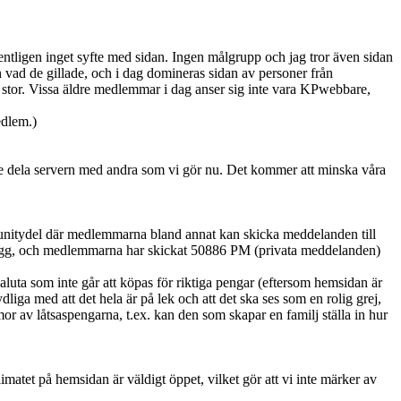
ntligen inget syfte med sidan. Ingen målgrupp och jag tror även sidan
h vad de gillade, och i dag domineras sidan av personer från
 stor. Vissa äldre medlemmar i dag anser sig inte vara KPwebbare,
edlem.)
inte dela servern med andra som vi gör nu. Det kommer att minska våra
munitydel där medlemmarna bland annat kan skicka meddelanden till
5 inlägg, och medlemmarna har skickat 50886 PM (privata meddelanden)
luta som inte går att köpas för riktiga pengar (eftersom hemsidan är
liga med att det hela är på lek och att det ska ses som en rolig grej,
mmor av låtsaspengarna, t.ex. kan den som skapar en familj ställa in hur
matet på hemsidan är väldigt öppet, vilket gör att vi inte märker av