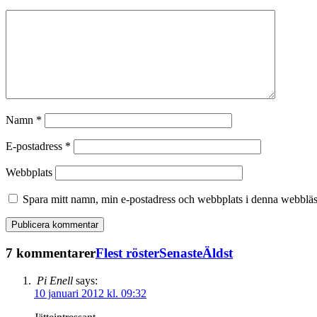
Namn
*
E-postadress
*
Webbplats
Spara mitt namn, min e-postadress och webbplats i denna webbläsa
7 kommentarer
Flest röster
Senaste
Äldst
Pi Enell
says:
10 januari 2012 kl. 09:32