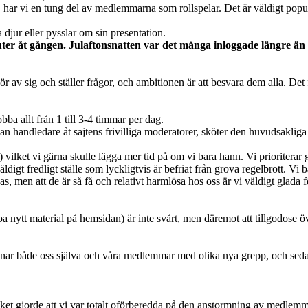
er, har vi en tung del av medlemmarna som rollspelar. Det är väldigt p
djur eller pysslar om sin presentation.
ter åt gången. Julaftonsnatten var det många inloggade längre än 
hör av sig och ställer frågor, och ambitionen är att besvara dem alla. De
bba allt från 1 till 3-4 timmar per dag.
n handledare åt sajtens frivilliga moderatorer, sköter den huvudsaklig
r) vilket vi gärna skulle lägga mer tid på om vi bara hann. Vi prioriterar
äldigt fredligt ställe som lyckligtvis är befriat från grova regelbrott.
as, men att de är så få och relativt harmlösa hos oss är vi väldigt glada f
skapa nytt material på hemsidan) är inte svårt, men däremot att tillgodo
anar både oss själva och våra medlemmar med olika nya grepp, och sedan
et gjorde att vi var totalt oförberedda på den anstormning av medlemmar