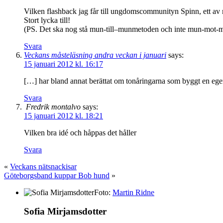
Vilken flashback jag får till ungdomscommunityn Spinn, ett av 
Stort lycka till!
(PS. Det ska nog stå mun-till–munmetoden och inte mun-mot
Svara
Veckans måsteläsning andra veckan i januari
says:
15 januari 2012 kl. 16:17
[…] har bland annat berättat om tonåringarna som byggt en egen
Svara
Fredrik montalvo
says:
15 januari 2012 kl. 18:21
Vilken bra idé och håppas det håller
Svara
«
Veckans nätsnackisar
Göteborgsband kuppar Bob hund
»
Foto:
Martin Ridne
Sofia Mirjamsdotter