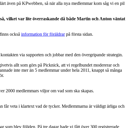
opulärt även på KPwebben, så när alla nya medlemmar kom såg vi en pil
så, vilket var lite överraskande då både Martin och Anton väntat
t finns också
information för föräldrar
på första sidan.
a kontakten via supporten och jobbar med den övergripande strategin.
 givetvis allt som görs på Picknick, att vi regelbundet modererar och
 Vi bannade inte mer än 5 medlemmar under hela 2011, knappt så många
ör.
se över 2000 medlemmars viljor om vad som ska skapas.
 får veta i klartext vad de tycker. Medlemmarna är väldigt ärliga och
 som blev följden. På tre dagar hade vi fått över 300 registrerade