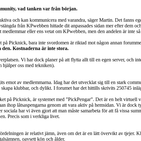
ommunity, vad tanken var från början.
eraktiva och kan kommunicera med varandra, säger Martin. Det fanns ege
v avstängda från KPwebben hittade dit anpassades sidan mer efter dem oc
rit medlemmar eller ens vetat om KPwebben, men den andelen är inte så
åtet på Picknick, bara inte svordomen är riktad mot någon annan forumm
 den. Kostnaderna är inte stora.
latsen. Vi har dock planer på att flytta allt till en egen server, och 
m hjälper oss med tekniken).
its emot av medlemmarna. Idag har det utvecklat sig till en stark com
ta, skapa klubbar, och dylikt. I forumet har det hittills skrivits 25074
t på Picknick, är systemet med ”PickPengar”. Det är en helt virtuell va
 man ihop låtsaspengarna genom att vara aktiv på hemsidan. Vi är dock tyd
mer sociala har vi även gjort att man måste samarbeta för att få vissa su
. Precis som i verkliga livet.
lningen är relativt jämn, även om det är en lätt övervikt av tjejer. Kli
mtalsämnen, oavsett kön och ålder.