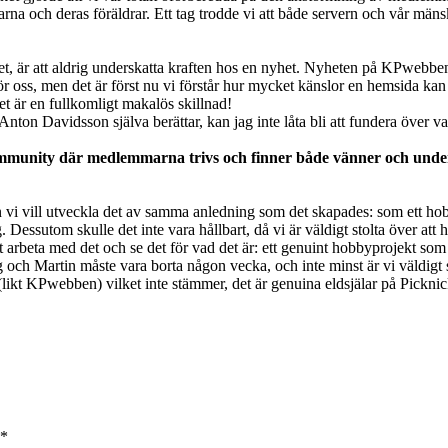
ch deras föräldrar. Ett tag trodde vi att både servern och vår mänsklig
det, är att aldrig underskatta kraften hos en nyhet. Nyheten på KPwebb
ör oss, men det är först nu vi förstår hur mycket känslor en hemsida kan
et är en fullkomligt makalös skillnad!
ch Anton Davidsson själva berättar, kan jag inte låta bli att fundera ö
munity där medlemmarna trivs och finner både vänner och underhå
n vi vill utveckla det av samma anledning som det skapades: som ett hob
. Dessutom skulle det inte vara hållbart, då vi är väldigt stolta över a
 att arbeta med det och se det för vad det är: ett genuint hobbyprojekt som
och Martin måste vara borta någon vecka, och inte minst är vi väldigt s
er (likt KPwebben) vilket inte stämmer, det är genuina eldsjälar på Pick
*