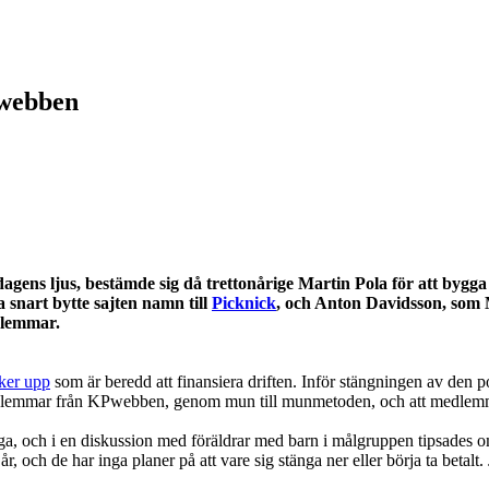
Pwebben
dagens ljus, bestämde sig då trettonårige Martin Pola för att bygg
snart bytte sajten namn till
Picknick
, och Anton Davidsson, som 
dlemmar.
ker upp
som är beredd att finansiera driften. Inför stängningen av den 
a medlemmar från KPwebben, genom mun till munmetoden, och att medle
, och i en diskussion med föräldrar med barn i målgruppen tipsades om 
 och de har inga planer på att vare sig stänga ner eller börja ta betalt. 