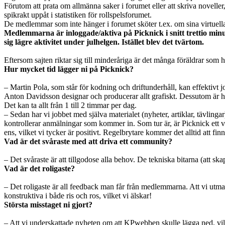
Förutom att prata om allmänna saker i forumet eller att skriva novell
spikrakt uppåt i statistiken för rollspelsforumet.
De medlemmar som inte hänger i forumet sköter t.ex. om sina virtuella 
Medlemmarna är inloggade/aktiva på Picknick i snitt trettio minu
sig lägre aktivitet under julhelgen. Istället blev det tvärtom.
Eftersom sajten riktar sig till minderåriga är det många föräldrar som 
Hur mycket tid lägger ni på Picknick?
– Martin Pola, som står för kodning och driftunderhåll, kan effektivt jo
Anton Davidsson designar och producerar allt grafiskt. Dessutom är ha
Det kan ta allt från 1 till 2 timmar per dag.
– Sedan har vi jobbet med själva materialet (nyheter, artiklar, tävlinga
kontrollerar anmälningar som kommer in. Som tur är, är Picknick ett v
ens, vilket vi tycker är positivt. Regelbrytare kommer det alltid att finn
Vad är det svåraste med att driva ett community?
– Det svåraste är att tillgodose alla behov. De tekniska bitarna (att 
Vad är det roligaste?
– Det roligaste är all feedback man får från medlemmarna. Att vi utm
konstruktiva i både ris och ros, vilket vi älskar!
Största misstaget ni gjort?
– Att vi underskattade nyheten om att KPwebben skulle lägga ned, vilk