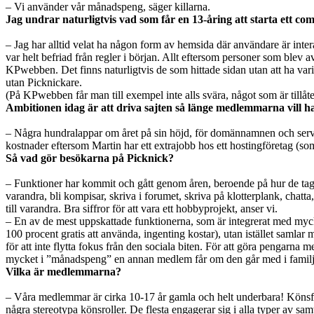
– Vi använder vår månadspeng, säger killarna.
Jag undrar naturligtvis vad som får en 13-åring att starta ett c
– Jag har alltid velat ha någon form av hemsida där användare är int
var helt befriad från regler i början. Allt eftersom personer som ble
KPwebben. Det finns naturligtvis de som hittade sidan utan att ha va
utan Picknickare.
(På KPwebben får man till exempel inte alls svära, något som är till
Ambitionen idag är att driva sajten så länge medlemmarna vill ha
– Några hundralappar om året på sin höjd, för domännamnen och serverp
kostnader eftersom Martin har ett extrajobb hos ett hostingföretag (so
Så vad gör besökarna på Picknick?
– Funktioner har kommit och gått genom åren, beroende på hur de tag
varandra, bli kompisar, skriva i forumet, skriva på klotterplank, chat
till varandra. Bra siffror för att vara ett hobbyprojekt, anser vi.
– En av de mest uppskattade funktionerna, som är integrerat med mycke
100 procent gratis att använda, ingenting kostar), utan istället samlar
för att inte flytta fokus från den sociala biten. För att göra pengarna 
mycket i ”månadspeng” en annan medlem får om den går med i familjen
Vilka är medlemmarna?
– Våra medlemmar är cirka 10-17 år gamla och helt underbara! Könsförde
några stereotypa könsroller. De flesta engagerar sig i alla typer av sa