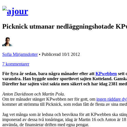
Picknick utmanar nedläggningshotade K
Sofia Mirjamsdotter
•
Publicerad 10/1 2012
7 kommentarer
För fyra år sedan, bara några månader efter att
KPwebben
sett 
varandra. Han byggde under sportlovet sajten Kotteland. Ganska 
Därefter har sajten växt sakta men säkert och har idag 2381 me
Anton Davidsson och Martin Pola.
Om tre månader stänger KPwebben ner för gott, om
ingen räddare dy
kommer att strömma till Picknick, som redan fått de flesta av sin
Jag vet många som är ledsna och besvikna för att KPwebben ska stänga
imponerad av dessa två tonåringar, idag är Martin 16 och Anton är 18 år,
använda, de finansierar driften med egna pengar.