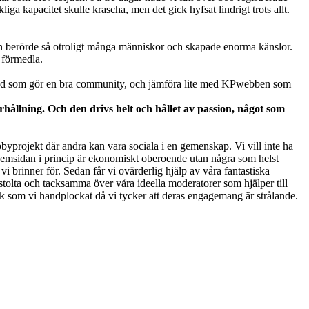
a kapacitet skulle krascha, men det gick hyfsat lindrigt trots allt.
en berörde så otroligt många människor och skapade enorma känslor.
 förmedla.
ver vad som gör en bra community, och jämföra lite med KPwebben som
llning. Och den drivs helt och hållet av passion, något som
byprojekt där andra kan vara sociala i en gemenskap. Vi vill inte ha
tt hemsidan i princip är ekonomiskt oberoende utan några som helst
 vi brinner för. Sedan får vi ovärderlig hjälp av våra fantastiska
tolta och tacksamma över våra ideella moderatorer som hjälper till
nick som vi handplockat då vi tycker att deras engagemang är strålande.