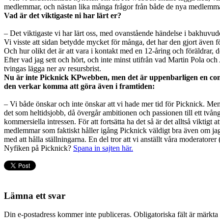
medlemmar, och nästan lika många frågor från både de nya medlemmarna o
Vad är det viktigaste ni har lärt er?
– Det viktigaste vi har lärt oss, med ovanstående händelse i bakhuvu
Vi visste att sidan betydde mycket för många, det har den gjort även f
Och hur olikt det är att vara i kontakt med en 12-åring och föräldrar, d
Efter vad jag sett och hört, och inte minst utifrån vad Martin Pola o
tvingas lägga ner av resursbrist.
Nu är inte Picknick KPwebben, men det är uppenbarligen en com
den verkar komma att göra även i framtiden:
– Vi både önskar och inte önskar att vi hade mer tid för Picknick. Me
det som heltidsjobb, då övergår ambitionen och passionen till ett tvång
kommersiella intressen. För att fortsätta ha det så är det alltså viktigt
medlemmar som faktiskt håller igång Picknick väldigt bra även om jag 
med att hålla ställningarna. En del tror att vi anställt våra moderator
Nyfiken på Picknick?
Spana in sajten här.
Lämna ett svar
Din e-postadress kommer inte publiceras.
Obligatoriska fält är märkta