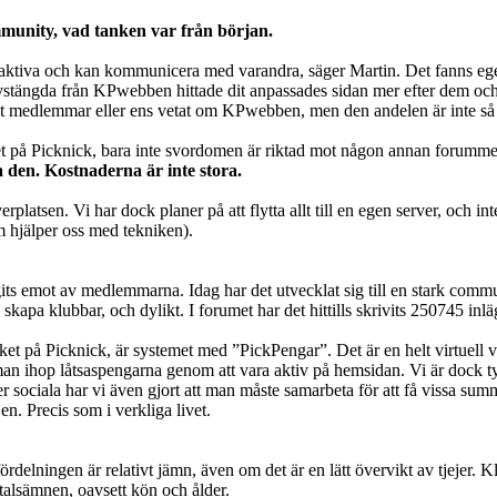
ommunity, vad tanken var från början.
eraktiva och kan kommunicera med varandra, säger Martin. Det fanns ege
v avstängda från KPwebben hittade dit anpassades sidan mer efter dem oc
rit medlemmar eller ens vetat om KPwebben, men den andelen är inte så
åtet på Picknick, bara inte svordomen är riktad mot någon annan forumm
 den. Kostnaderna är inte stora.
latsen. Vi har dock planer på att flytta allt till en egen server, och 
m hjälper oss med tekniken).
its emot av medlemmarna. Idag har det utvecklat sig till en stark com
ta, skapa klubbar, och dylikt. I forumet har det hittills skrivits 25074
t på Picknick, är systemet med ”PickPengar”. Det är en helt virtuell va
 man ihop låtsaspengarna genom att vara aktiv på hemsidan. Vi är dock tyd
mer sociala har vi även gjort att man måste samarbeta för att få vissa su
. Precis som i verkliga livet.
lningen är relativt jämn, även om det är en lätt övervikt av tjejer. Kli
mtalsämnen, oavsett kön och ålder.