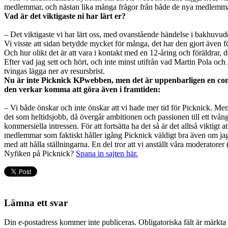
medlemmar, och nästan lika många frågor från både de nya medlemmarna o
Vad är det viktigaste ni har lärt er?
– Det viktigaste vi har lärt oss, med ovanstående händelse i bakhuvu
Vi visste att sidan betydde mycket för många, det har den gjort även f
Och hur olikt det är att vara i kontakt med en 12-åring och föräldrar, d
Efter vad jag sett och hört, och inte minst utifrån vad Martin Pola o
tvingas lägga ner av resursbrist.
Nu är inte Picknick KPwebben, men det är uppenbarligen en com
den verkar komma att göra även i framtiden:
– Vi både önskar och inte önskar att vi hade mer tid för Picknick. Me
det som heltidsjobb, då övergår ambitionen och passionen till ett tvång
kommersiella intressen. För att fortsätta ha det så är det alltså viktigt
medlemmar som faktiskt håller igång Picknick väldigt bra även om jag 
med att hålla ställningarna. En del tror att vi anställt våra moderator
Nyfiken på Picknick?
Spana in sajten här.
Lämna ett svar
Din e-postadress kommer inte publiceras.
Obligatoriska fält är märkta