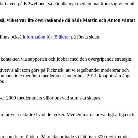
opulärt även på KPwebben, så när alla nya medlemmar kom såg vi en pil
så, vilket var lite överraskande då både Martin och Anton väntat
t finns också
information för föräldrar
på första sidan.
a kontakten via supporten och jobbar med den övergripande strategin.
 givetvis allt som görs på Picknick, att vi regelbundet modererar och
 Vi bannade inte mer än 5 medlemmar under hela 2011, knappt så många
ör.
se över 2000 medlemmars viljor om vad som ska skapas.
 får veta i klartext vad de tycker. Medlemmarna är väldigt ärliga och
 som blev följden. På tre dagar hade vi fått över 300 registrerade