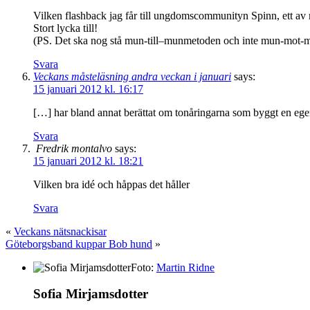
Vilken flashback jag får till ungdomscommunityn Spinn, ett av 
Stort lycka till!
(PS. Det ska nog stå mun-till–munmetoden och inte mun-mot
Svara
Veckans måsteläsning andra veckan i januari
says:
15 januari 2012 kl. 16:17
[…] har bland annat berättat om tonåringarna som byggt en egen
Svara
Fredrik montalvo
says:
15 januari 2012 kl. 18:21
Vilken bra idé och håppas det håller
Svara
«
Veckans nätsnackisar
Göteborgsband kuppar Bob hund
»
Foto:
Martin Ridne
Sofia Mirjamsdotter