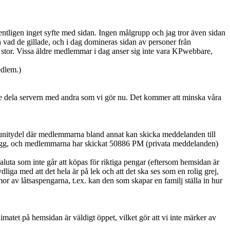
ntligen inget syfte med sidan. Ingen målgrupp och jag tror även sidan
h vad de gillade, och i dag domineras sidan av personer från
 stor. Vissa äldre medlemmar i dag anser sig inte vara KPwebbare,
edlem.)
inte dela servern med andra som vi gör nu. Det kommer att minska våra
munitydel där medlemmarna bland annat kan skicka meddelanden till
5 inlägg, och medlemmarna har skickat 50886 PM (privata meddelanden)
luta som inte går att köpas för riktiga pengar (eftersom hemsidan är
liga med att det hela är på lek och att det ska ses som en rolig grej,
mmor av låtsaspengarna, t.ex. kan den som skapar en familj ställa in hur
matet på hemsidan är väldigt öppet, vilket gör att vi inte märker av