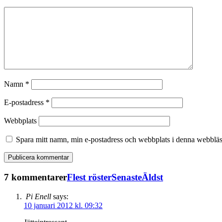
Namn
*
E-postadress
*
Webbplats
Spara mitt namn, min e-postadress och webbplats i denna webbläsa
7 kommentarer
Flest röster
Senaste
Äldst
Pi Enell
says:
10 januari 2012 kl. 09:32