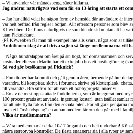
– Vi använder vår månadspeng, säger killarna.
Jag undrar naturligtvis vad som får en 13-åring att starta ett c
– Jag har alltid velat ha någon form av hemsida där användare är int
var helt befriad från regler i början. Allt eftersom personer som ble
KPwebben. Det finns naturligtvis de som hittade sidan utan att ha va
utan Picknickare.
(På KPwebben får man till exempel inte alls svära, något som är till
Ambitionen idag är att driva sajten så länge medlemmarna vill ha
– Några hundralappar om året på sin höjd, för domännamnen och serverp
kostnader eftersom Martin har ett extrajobb hos ett hostingföretag (so
Så vad gör besökarna på Picknick?
– Funktioner har kommit och gått genom åren, beroende på hur de tag
varandra, bli kompisar, skriva i forumet, skriva på klotterplank, chat
till varandra. Bra siffror för att vara ett hobbyprojekt, anser vi.
– En av de mest uppskattade funktionerna, som är integrerat med mycke
100 procent gratis att använda, ingenting kostar), utan istället samlar
för att inte flytta fokus från den sociala biten. För att göra pengarna 
mycket i ”månadspeng” en annan medlem får om den går med i familjen
Vilka är medlemmarna?
– Våra medlemmar är cirka 10-17 år gamla och helt underbara! Könsförde
några stereotypa könsroller. De flesta engagerar sig i alla typer av sa