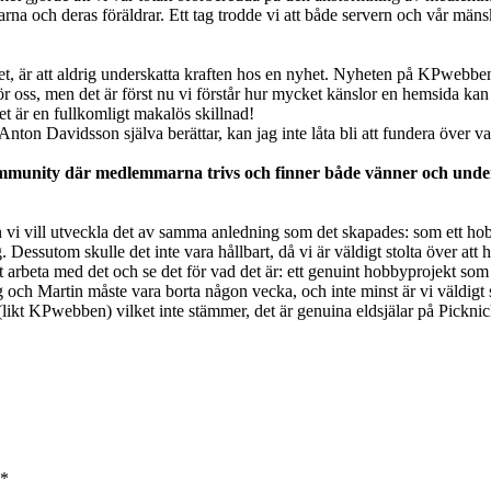
ch deras föräldrar. Ett tag trodde vi att både servern och vår mänsklig
det, är att aldrig underskatta kraften hos en nyhet. Nyheten på KPwebb
ör oss, men det är först nu vi förstår hur mycket känslor en hemsida kan
et är en fullkomligt makalös skillnad!
ch Anton Davidsson själva berättar, kan jag inte låta bli att fundera ö
munity där medlemmarna trivs och finner både vänner och underhå
n vi vill utveckla det av samma anledning som det skapades: som ett hob
. Dessutom skulle det inte vara hållbart, då vi är väldigt stolta över a
 att arbeta med det och se det för vad det är: ett genuint hobbyprojekt som
och Martin måste vara borta någon vecka, och inte minst är vi väldigt s
er (likt KPwebben) vilket inte stämmer, det är genuina eldsjälar på Pick
*