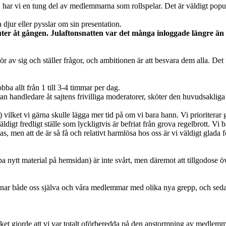
er, har vi en tung del av medlemmarna som rollspelar. Det är väldigt p
djur eller pysslar om sin presentation.
ter åt gången. Julaftonsnatten var det många inloggade längre än 
hör av sig och ställer frågor, och ambitionen är att besvara dem alla. De
bba allt från 1 till 3-4 timmar per dag.
n handledare åt sajtens frivilliga moderatorer, sköter den huvudsaklig
r) vilket vi gärna skulle lägga mer tid på om vi bara hann. Vi prioriterar
äldigt fredligt ställe som lyckligtvis är befriat från grova regelbrott.
as, men att de är så få och relativt harmlösa hos oss är vi väldigt glada f
skapa nytt material på hemsidan) är inte svårt, men däremot att tillgodo
anar både oss själva och våra medlemmar med olika nya grepp, och sedan
et gjorde att vi var totalt oförberedda på den anstormning av medlemmar