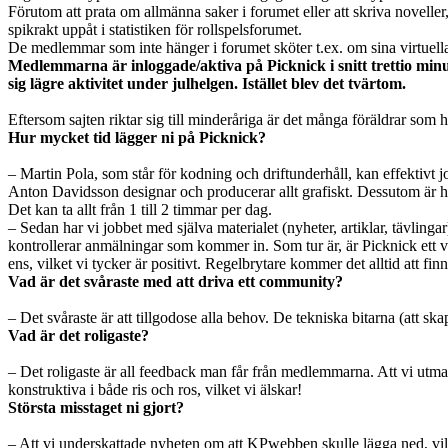
Förutom att prata om allmänna saker i forumet eller att skriva novell
spikrakt uppåt i statistiken för rollspelsforumet.
De medlemmar som inte hänger i forumet sköter t.ex. om sina virtuella 
Medlemmarna är inloggade/aktiva på Picknick i snitt trettio minu
sig lägre aktivitet under julhelgen. Istället blev det tvärtom.
Eftersom sajten riktar sig till minderåriga är det många föräldrar som 
Hur mycket tid lägger ni på Picknick?
– Martin Pola, som står för kodning och driftunderhåll, kan effektivt jo
Anton Davidsson designar och producerar allt grafiskt. Dessutom är ha
Det kan ta allt från 1 till 2 timmar per dag.
– Sedan har vi jobbet med själva materialet (nyheter, artiklar, tävlinga
kontrollerar anmälningar som kommer in. Som tur är, är Picknick ett v
ens, vilket vi tycker är positivt. Regelbrytare kommer det alltid att finn
Vad är det svåraste med att driva ett community?
– Det svåraste är att tillgodose alla behov. De tekniska bitarna (att 
Vad är det roligaste?
– Det roligaste är all feedback man får från medlemmarna. Att vi utm
konstruktiva i både ris och ros, vilket vi älskar!
Största misstaget ni gjort?
– Att vi underskattade nyheten om att KPwebben skulle lägga ned, vilk