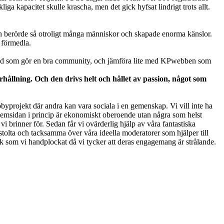
a kapacitet skulle krascha, men det gick hyfsat lindrigt trots allt.
en berörde så otroligt många människor och skapade enorma känslor.
 förmedla.
ver vad som gör en bra community, och jämföra lite med KPwebben som
llning. Och den drivs helt och hållet av passion, något som
byprojekt där andra kan vara sociala i en gemenskap. Vi vill inte ha
tt hemsidan i princip är ekonomiskt oberoende utan några som helst
 vi brinner för. Sedan får vi ovärderlig hjälp av våra fantastiska
tolta och tacksamma över våra ideella moderatorer som hjälper till
nick som vi handplockat då vi tycker att deras engagemang är strålande.