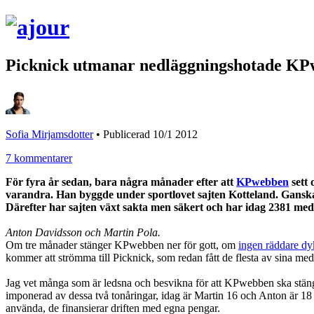
Picknick utmanar nedläggningshotade K
Sofia Mirjamsdotter
•
Publicerad 10/1 2012
7 kommentarer
För fyra år sedan, bara några månader efter att
KPwebben
sett 
varandra. Han byggde under sportlovet sajten Kotteland. Ganska 
Därefter har sajten växt sakta men säkert och har idag 2381 me
Anton Davidsson och Martin Pola.
Om tre månader stänger KPwebben ner för gott, om
ingen räddare dy
kommer att strömma till Picknick, som redan fått de flesta av sin
Jag vet många som är ledsna och besvikna för att KPwebben ska stänga
imponerad av dessa två tonåringar, idag är Martin 16 och Anton är 18 år,
använda, de finansierar driften med egna pengar.