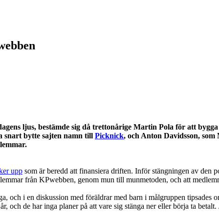
Pwebben
dagens ljus, bestämde sig då trettonårige Martin Pola för att bygg
snart bytte sajten namn till
Picknick
, och Anton Davidsson, som 
dlemmar.
ker upp
som är beredd att finansiera driften. Inför stängningen av den 
a medlemmar från KPwebben, genom mun till munmetoden, och att medle
, och i en diskussion med föräldrar med barn i målgruppen tipsades om 
 och de har inga planer på att vare sig stänga ner eller börja ta betalt. 