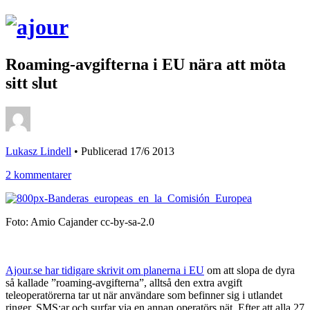
Roaming-avgifterna i EU nära att möta
sitt slut
Lukasz Lindell
•
Publicerad 17/6 2013
2 kommentarer
Foto: Amio Cajander cc-by-sa-2.0
Ajour.se har tidigare skrivit om planerna i EU
om att slopa de dyra
så kallade ”roaming-avgifterna”, alltså den extra avgift
teleoperatörerna tar ut när användare som befinner sig i utlandet
ringer, SMS:ar och surfar via en annan operatörs nät. Efter att alla 27