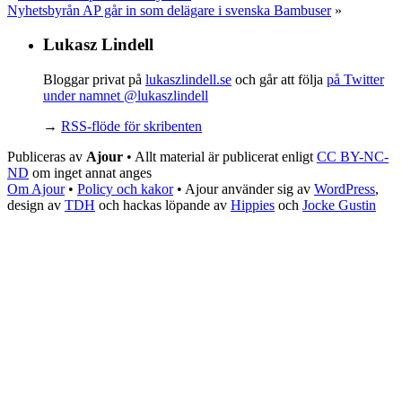
Nyhetsbyrån AP går in som delägare i svenska Bambuser
»
Lukasz Lindell
Bloggar privat på
lukaszlindell.se
och går att följa
på Twitter
under namnet @lukaszlindell
→
RSS-flöde för skribenten
Publiceras av
Ajour
• Allt material är publicerat enligt
CC BY-NC-
ND
om inget annat anges
Om Ajour
•
Policy och kakor
•
Ajour använder sig av
WordPress
,
design av
TDH
och hackas löpande av
Hippies
och
Jocke Gustin