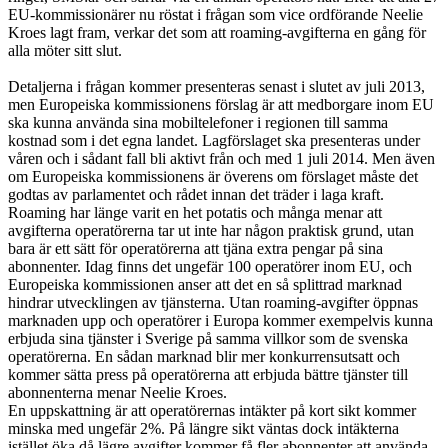
EU-kommissionärer nu röstat i frågan som vice ordförande Neelie
Kroes lagt fram, verkar det som att roaming-avgifterna en gång för
alla möter sitt slut.
Detaljerna i frågan kommer presenteras senast i slutet av juli 2013,
men Europeiska kommissionens förslag är att medborgare inom EU
ska kunna använda sina mobiltelefoner i regionen till samma
kostnad som i det egna landet. Lagförslaget ska presenteras under
våren och i sådant fall bli aktivt från och med 1 juli 2014. Men även
om Europeiska kommissionens är överens om förslaget måste det
godtas av parlamentet och rådet innan det träder i laga kraft.
Roaming har länge varit en het potatis och många menar att
avgifterna operatörerna tar ut inte har någon praktisk grund, utan
bara är ett sätt för operatörerna att tjäna extra pengar på sina
abonnenter. Idag finns det ungefär 100 operatörer inom EU, och
Europeiska kommissionen anser att det en så splittrad marknad
hindrar utvecklingen av tjänsterna. Utan roaming-avgifter öppnas
marknaden upp och operatörer i Europa kommer exempelvis kunna
erbjuda sina tjänster i Sverige på samma villkor som de svenska
operatörerna. En sådan marknad blir mer konkurrensutsatt och
kommer sätta press på operatörerna att erbjuda bättre tjänster till
abonnenterna menar Neelie Kroes.
En uppskattning är att operatörernas intäkter på kort sikt kommer
minska med ungefär 2%. På längre sikt väntas dock intäkterna
istället öka då lägre avgifter kommer få fler abonnenter att använda