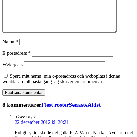
Namn
*
E-postadress
*
Webbplats
Spara mitt namn, min e-postadress och webbplats i denna
webbläsare till nästa gång jag skriver en kommentar.
8 kommentarer
Flest röster
Senaste
Äldst
Owe
says:
22 december 2012 kl. 20:21
Enligt ryktet skulle det gälla ICA Maxi i Nacka. Även om det