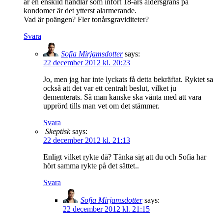
är en enskild handlar som infört 18-års åldersgräns på
kondomer är det ytterst alarmerande.
Vad är poängen? Fler tonårsgraviditeter?
Svara
Sofia Mirjamsdotter
says:
22 december 2012 kl. 20:23
Jo, men jag har inte lyckats få detta bekräftat. Ryktet sa
också att det var ett centralt beslut, vilket ju
dementerats. Så man kanske ska vänta med att vara
upprörd tills man vet om det stämmer.
Svara
Skeptisk
says:
22 december 2012 kl. 21:13
Enligt vilket rykte då? Tänka sig att du och Sofia har
hört samma rykte på det sättet..
Svara
Sofia Mirjamsdotter
says:
22 december 2012 kl. 21:15