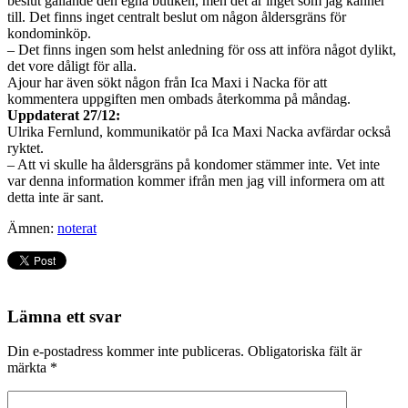
beslut gällande den egna butiken, men det är inget som jag känner
till. Det finns inget centralt beslut om någon åldersgräns för
kondominköp.
– Det finns ingen som helst anledning för oss att införa något dylikt,
det vore dåligt för alla.
Ajour har även sökt någon från Ica Maxi i Nacka för att
kommentera uppgiften men ombads återkomma på måndag.
Uppdaterat 27/12:
Ulrika Fernlund, kommunikatör på Ica Maxi Nacka avfärdar också
ryktet.
– Att vi skulle ha åldersgräns på kondomer stämmer inte. Vet inte
var denna information kommer ifrån men jag vill informera om att
detta inte är sant.
Ämnen:
noterat
Lämna ett svar
Din e-postadress kommer inte publiceras.
Obligatoriska fält är
märkta
*