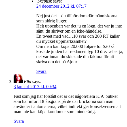
Skeptisk
says:
24 december 2012 kl. 07:17
Nej just det…du tillhör dom där människorna
som aldrig ljuger.
Helt uppenbart var det ju en lögn, det var ju inte
sånt, du skriver om en icke-händelse.
En tweet med vad…10 svar och 200 RT kallar
du mycket uppmärksamhet?
Om man kan köpa 20.000 följare för $20 så
kostade ju den här reklamen typ 10 öre…eller ja,
det var innan du skickade din faktura för att
skriva om det på Ajour.
Svara
Ella
says:
3 januari 2013 kl. 09:34
Fast som jag har förstått det är det någon/flera ICA-butiker
som har infört 18-årsgräns på de där brickorna som man
använder i automaterna, vilket indirekt ger konsekvensen att
man inte kan köpa kondomer som minderårig.
Svara