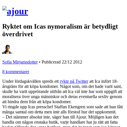
Ryktet om Icas nymoralism är betydligt
överdrivet
Sofia Mirjamsdotter
•
Publicerad 22/12 2012
8 kommentarer
Under lördagskvällen spreds ett
rykte på Twitter
att Ica infört 18-
årsgräns för att köpa kondomer. Något som, om det hade varit sant,
skulle ha varit upprörande utifrån att Ica väl inte har som uppgift att
moralisera över unga människor och deras eventuella sexliv genom
att hindra dem från att köpa kondomer.
Vi ringde upp Icas presschef Staffan Ekengren som sade att han fått
många samtal om detta men inte alls förstod hur det uppkommit.
– Det stämmer absolut inte, säger han till Ajour. Möjligen kan det
handla om någon enstaka butik, varje handlare har ju rätt att fatta