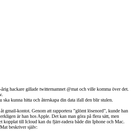
19-årig hackare gillade twitternamnet @mat och ville komma över det.
v.
ka kunna hitta och återskapa din data ifall den blir stulen.
a åt gmail-kontot. Genom att rapportera ”glömt lösenord”, kunde han
erkligen är han hos Apple. Det kan man göra på flera sätt, men
det kopplat till Icloud kan du fjärr-radera både din Iphone och Mac.
Mat beskriver själv: