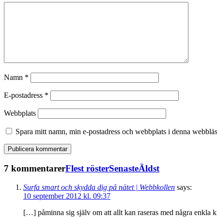
Namn
*
E-postadress
*
Webbplats
Spara mitt namn, min e-postadress och webbplats i denna webbläsa
7 kommentarer
Flest röster
Senaste
Äldst
Surfa smart och skydda dig på nätet | Webbkollen
says:
10 september 2012 kl. 09:37
[…] påminna sig själv om att allt kan raseras med några enkla kn