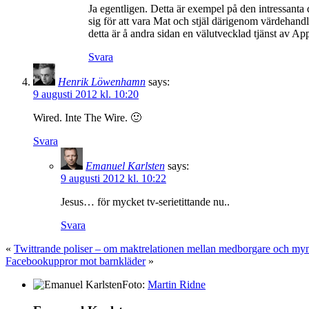
Ja egentligen. Detta är exempel på den intressanta 
sig för att vara Mat och stjäl därigenom värdehandl
detta är å andra sidan en välutvecklad tjänst av A
Svara
Henrik Löwenhamn
says:
9 augusti 2012 kl. 10:20
Wired. Inte The Wire. 🙂
Svara
Emanuel Karlsten
says:
9 augusti 2012 kl. 10:22
Jesus… för mycket tv-serietittande nu..
Svara
«
Twittrande poliser – om maktrelationen mellan medborgare och my
Facebookuppror mot barnkläder
»
Foto:
Martin Ridne