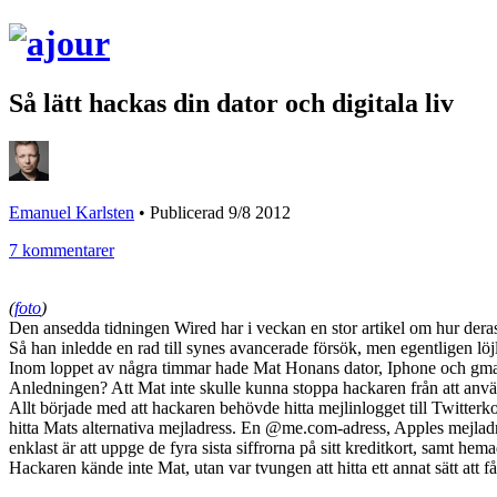
Så lätt hackas din dator och digitala liv
Emanuel Karlsten
•
Publicerad 9/8 2012
7 kommentarer
(
foto
)
Den ansedda tidningen Wired har i veckan en stor artikel om hur der
Så han inledde en rad till synes avancerade försök, men egentligen löjli
Inom loppet av några timmar hade Mat Honans dator, Iphone och gmail-ko
Anledningen? Att Mat inte skulle kunna stoppa hackaren från att anvä
Allt började med att hackaren behövde hitta mejlinlogget till Twitte
hitta Mats alternativa mejladress. En @me.com-adress, Apples mejladr
enklast är att uppge de fyra sista siffrorna på sitt kreditkort, samt he
Hackaren kände inte Mat, utan var tvungen att hitta ett annat sätt att