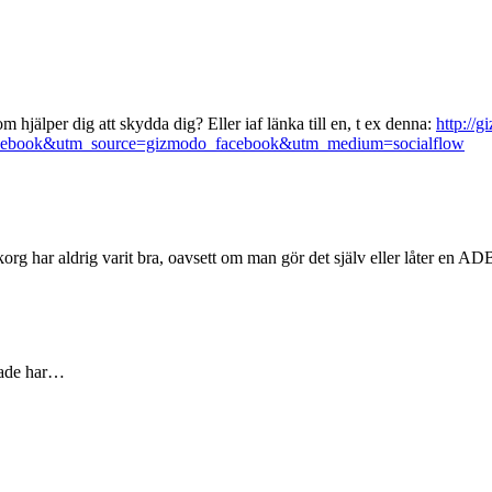
m hjälper dig att skydda dig? Eller iaf länka till en, t ex denna:
http://
_facebook&utm_source=gizmodo_facebook&utm_medium=socialflow
korg har aldrig varit bra, oavsett om man gör det själv eller låter en AD
kade har…