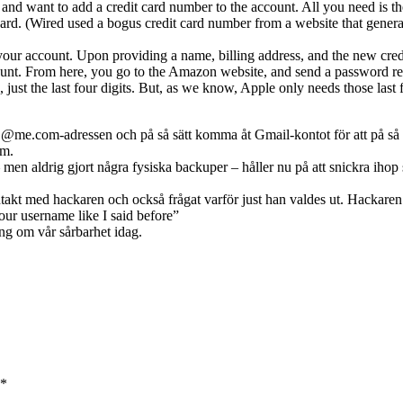
 and want to add a credit card number to the account. All you need is t
card. (Wired used a bogus credit card number from a website that genera
 your account. Upon providing a name, billing address, and the new cre
nt. From here, you go to the Amazon website, and send a password rese
, just the last four digits. But, as we know, Apple only needs those las
 @me.com-adressen och på så sätt komma åt Gmail-kontot för att på så sä
om.
men aldrig gjort några fysiska backuper – håller nu på att snickra ihop si
ntakt med hackaren och också frågat varför just han valdes ut. Hackaren
your username like I said before”
ing om vår sårbarhet idag.
*