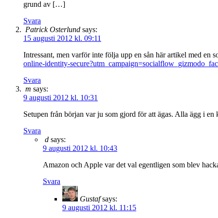
grund av […]
Svara
Patrick Osterlund
says:
15 augusti 2012 kl. 09:11
Intressant, men varför inte följa upp en sån här artikel med en so
online-identity-secure?utm_campaign=socialflow_gizmodo
Svara
m
says:
9 augusti 2012 kl. 10:31
Setupen från början var ju som gjord för att ägas. Alla ägg i en 
Svara
d
says:
9 augusti 2012 kl. 10:43
Amazon och Apple var det val egentligen som blev hac
Svara
Gustaf
says:
9 augusti 2012 kl. 11:15