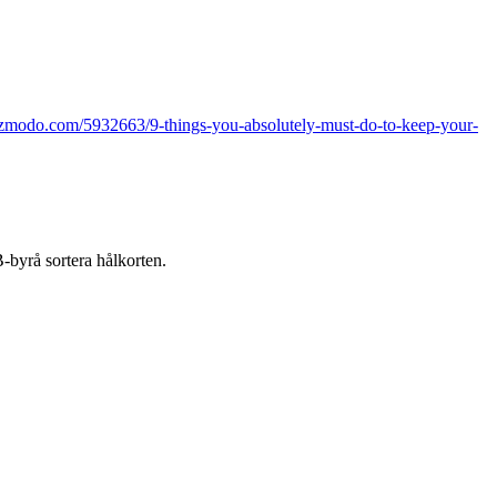
gizmodo.com/5932663/9-things-you-absolutely-must-do-to-keep-your-
B-byrå sortera hålkorten.