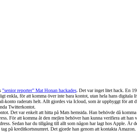
as
”senior reporter” Mat Honan hackades
. Det var inget litet hack. En 
gt enkla, för att komma över inte bara kontot, utan hela hans digitala li
nto raderats helt. Allt gjordes via Icloud, som är uppbyggt för att du s
nda Twitterkontot.
rkontot. Det var enkelt att hitta på Mats hemsida. Han behövde då komm
ess. För att komma åt den mejlen behöver han kunna verifiera att han v
madress. Sedan har du tillgång till allt som någon har lagt hos Apple. Är 
 få tag på kreditkortsnumret. Det gjorde han genom att kontakta Amazon. 