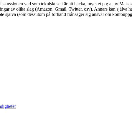
diskussionen vad som tekniskt sett är att hacka, mycket p.g.a. av Mats s
ingar av olika slag (Amazon, Gmail, Twitter, osv). Annars kan själva ha
pple själva (som dessutom på förhand frånsäger sig ansvar om kontouppgi
ndigheter