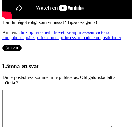
Har du något roligt som vi missat? Tipsa oss gärna!
Ämnen:
christopher o'neill
,
hovet
,
kronprinsessan victoria
,
kungahuset
,
nätet
,
prins daniel
,
prinsessan madeleine
,
reaktioner
Lämna ett svar
Din e-postadress kommer inte publiceras.
Obligatoriska fält är
märkta
*