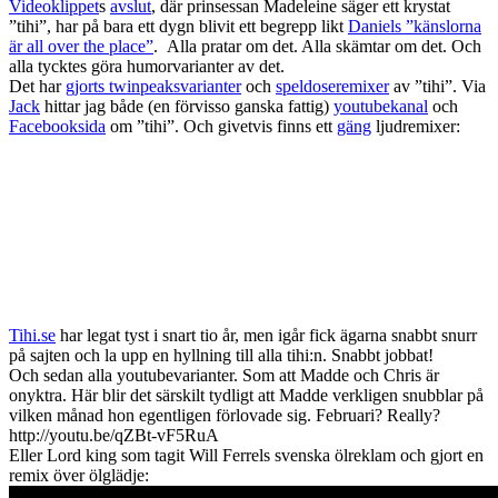
Videoklippet
s
avslut
, där prinsessan Madeleine säger ett krystat
”tihi”, har på bara ett dygn blivit ett begrepp likt
Daniels ”känslorna
är all over the place”
. Alla pratar om det. Alla skämtar om det. Och
alla tycktes göra humorvarianter av det.
Det har
gjorts twinpeaksvarianter
och
speldoseremixer
av ”tihi”. Via
Jack
hittar jag både (en förvisso ganska fattig)
youtubekanal
och
Facebooksida
om ”tihi”. Och givetvis finns ett
gäng
ljudremixer:
Tihi.se
har legat tyst i snart tio år, men igår fick ägarna snabbt snurr
på sajten och la upp en hyllning till alla tihi:n. Snabbt jobbat!
Och sedan alla youtubevarianter. Som att Madde och Chris är
onyktra. Här blir det särskilt tydligt att Madde verkligen snubblar på
vilken månad hon egentligen förlovade sig. Februari? Really?
http://youtu.be/qZBt-vF5RuA
Eller Lord king som tagit Will Ferrels svenska ölreklam och gjort en
remix över ölglädje: