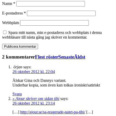
Namn
*
E-postadress
*
Webbplats
Spara mitt namn, min e-postadress och webbplats i denna
webbläsare till nästa gång jag skriver en kommentar.
2 kommentarer
Flest röster
Senaste
Äldst
örjan
says:
26 oktober 2012 kl. 22:04
Älskar Gina och Dannys variant.
Underbar kopia, som även kan tolkas ironiskt/satiriskt
Svara
» Ajour skriver om sidan tihi
says:
26 oktober 2012 kl. 23:14
[…]
http://ajour.se/sa-reagerade-natet-pa-tihi/
[…]