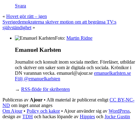
Svara
«
Hovet gör rätt – igen
Sverigedemokraterna skriver motion om att begränsa TV:s
självständighet
»
Foto:
Martin Ridne
Emanuel Karlsten
Journalist och konsult inom sociala medier. Föreläser, utbildar
och skriver om saker som är digitala och sociala. Krönikor i
DN varannan vecka. emanuel@ajour.se
emanuelkarlsten.se
Följ @emanuelkarlsten
→
RSS-flöde för skribenten
Publiceras av
Ajour
• Allt material är publicerat enligt
CC BY-NC-
ND
om inget annat anges
Om Ajour
•
Policy och kakor
•
Ajour använder sig av
WordPress
,
design av
TDH
och hackas löpande av
Hippies
och
Jocke Gustin