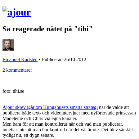
Så reagerade nätet på "tihi"
Emanuel Karlsten
•
Publicerad 26/10 2012
2 kommentarer
foto: tihi.se
Ajour skrev igår om Kungahusets smarta strategi
när de valde att
publicera både text- och videointervjuer med nyförlovade prinsessan
Madeleine och Chris via egna kanaler.
Men bara för att man kontrollerar när och vad man publicerar,
innebär inte att man har kontroll när det väl är ute. Det blev särskilt
tydligt nu, ett dygn senare.