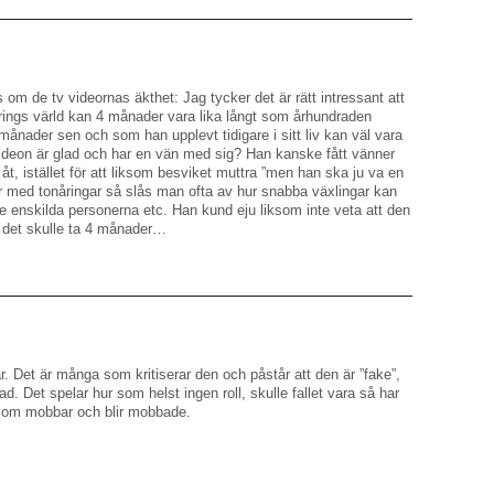
 om de tv videornas äkthet: Jag tycker det är rätt intressant att
nårings värld kan 4 månader vara lika långt som århundraden
ånader sen och som han upplevt tidigare i sitt liv kan väl vara
 videon är glad och har en vän med sig? Han kanske fått vänner
 åt, istället för att liksom besviket muttra ”men han ska ju va en
med tonåringar så slås man ofta av hur snabba växlingar kan
de enskilda personerna etc. Han kund eju liksom inte veta att den
tt det skulle ta 4 månader…
ar. Det är många som kritiserar den och påstår att den är ”fake”,
d. Det spelar hur som helst ingen roll, skulle fallet vara så har
k som mobbar och blir mobbade.