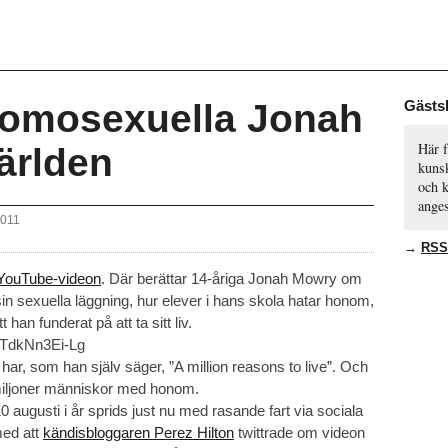
homosexuella Jonah
Gästs
Här f
ärlden
kuns
och k
anges
2011
→
RSS
 YouTube-videon
. Där berättar 14-åriga Jonah Mowry om
 sin sexuella läggning, hur elever i hans skola hatar honom,
 han funderat på att ta sitt liv.
=TdkNn3Ei-Lg
 har, som han själv säger, ”A million reasons to live”. Och
miljoner människor med honom.
augusti i år sprids just nu med rasande fart via sociala
med att
kändisbloggaren Perez Hilton
twittrade om videon