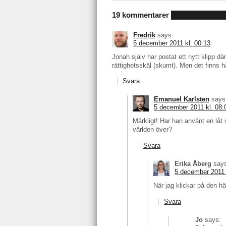
19 kommentarer
Fredrik
says:
5 december 2011 kl. 00:13
Jonah själv har postat ett nytt klipp dä
rättighetsskäl (skumt). Men det finns h
Svara
Emanuel Karlsten
says
5 december 2011 kl. 08:
Märkligt! Har han använt en låt s
världen över?
Svara
Erika Åberg
say
5 december 2011 
När jag klickar på den h
Svara
Jo
says: