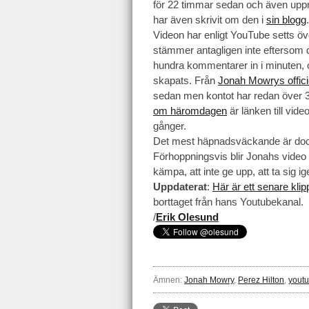
för 22 timmar sedan och även uppmu
har även skrivit om den i
sin blogg
Videon har enligt YouTube setts öv
stämmer antagligen inte eftersom 
hundra kommentarer in i minuten, 
skapats. Från
Jonah Mowrys officie
sedan men kontot har redan över 30
om häromdagen
är länken till vid
gånger.
Det mest häpnadsväckande är dock 
Förhoppningsvis blir Jonahs video e
kämpa, att inte ge upp, att ta sig i
Uppdaterat
:
Här är ett senare klip
borttaget från hans Youtubekanal.
/
Erik Olesund
Ämnen:
Jonah Mowry
,
Perez Hilton
,
yout