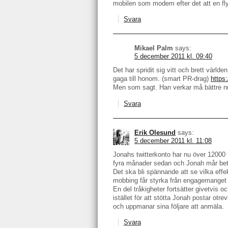
mobilen som modem efter det att en fl
Svara
Mikael Palm
says:
5 december 2011 kl. 09:40
Det har spridit sig vitt och brett värld
gaga till honom. (smart PR-drag)
https
Men som sagt. Han verkar må bättre nu
Svara
Erik Olesund
says:
5 december 2011 kl. 11:08
Jonahs twitterkonto har nu över 12000 f
fyra månader sedan och Jonah mår betyd
Det ska bli spännande att se vilka effek
mobbing får styrka från engagemanget 
En del tråkigheter fortsätter givetvis
istället för att stötta Jonah postar otr
och uppmanar sina följare att anmäla.
Svara