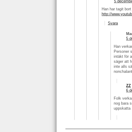
5 decembe
Han har tagit bor
http://www.youtu
Svara
Mar
5 d
Han verkar 
Personer s
intäkt för 
säger att 
inte alls s
nonchalant
ZZ
6 d
Folk verka
nog bara s
uppskatta 