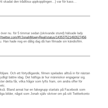
ytt skadat den trådlösa uppkopplingen…) var för kass…
en över nu. för 5 timmar sedan (skrivande stund) hälsade lady
://twitter.com/#!/JonahMowryReal/status/143537521492627456
. Han hade nog en dålig dag då han filmade sin kändisfilm.
öljare. Och ett förtydligande, filmen spelades alltså in för nästan
ligt bättre idag. Det häftiga är hur människor engagerar sig.
ter detta får, vilka frågor som lyfts fram, om andra offer för
etc.
 också. Bland annat har en fakegrupp startats på Facebook som
evliga bilder, något som Jonah själv skriver om på sitt Twitterkonto