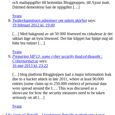
och mailuppgifter till hemsidan Bloggtoppen, till Ajour inatt.
Därmed dementerar han de uppgifter […]
Svara
Twitterkapningen påminner om nätets skörhet
says:
19 februari 2012 kl. 19:49
[…] Med bakgrund av att 50 000 lösenord nu cirkulerar är det
såklart läge att byta lösenord. Det här klippet har hjälpt mig att
hitta bra rutiner […]
Svara
Preparing SIF13, some cyber security food-of-thought :
Cybernormer.se
says:
16 maj 2013 kl. 23:22
[…] blog platform Bloggtoppen had a major information leak
due to a hacker attack in late 2011, where at least 90.000
entries (some claim up to 250.000 entries) of personal data
were spread around the I…. This was discussed as a
showcase for how the security measures need to be taken
seriously on all […]
Svara
«
Alla ögon på Petzäll – Uppdaterat: Petzälls twitterkonto kapat