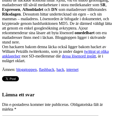
Bland de hackade kontona hittar Ajour, vid en snabb genomgång,
mailadresser till såväl medarbetare i stora mediekanaler som
SR
,
Expressen
,
Aftonbladet
och
DN
som mailadresser tillhörandes
Riksdagen
. Dessutom hittar undertecknad sin egen – och sin
mammas – mailadress. Lösenorden är bifogade i dokumentet, och
krypterade genom hashfunktionen MD5. De är därmed väldigt lätta
att genom en enkel googlesökning avkryptera. Ajour
rekommenderar sina läsare att byta lösenord
omedelbart
om era
mailadresser finns med i läckan. Bloggtoppen ligger i skrivande
stund nere.
Om hackaren bakom denna läcka också ligger bakom hacket av
William Petzälls twitterkonto, som ju under dagen
twittrat ut olika
anklagelser
mot SD-medlemmar där
dessa lösenord ingått
, är i
nuläget oklart.
Ämnen:
bloggtoppen
,
flashback
,
hack
,
internet
Lämna ett svar
Din e-postadress kommer inte publiceras.
Obligatoriska fält är
märkta
*