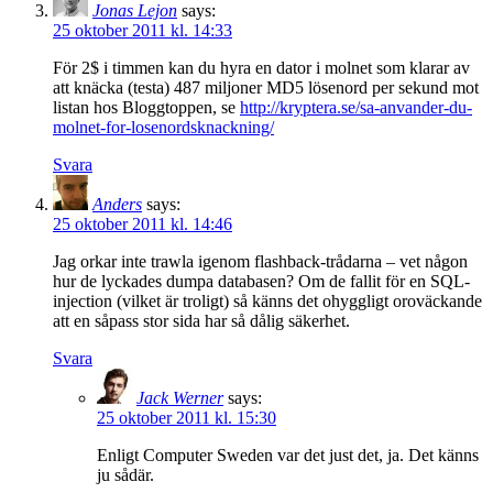
Jonas Lejon
says:
25 oktober 2011 kl. 14:33
För 2$ i timmen kan du hyra en dator i molnet som klarar av
att knäcka (testa) 487 miljoner MD5 lösenord per sekund mot
listan hos Bloggtoppen, se
http://kryptera.se/sa-anvander-du-
molnet-for-losenordsknackning/
Svara
Anders
says:
25 oktober 2011 kl. 14:46
Jag orkar inte trawla igenom flashback-trådarna – vet någon
hur de lyckades dumpa databasen? Om de fallit för en SQL-
injection (vilket är troligt) så känns det ohyggligt oroväckande
att en såpass stor sida har så dålig säkerhet.
Svara
Jack Werner
says:
25 oktober 2011 kl. 15:30
Enligt Computer Sweden var det just det, ja. Det känns
ju sådär.