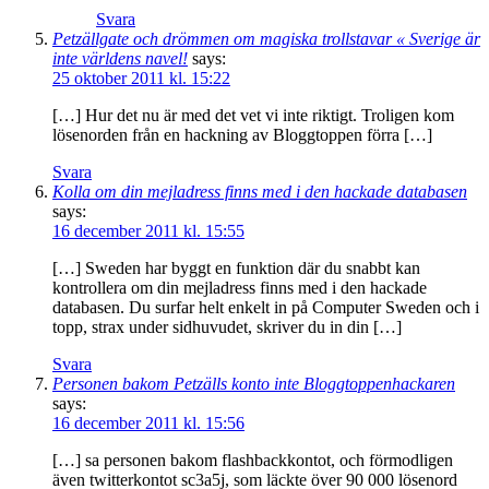
Svara
Petzällgate och drömmen om magiska trollstavar « Sverige är
inte världens navel!
says:
25 oktober 2011 kl. 15:22
[…] Hur det nu är med det vet vi inte riktigt. Troligen kom
lösenorden från en hackning av Bloggtoppen förra […]
Svara
Kolla om din mejladress finns med i den hackade databasen
says:
16 december 2011 kl. 15:55
[…] Sweden har byggt en funktion där du snabbt kan
kontrollera om din mejladress finns med i den hackade
databasen. Du surfar helt enkelt in på Computer Sweden och i
topp, strax under sidhuvudet, skriver du in din […]
Svara
Personen bakom Petzälls konto inte Bloggtoppenhackaren
says:
16 december 2011 kl. 15:56
[…] sa personen bakom flashbackkontot, och förmodligen
även twitterkontot sc3a5j, som läckte över 90 000 lösenord