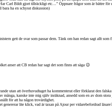
 ”Har Carl Bildt gjort tillräckligt etc…” Öppnare frågor som är bättre fö
l bara ha en schysst diskussion)
inistern gett de svar som passar dem. Tänk om han redan sagt allt som f
lket anser att CB redan har sagt det som finns att säga 😉
rande utan att överhuvudtaget ha kommenterat eller förklarat den fals
 (av många, kanske inte mig själv inräknad, ansedd som en av dom stora
nällt för att ha någon trovärdighet.
 genererar lite klick, vad är taxan på Ajour per vidarebefordrad läsare