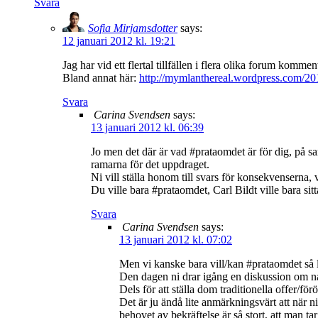
Svara
Sofia Mirjamsdotter
says:
12 januari 2012 kl. 19:21
Jag har vid ett flertal tillfällen i flera olika forum komme
Bland annat här:
http://mymlanthereal.wordpress.com/20
Svara
Carina Svendsen
says:
13 januari 2012 kl. 06:39
Jo men det där är vad #prataomdet är för dig, på sa
ramarna för det uppdraget.
Ni vill ställa honom till svars för konsekvenserna,
Du ville bara #prataomdet, Carl Bildt ville bara si
Svara
Carina Svendsen
says:
13 januari 2012 kl. 07:02
Men vi kanske bara vill/kan #prataomdet så l
Den dagen ni drar igång en diskussion om någo
Dels för att ställa dom traditionella offer/f
Det är ju ändå lite anmärkningsvärt att när ni 
behovet av bekräftelse är så stort, att man ta