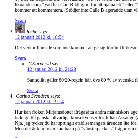
liknande som ”Vad har Carl Bildt gjort för att hjälpa etc” eller
kommer att kommentera. (Stödjer inte Calle B agerande utan vil
Svara
Joche
says:
12 januari 2012 kl. 18:54
Det verkar finns de som inte kommer att ge sig förrän Utrikesm
Svara
GKarperyd
says:
12 januari 2012 kl. 21:28
Sannolikt gäller 80/20-regeln här, dvs 80 % av svenska fo
Svara
Carina Svendsen
says:
12 januari 2012 kl. 19:14
Hur kan fröken Mirjamsdotter ifrågasätta andra människors age
bidragit till ganska allvarliga konsekvenser för Julian Assange
Nja, jag tycker du har sprungit etablisemangets ärenden lite för s
Men det är klart man kan haka på ”vänsterpackets” frågor om det