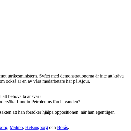
mot utrikesministern. Syftet med demonstrationerna är inte att kräva
som också är en av våra medarbetare här på Ajour.
an att behöva ta ansvar?
tt undersöka Lundin Petroleums förehavanden?
äkten att han försöker hjälpa oppositionen, när han egentligen
borg
,
Malmö
,
Helsingborg
och
Borås
.