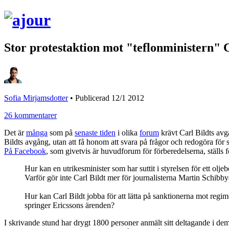
Stor protestaktion mot "teflonministern" C
Sofia Mirjamsdotter
•
Publicerad 12/1 2012
26 kommentarer
Det är
många
som på
senaste tiden
i olika
forum
krävt Carl Bildts avg
Bildts avgång, utan att få honom att svara på frågor och redogöra för 
På Facebook
, som givetvis är huvudforum för förberedelserna, ställs f
Hur kan en utrikesminister som har suttit i styrelsen för ett olj
Varför gör inte Carl Bildt mer för journalisterna Martin Schibb
Hur kan Carl Bildt jobba för att lätta på sanktionerna mot reg
springer Ericssons ärenden?
I skrivande stund har drygt 1800 personer anmält sitt deltagande i de