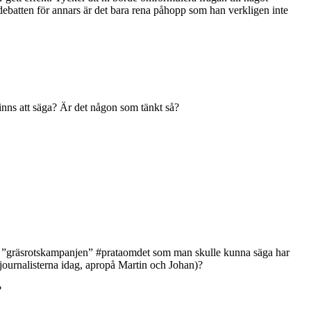
r debatten för annars är det bara rena påhopp som han verkligen inte
inns att säga? Är det någon som tänkt så?
ka ”gräsrotskampanjen” #prataomdet som man skulle kunna säga har
 journalisterna idag, apropå Martin och Johan)?
?