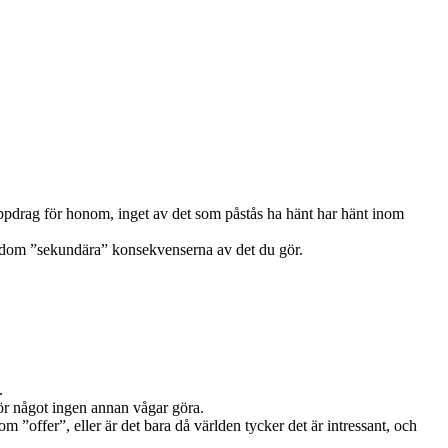
euppdrag för honom, inget av det som påstås ha hänt har hänt inom
 se dom ”sekundära” konsekvenserna av det du gör.
.
 gör något ingen annan vågar göra.
som ”offer”, eller är det bara då världen tycker det är intressant, och