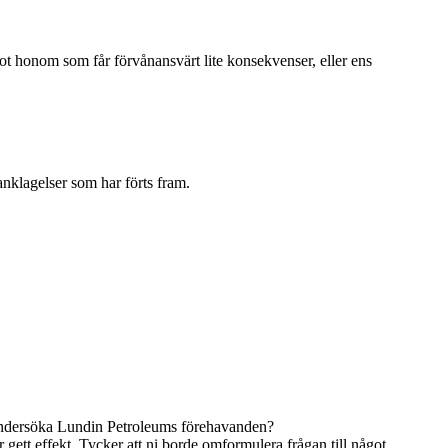
mot honom som får förvånansvärt lite konsekvenser, eller ens
anklagelser som har förts fram.
tt undersöka Lundin Petroleums förehavanden?
 gett effekt. Tycker att ni borde omformulera frågan till något