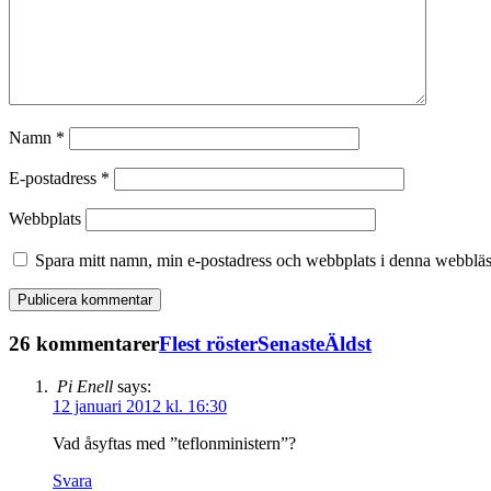
Namn
*
E-postadress
*
Webbplats
Spara mitt namn, min e-postadress och webbplats i denna webbläsa
26 kommentarer
Flest röster
Senaste
Äldst
Pi Enell
says:
12 januari 2012 kl. 16:30
Vad åsyftas med ”teflonministern”?
Svara