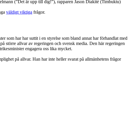
selmann (”Det är upp till dig!”), rapparen Jason Diakité (Timbuktu)
ånga
väldigt viktiga
frågor.
ister som har har suttit i en styrelse som bland annat har förhandlat med
 på större allvar av regeringen och svensk media. Den här regeringen
trikesminister engagera oss lika mycket.
lighet på allvar. Han har inte heller svarat på allmänhetens frågor