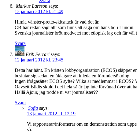
Svara
Markus Larsson
says:
12 januari 2012 kl. 21:49
Himla vänster-pretto-skitsnack är vad det är.
CB har redan sagt allt som finns att säga om hans tid i Lundin.
Svenska journalister bröt medvetet mot etiopisk lag och får väl t
Svara
Erik Ferrari
says:
12 januari 2012 kl. 23:45
Detta har hänt. En kristen lobbyorganisation (ECOS) släpper e
beslutar sig sedan en åklagare att inleda en förundersökning.
Ingen ifrågasätter ECOS syfte? Vilka är medlemmar i ECOS? V
Oavsett Bildts skuld i det hela så är jag inte förvånad över at
Hallå Ajour, jag trodde ni var journalister??
Svara
Sofia
says:
13 januari 2012 kl. 12:19
Vi rapporterar/informerar om en demonstration som uppenbar
så.