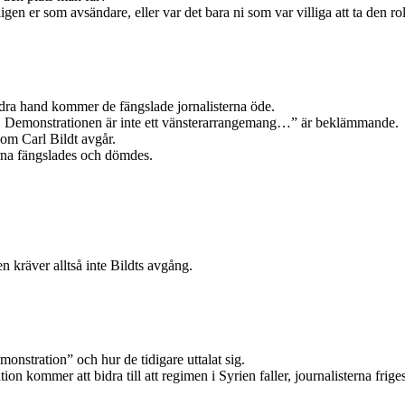
n er som avsändare, eller var det bara ni som var villiga att ta den rol
andra hand kommer de fängslade jornalisterna öde.
… Demonstrationen är inte ett vänsterarrangemang…” är beklämmande.
s om Carl Bildt avgår.
terna fängslades och dömdes.
n kräver alltså inte Bildts avgång.
monstration” och hur de tidigare uttalat sig.
tion kommer att bidra till att regimen i Syrien faller, journalisterna friges