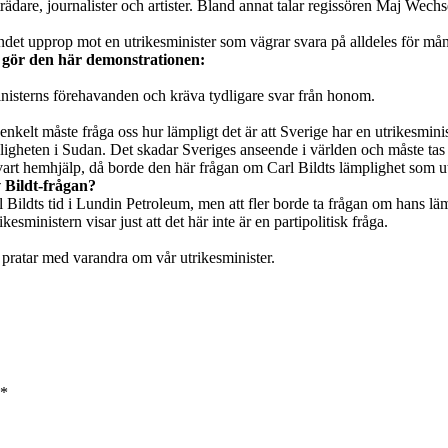
rädare, journalister och artister. Bland annat talar regissören Maj Wech
undet upprop mot en utrikesminister som vägrar svara på alldeles för m
 gör den här demonstrationen:
nisterns förehavanden och kräva tydligare svar från honom.
t enkelt måste fråga oss hur lämpligt det är att Sverige har en utrikesmin
ligheten i Sudan. Det skadar Sveriges anseende i världen och måste tas
vart hemhjälp, då borde den här frågan om Carl Bildts lämplighet som u
 Bildt-frågan?
Bildts tid i Lundin Petroleum, men att fler borde ta frågan om hans lämp
kesministern visar just att det här inte är en partipolitisk fråga.
ch pratar med varandra om vår utrikesminister.
*