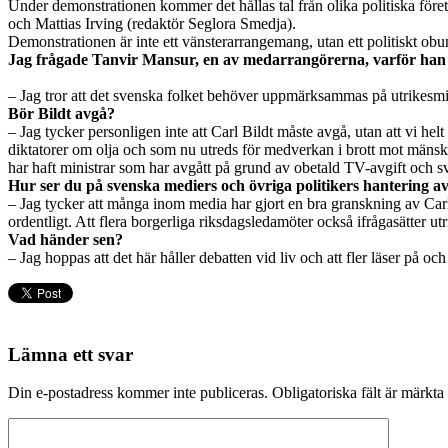
Under demonstrationen kommer det hållas tal från olika politiska föret
och Mattias Irving (redaktör Seglora Smedja).
Demonstrationen är inte ett vänsterarrangemang, utan ett politiskt ob
Jag frågade Tanvir Mansur, en av medarrangörerna, varför han
– Jag tror att det svenska folket behöver uppmärksammas på utrikesmi
Bör Bildt avgå?
– Jag tycker personligen inte att Carl Bildt måste avgå, utan att vi hel
diktatorer om olja och som nu utreds för medverkan i brott mot mänsk
har haft ministrar som har avgått på grund av obetald TV-avgift och s
Hur ser du på svenska mediers och övriga politikers hantering av
– Jag tycker att många inom media har gjort en bra granskning av Carl 
ordentligt. Att flera borgerliga riksdagsledamöter också ifrågasätter utri
Vad händer sen?
– Jag hoppas att det här håller debatten vid liv och att fler läser på o
Lämna ett svar
Din e-postadress kommer inte publiceras.
Obligatoriska fält är märkta