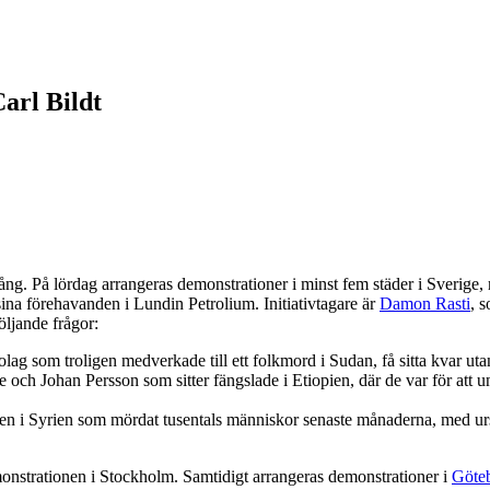
arl Bildt
ång. På lördag arrangeras demonstrationer i minst fem städer i Sverige, 
sina förehavanden i Lundin Petrolium. Initiativtagare är
Damon Rasti
, 
öljande frågor:
ebolag som troligen medverkade till ett folkmord i Sudan, få sitta kvar ut
ye och Johan Persson som sitter fängslade i Etiopien, där de var för a
imen i Syrien som mördat tusentals människor senaste månaderna, med urs
monstrationen i Stockholm. Samtidigt arrangeras demonstrationer i
Göte