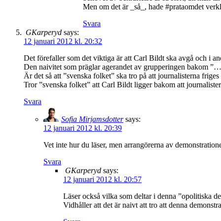
Men om det är _så_, hade #prataomdet verklige
Svara
GKarperyd
says:
12 januari 2012 kl. 20:32
Det förefaller som det viktiga är att Carl Bildt ska avgå och i 
Den naivitet som präglar agerandet av grupperingen bakom ”
Är det så att ”svenska folket” ska tro på att journalisterna frige
Tror ”svenska folket” att Carl Bildt ligger bakom att journalis
Svara
Sofia Mirjamsdotter
says:
12 januari 2012 kl. 20:39
Vet inte hur du läser, men arrangörerna av demonstratione
Svara
GKarperyd
says:
12 januari 2012 kl. 20:57
Läser också vilka som deltar i denna ”opolitiska de
Vidhåller att det är naivt att tro att denna demonstra