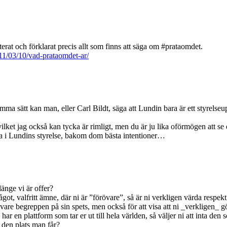
nterat och förklarat precis allt som finns att säga om #prataomdet.
11/03/10/vad-prataomdet-ar/
mma sätt kan man, eller Carl Bildt, säga att Lundin bara är ett styrels
 vilket jag också kan tycka är rimligt, men du är ju lika oförmögen att
tta i Lundins styrelse, bakom dom bästa intentioner…
änge vi är offer?
t, valfritt ämne, där ni är ”förövare”, så är ni verkligen värda respekt
örövare begreppen på sin spets, men också för att visa att ni _verkligen_
har en plattform som tar er ut till hela världen, så väljer ni att inta den 
r den plats man får?