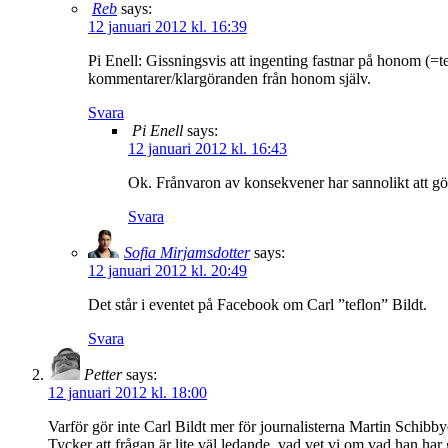
Reb
says:
12 januari 2012 kl. 16:39
Pi Enell: Gissningsvis att ingenting fastnar på honom (=t
kommentarer/klargöranden från honom själv.
Svara
Pi Enell
says:
12 januari 2012 kl. 16:43
Ok. Frånvaron av konsekvener har sannolikt att göra
Svara
Sofia Mirjamsdotter
says:
12 januari 2012 kl. 20:49
Det står i eventet på Facebook om Carl ”teflon” Bildt.
Svara
Petter
says:
12 januari 2012 kl. 18:00
Varför gör inte Carl Bildt mer för journalisterna Martin Schibb
Tycker att frågan är lite väl ledande, vad vet vi om vad han har 