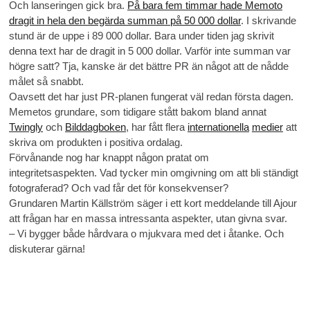
Och lanseringen gick bra.
På bara fem timmar hade Memoto
dragit in hela den begärda summan på 50 000 dollar
. I skrivande
stund är de uppe i 89 000 dollar. Bara under tiden jag skrivit
denna text har de dragit in 5 000 dollar. Varför inte summan var
högre satt? Tja, kanske är det bättre PR än något att de nådde
målet så snabbt.
Oavsett det har just PR-planen fungerat väl redan första dagen.
Memetos grundare, som tidigare stått bakom bland annat
Twingly
och
Bilddagboken
, har fått flera
internationella
medier
att
skriva om produkten i positiva ordalag.
Förvånande nog har knappt någon pratat om
integritetsaspekten. Vad tycker min omgivning om att bli ständigt
fotograferad? Och vad får det för konsekvenser?
Grundaren Martin Källström säger i ett kort meddelande till Ajour
att frågan har en massa intressanta aspekter, utan givna svar.
– Vi bygger både hårdvara o mjukvara med det i åtanke. Och
diskuterar gärna!