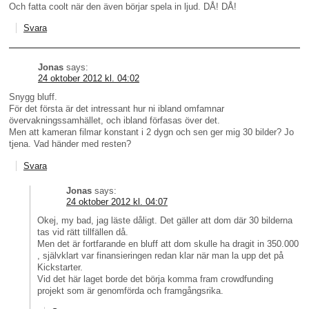
Och fatta coolt när den även börjar spela in ljud. DÅ! DÅ!
Svara
Jonas
says:
24 oktober 2012 kl. 04:02
Snygg bluff.
För det första är det intressant hur ni ibland omfamnar
övervakningssamhället, och ibland förfasas över det.
Men att kameran filmar konstant i 2 dygn och sen ger mig 30 bilder? Jo
tjena. Vad händer med resten?
Svara
Jonas
says:
24 oktober 2012 kl. 04:07
Okej, my bad, jag läste dåligt. Det gäller att dom där 30 bilderna
tas vid rätt tillfällen då.
Men det är fortfarande en bluff att dom skulle ha dragit in 350.000
, självklart var finansieringen redan klar när man la upp det på
Kickstarter.
Vid det här laget borde det börja komma fram crowdfunding
projekt som är genomförda och framgångsrika.