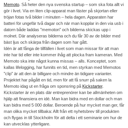
Memoto
. Så heter den nya svenska startup – som ska fota allt vi
gör i livet. Via en liten clip-apparat man fäster på skjortan eller
tröjan fotas två bilder i minuten – hela dagen. Apparaten har
batteri för ungefär två dagar och när man kopplar in den via usb i
datorn både laddas ”memoton” och bilderna skickas upp i
molnet. Där analyseras bilderna och du får 30 av de bilder med
bäst ljus och skärpa från dagen som har gått.
Idén är att fånga de tillfällen i livet som man missar för att man
inte har tid eller inte kommer ihåg att plocka fram kameran. Med
Memoto ska inte något kunna missas – alls. Konceptet, som
kallas lifelogging, har funnits en tid, men styrkan med Memotos
”clip” är att den är billigare och mindre än tidigare varianter.
Projektet har pågått en tid, men för att få snurr på saken la
Memoto idag ut en fråga om sponsring på
Kickstarter
.
Kickstarter är en plats där entreprenörer kan be allmänheten om
hjälp att finansiera en idé. Man kan bidra med en dollar och man
kan bidra med 5 000 dollar. Beroende på hur mycket man ger, får
man olika mycket tillbaka: Allt från ett nyhetsbrev till produkten
och flygas in till Stockholm för att delta i ett seminarie om hur de
kan utvecklas ytterligare.