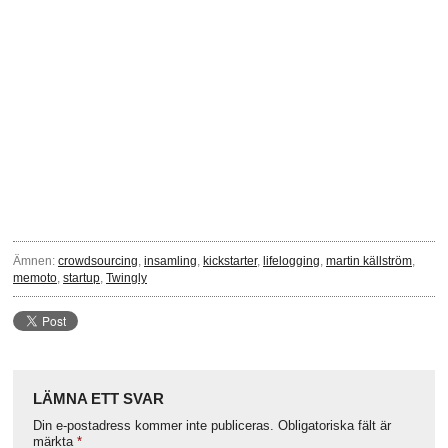
Ämnen:
crowdsourcing
,
insamling
,
kickstarter
,
lifelogging
,
martin källström
,
memoto
,
startup
,
Twingly
LÄMNA ETT SVAR
Din e-postadress kommer inte publiceras.
Obligatoriska fält är
märkta
*