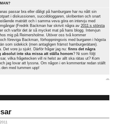
KMAN?
nas passar bra eller dåligt på hamburgare har nu nått sin
motpart i diskussionen, succébloggaren, skribenten och snart
stående maträtt och i samma veva göra en intervju med
gångar (Fredrik Backman har skrivit några av
2011:s största
der och varför det är så mycket mat på hans blogg. Intervjun
a hos mig på Reimersholme. Utöver oss två kommer
och föreviga Backman, förhoppningsvis med burgaren i högsta
vän som sidekick (men antagligen främst hamburgerätare).
ra. Det vore ju sjukt. Därför frågar jag nu:
finns det några
jag absolut inte ska missa att ställa honom
? Ni som följt
lsar, vilka frågetecken vill ni helst av allt ska rätas ut? Kom
och jag lovar att lyssna. Om någon i en kommentar redan ställt
 på den med tummen upp!
→
sar
 2011