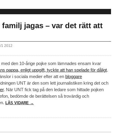
amilj jagas – var det rätt att
9/1 2012
let med den 10-årige pojke som lämnades ensam kvar
ans pappa, enligt uppgift, tyckte att han spelade för dåligt
.
slor i sociala medier efter att en
bloggare
idningen UNT är den som lett journalistiken kring det och
er
. När UNT fick tag på den ledare som hittade pojken
efon, bedömde de berättelsen så trovärdig och
n.
LÄS VIDARE →