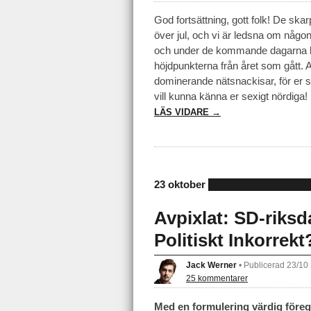
God fortsättning, gott folk! De skarp
över jul, och vi är ledsna om någon k
och under de kommande dagarna kan
höjdpunkterna från året som gått. 
dominerande nätsnackisar, för er s
vill kunna känna er sexigt nördiga!
LÄS VIDARE →
23 oktober
Avpixlat: SD-rik
Politiskt Inkorrekt
Jack Werner
•
Publicerad 23/10
25 kommentarer
Med en formulering värdig före