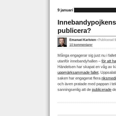
9 januari
Innebandypojkens f
publicera?
Emanuel Karlsten
•
Publicerad 
10 kommentarer
Många engagerar sig just nu i fal
utanför innebandyhallen –
för att h
Händelsen har skapat en våg av kän
uppmärksammade fallet
. Uppsalat
saken har engagerat flera
riksmedi
och även pratade med pappan i tel
sanningsenlig att de
publicerade
de