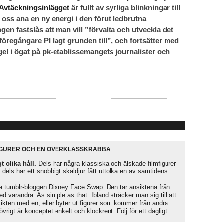
Avtäckningsinlägget
är fullt av syrliga blinkningar till
r oss ana en ny energi i den förut ledbrutna
ngen fastslås att man vill ”förvalta och utveckla det
öregångare PI lagt grunden till”, och fortsätter med
nagel i ögat på pk-etablissemangets journalister och
IGURER OCH EN ÖVERKLASSKRABBA
t olika håll.
Dels har några klassiska och älskade filmfigurer
a, dels har ett snobbigt skaldjur fått uttolka en av samtidens
a tumblr-bloggen
Disney Face Swap
. Den tar ansiktena från
 varandra. As simple as that. Ibland sträcker man sig till att
sikten med en, eller byter ut figurer som kommer från andra
igt är konceptet enkelt och klockrent. Följ för ett dagligt