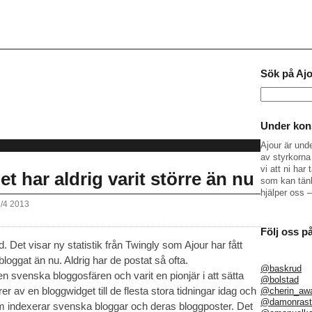
Sök på Aj
Sök
efter:
Under kons
Ajour är und
av styrkorna 
vi att ni ha
 har aldrig varit större än nu
som kan tänk
hjälper oss 
6/4 2013
Följ oss p
 Det visar ny statistik från Twingly som Ajour har fått
r bloggat än nu. Aldrig har de postat så ofta.
@baskrud
 svenska bloggosfären och varit en pionjär i att sätta
@bolstad
r av en bloggwidget till de flesta stora tidningar idag och
@cherin_aw
@damonrast
m indexerar svenska bloggar och deras bloggposter. Det