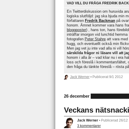
VAD VILL DU FRÅGA FREDRIK BAC
En Twitterdiskussion om huruvida ana
logiska slutföljd: jag ska bjuda min 
författaren
Fredrik Backman
på ovan
honom. Ämnet kommer vara hans fram
bloggposter
) , hans ton, hans förebil
inträffar imorgon vid lunchtid hemm
fotografen
Peter Stahre
att vara med 
hugg, och eventuellt också min flick
Men jag vet ju inte vad alla ni vill hö
särskilda frågor ni läsare vill att 
honom i alla år – vad kliar nu i era ha
loss och föreslå i kommentarsfältet, 
den fråga du tänkte föreslå – rösta
Jack Werner
• Publicerat
9/1 2012
26 december
Veckans nätsnacki
Jack Werner
•
Publicerad 26/12
3 kommentarer