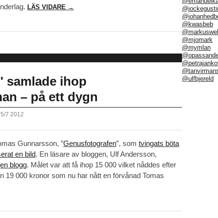
@emanuelka
underlag.
LÄS VIDARE →
@jockegusti
@johanhedb
@kwasbeb
@markuswel
@mjomark
@mymlan
@opassand
@petrajanko
@tanvirman
" samlade ihop
@ulfbjereld
n – på ett dygn
15/7 2012
Tomas Gunnarsson, ”
Genusfotografen
”, som
tvingats böta
serat en bild
. En läsare av bloggen, Ulf Andersson,
gen blogg
. Målet var att få ihop 15 000 vilket nåddes efter
 in 19 000 kronor som nu har nått en förvånad Tomas