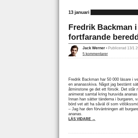
13 januari
Fredrik Backman i 
fortfarande beredd
Jack Werner
•
Publicerad 13/1 
5 kommentarer
Fredrik Backman har 50 000 läsare i ve
en ananasskiva. Något jag bestämt sät
åtminstone ge det ett försök. Det står 
animerat samtal kring huruvida ananas 
Innan han sätter tänderna i burgaren, 
börd vet att ha såväl öl som vitlökssmör
– Jag har den förväntningen att burg
ananas.
LÄS VIDARE →