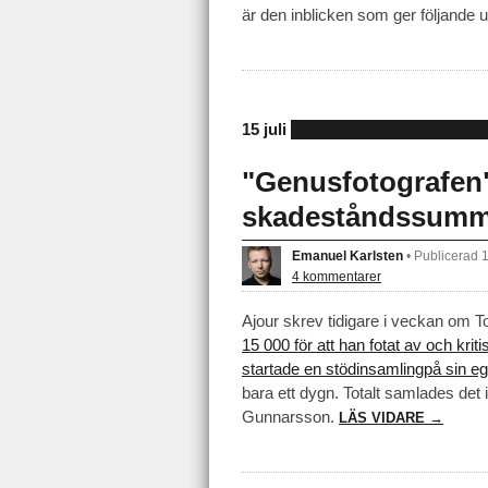
är den inblicken som ger följande 
15 juli
"Genusfotografen
skadeståndssumma
Emanuel Karlsten
•
Publicerad 
4 kommentarer
Ajour skrev tidigare i veckan om 
15 000 för att han fotat av och kriti
startade en stödinsamlingpå sin e
bara ett dygn. Totalt samlades det
Gunnarsson.
LÄS VIDARE →