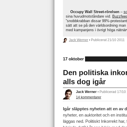
Occupy Wall Street-rörelsen
–
so
sina huvudmotståndare vid.
Buzzfee
”snobbkrabban dissar 99%-protestant
sätt att se på den världsordning man v
med kampanjens i övrigt höga nätnär
Jack Werner
• Publicerat
21/10 2011
17 oktober
Den politiska inko
alls dog igår
Jack Werner
•
Publicerad 17/10
14 kommentarer
Igår släpptes nyheten att en av
nyheter, en auktoritet och en instit
läggas ned. Politiskt Inkorrekt har,