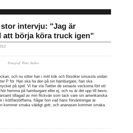
stor intervju: "Jag är
 att börja köra truck igen"
2012
Fotograf: Peter Stahre
ckan, och nu sitter han i mitt kök och försöker smussla undan
ter P för. Han ska ha den på sin hamburgare, han ska
mycket på spel. Vi har via Twitter de senaste veckorna fört ett
hör hemma på hamburgare eller ej, och nu är det upp till bevis.
varsamt tillagad av min flickvän som tack vare sin amerikanska
 i köttfärsbiffarna, frågar hon vad hans förväntningar är.
aren kommer smaka väldigt gott, och ananasen kommer smaka