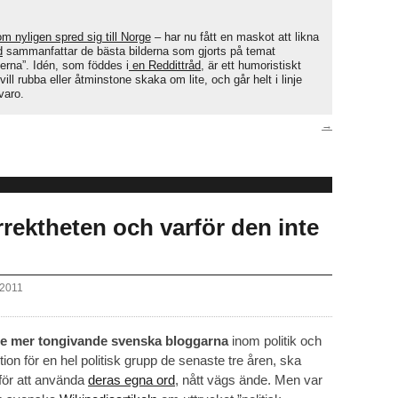
m nyligen spred sig till Norge
– har nu fått en maskot att likna
d
sammanfattar de bästa bilderna som gjorts på temat
erna”. Idén, som föddes i
en Reddittråd
, är ett humoristiskt
ill rubba eller åtminstone skaka om lite, och går helt i linje
varo.
→
rrektheten och varför den inte
 2011
 de mer tongivande svenska bloggarna
inom politik och
ution för en hel politisk grupp de senaste tre åren, ska
 för att använda
deras egna ord
, nått vägs ände. Men var