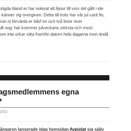
ögda bland er har noterat att Ajour till viss del gått i ide
änner sig övergiven. Detta till trots har vår jul varit fin,
 ni förvänta er båd’ en och två listor över
Allt nog: här kommer julveckans största och mest
om inte orkar sitta framför datorn hela dagarna men ändå
sdagsmedlemmens egna
?
 2011
gångaren lanserade idag hemsidan
Avpixlat
sig själv