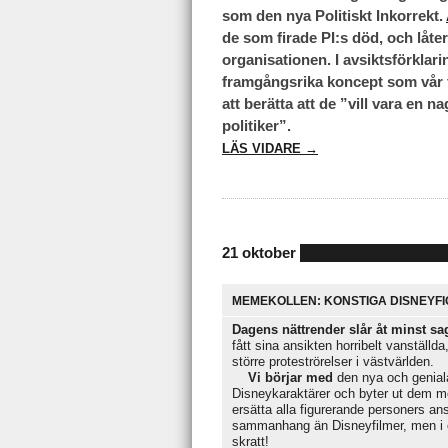
som den nya Politiskt Inkorrekt.
de som firade PI:s död, och låte
organisationen. I avsiktsförklari
framgångsrika koncept som vår f
att berätta att de ”vill vara en 
politiker”.
LÄS VIDARE →
21 oktober
MEMEKOLLEN: KONSTIGA DISNEYF
Dagens nättrender slår åt minst sag
fått sina ansikten horribelt vanställd
större proteströrelser i västvärlden.
Vi börjar med
den nya och genial
Disneykaraktärer och byter ut dem med
ersätta alla figurerande personers an
sammanhang än Disneyfilmer, men i övr
skratt!