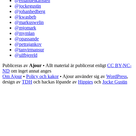
@emanuelkarlsten
@jockegustin
@johanhedberg
@kwasbeb
@markuswelin
@mjomark
@mymlan
@opassande
@petrajankov
@tanvirmansur
@ulfbjereld
Publiceras av
Ajour
• Allt material är publicerat enligt
CC BY-NC-
ND
om inget annat anges
Om Ajour
•
Policy och kakor
•
Ajour använder sig av
WordPress
,
design av
TDH
och hackas löpande av
Hippies
och
Jocke Gustin