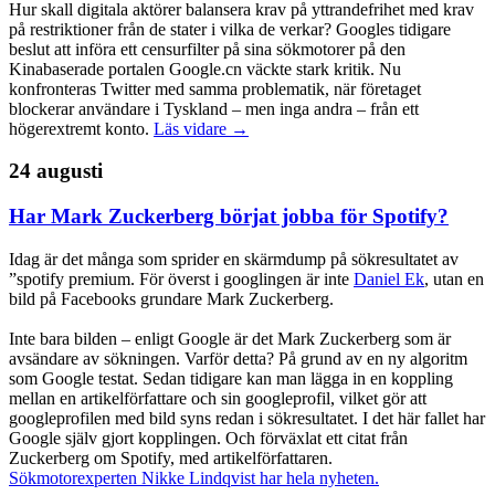
Hur skall digitala aktörer balansera krav på yttrandefrihet med krav
på restriktioner från de stater i vilka de verkar? Googles tidigare
beslut att införa ett censurfilter på sina sökmotorer på den
Kinabaserade portalen Google.cn väckte stark kritik. Nu
konfronteras Twitter med samma problematik, när företaget
blockerar användare i Tyskland – men inga andra – från ett
högerextremt konto.
Läs vidare →
24 augusti
Har Mark Zuckerberg börjat jobba för Spotify?
Idag är det många som sprider en skärmdump på sökresultatet av
”spotify premium. För överst i googlingen är inte
Daniel Ek
, utan en
bild på Facebooks grundare Mark Zuckerberg.
Inte bara bilden – enligt Google är det Mark Zuckerberg som är
avsändare av sökningen. Varför detta? På grund av en ny algoritm
som Google testat. Sedan tidigare kan man lägga in en koppling
mellan en artikelförfattare och sin googleprofil, vilket gör att
googleprofilen med bild syns redan i sökresultatet. I det här fallet har
Google själv gjort kopplingen. Och förväxlat ett citat från
Zuckerberg om Spotify, med artikelförfattaren.
Sökmotorexperten Nikke Lindqvist har hela nyheten.