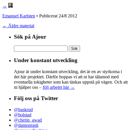
→
Emanuel Karlsten
• Publicerat
24/8 2012
← Äldre material
Sök på Ajour
Sök
efter:
Under konstant utveckling
Ajour är under konstant utveckling, det är en av styrkorna i
det här projektet. Därför hoppas vi att ni har tålamod med
eventuella tokigheter som kan tänkas uppstå på vägen. Och att
ni hjälper oss –
följ arbetet här →
Följ oss på Twitter
@baskrud
@bolstad
@cherin_awad
@damonrasti