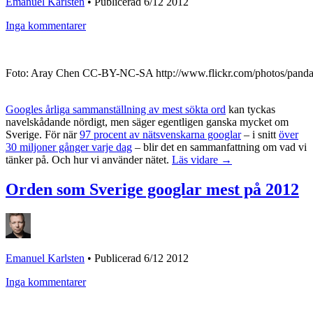
Emanuel Karlsten
•
Publicerad 6/12 2012
Inga kommentarer
Foto: Aray Chen CC-BY-NC-SA http://www.flickr.com/photos/pand
Googles årliga sammanställning av mest sökta ord
kan tyckas
navelskådande nördigt, men säger egentligen ganska mycket om
Sverige. För när
97 procent av nätsvenskarna googlar
– i snitt
över
30 miljoner gånger varje dag
– blir det en sammanfattning om vad vi
tänker på. Och hur vi använder nätet.
Läs vidare →
Orden som Sverige googlar mest på 2012
Emanuel Karlsten
•
Publicerad 6/12 2012
Inga kommentarer