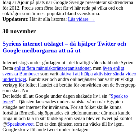
Idag är Ajour på plats när Google Sverige presenterar söktrenderna
för 2012. Precis som förra året får vi här reda på vilka ord och
sökfrågor som är mest populära bland svenskarna.
Uppdaterat
: Här är alla listorna:
Läs vidare →
30 november
Syriens internet utslaget – då hjälper Twitter och
Google medborgarna att nå ut
Internet slogs under gårdagen ut i det kraftigt våldsdrabbade Syrien.
Detta
enligt flera människorättsorganisationer
, men
även enligt
svenska Bambuser
som varit
aktiva i att hjälpa aktivister sända video
under kriget
. Bambuser och andra onlinetjänster har varit ett viktigt
verktyg för folket i landet att berätta för omvärlden om de övergrepp
som sker. Nu
Det ledde till att Google under dagen skakade liv i sin ”
Speak to
tweet
”. Tjänsten lanserades under arabiska våren när Egypten
stängde ner internet för invånarna. För att folket skulle kunna
fortsätta förmedla sig öppnades ett telefonnummer där man kunde
ringa in och tala in sitt budskap som sedan blev en tweet på kontot
@
Speaktotweet
. Det är den tjänsten som nu väcks till liv igen.
Google skrev följande tweet under fredagen: