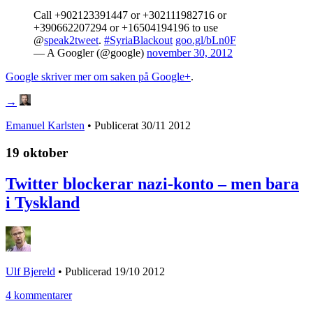
Call +902123391447 or +302111982716 or
+390662207294 or +16504194196 to use
@
speak2tweet
.
#SyriaBlackout
goo.gl/bLn0F
— A Googler (@google)
november 30, 2012
Google skriver mer om saken på Google+
.
→
Emanuel Karlsten
• Publicerat
30/11 2012
19 oktober
Twitter blockerar nazi-konto – men bara
i Tyskland
Ulf Bjereld
•
Publicerad 19/10 2012
4 kommentarer