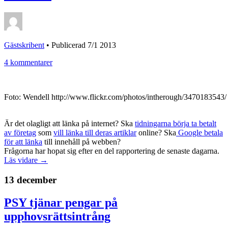
Gästskribent
•
Publicerad 7/1 2013
4 kommentarer
Foto: Wendell http://www.flickr.com/photos/intherough/3470183543/
Är det olagligt att länka på internet? Ska
tidningarna börja ta betalt
av företag
som
vill länka till deras artiklar
online? Ska
Google betala
för att länka
till innehåll på webben?
Frågorna har hopat sig efter en del rapportering de senaste dagarna.
Läs vidare →
13 december
PSY tjänar pengar på
upphovsrättsintrång