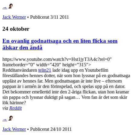
→
Jack Werner
• Publicerat
3/11 2011
24 oktober
En ovanlig godnattsaga och en liten flicka som
älskar den ändå
https://www.youtube.com/watch?v=Hst1jyT3A4c?rel=0″
frameborder=”0″ width=”420″ height=”315″>
Redditanvändaren
telin21
lade idag upp en Youtubefilm
föreställandes hennes dotter, när som hon lyssnar på en godnattsaga
uppläst av hennes far. Men godnattsagan är inte live – eftersom
pappan är i armén är den förinspelad, och spelas upp på en dator.
Det bekommer emellertid inte den 2-åriga flickan, utan hon kramar
sin pappa och lyssnar duktigt på sagan… Vem fan är det som skär
lök härinne?
via
Reddit
→
Jack Werner
• Publicerat
24/10 2011