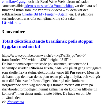
en mikrovågsugn
och när Read Write Web härom månaden
sammanställde
tidernas mest sedda Youtubeklipp
var det bara två
filmer på listan som inte var musikvideos – av dem var den
sötklassikern
Charlie Bit My Finger – Again!
en. Det planlösa
surfandet centreras ofta och gärna kring söta saker.
Läs vidare →
3 november
Totalt dödsföraktande brasiliansk polis stoppar
flygplan med sin bil
https://www.youtube.com/watch?v=ikg3Wi3Ejgo?rel=0″
frameborder=”0″ width=”420″ height=”315″>
De här automatvapenutrustade polismännen, stationerade i
halvmiljonsstaden
Ribeirão Preto
, hade koll på ett gäng smugglare
som skulle frakta stulna elektroniska varor till
Paraguay
. Men när
de hann upp dem var deras plan redan på väg att lyfta, och vad gör
man då? Ditt svar är förmodligen ”tittar på när skurkarna
storgarvande drar iväg mot en ljus framtid medan ditt kaffe på
skrivbordet förmodligen hunnit kallna när du kommer tillbaks till
kontoret”, men dessa snutar visste bättre. De hade en bil. De
använde den.
via
Neatorama