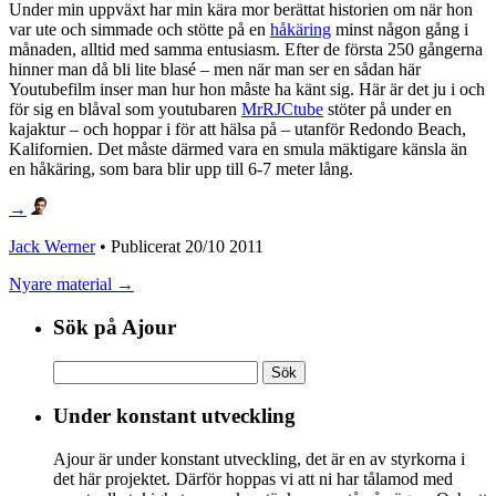
Under min uppväxt har min kära mor berättat historien om när hon
var ute och simmade och stötte på en
håkäring
minst någon gång i
månaden, alltid med samma entusiasm. Efter de första 250 gångerna
hinner man då bli lite blasé – men när man ser en sådan här
Youtubefilm inser man hur hon måste ha känt sig. Här är det ju i och
för sig en blåval som youtubaren
MrRJCtube
stöter på under en
kajaktur – och hoppar i för att hälsa på – utanför Redondo Beach,
Kalifornien. Det måste därmed vara en smula mäktigare känsla än
en håkäring, som bara blir upp till 6-7 meter lång.
→
Jack Werner
• Publicerat
20/10 2011
Nyare material →
Sök på Ajour
Sök
efter:
Under konstant utveckling
Ajour är under konstant utveckling, det är en av styrkorna i
det här projektet. Därför hoppas vi att ni har tålamod med