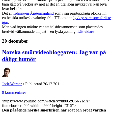
bara gått två veckor av året är det en titel som mycket väl kan leva
kvar hela året.
Det är
Tidningen Ångermanland
som i sin printupplaga plockat in
en helsida utrikesbevakning från TT om den
lyxkryssare som förliste
igår
.
Men vad ingen märkte var att helsidesannonsen som placerades
bredvid välkomnade till just – en lyxkryssning.
Läs vidare →
20 december
Norska smörvideobloggaren: Jag var på
dåligt humör
Jack Werner
•
Publicerad 20/12 2011
8 kommentarer
’https://www.youtube.com/watch?v=ub0GzU56YMA”
frameborder=”0″ width=”560″ height=”315″>
Den pågående norska smörkrisen har roat och oroat världen