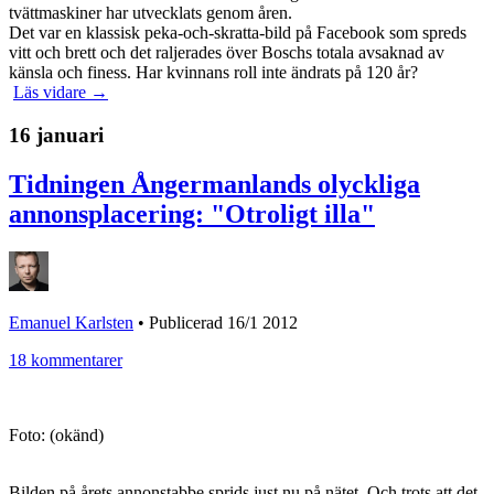
tvättmaskiner har utvecklats genom åren.
Det var en klassisk peka-och-skratta-bild på Facebook som spreds
vitt och brett och det raljerades över Boschs totala avsaknad av
känsla och finess. Har kvinnans roll inte ändrats på 120 år?
Läs vidare →
16 januari
Tidningen Ångermanlands olyckliga
annonsplacering: "Otroligt illa"
Emanuel Karlsten
•
Publicerad 16/1 2012
18 kommentarer
Foto: (okänd)
Bilden på årets annonstabbe sprids just nu på nätet. Och trots att det