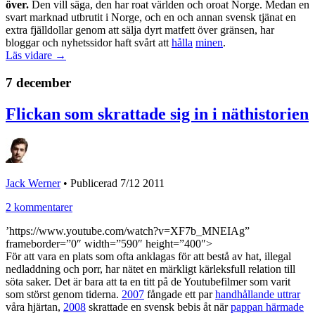
över.
Den vill säga, den har roat världen och oroat Norge. Medan en
svart marknad utbrutit i Norge, och en och annan svensk tjänat en
extra fjälldollar genom att sälja dyrt matfett över gränsen, har
bloggar och nyhetssidor haft svårt att
hålla
minen
.
Läs vidare →
7 december
Flickan som skrattade sig in i näthistorien
Jack Werner
•
Publicerad 7/12 2011
2 kommentarer
’https://www.youtube.com/watch?v=XF7b_MNEIAg”
frameborder=”0″ width=”590″ height=”400″>
För att vara en plats som ofta anklagas för att bestå av hat, illegal
nedladdning och porr, har nätet en märkligt kärleksfull relation till
söta saker. Det är bara att ta en titt på de Youtubefilmer som varit
som störst genom tiderna.
2007
fångade ett par
handhållande uttrar
våra hjärtan,
2008
skrattade en svensk bebis åt när
pappan härmade