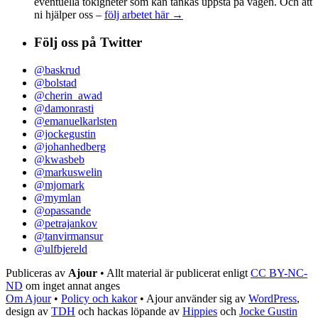
eventuella tokigheter som kan tänkas uppstå på vägen. Och att
ni hjälper oss –
följ arbetet här →
Följ oss på Twitter
@baskrud
@bolstad
@cherin_awad
@damonrasti
@emanuelkarlsten
@jockegustin
@johanhedberg
@kwasbeb
@markuswelin
@mjomark
@mymlan
@opassande
@petrajankov
@tanvirmansur
@ulfbjereld
Publiceras av
Ajour
• Allt material är publicerat enligt
CC BY-NC-
ND
om inget annat anges
Om Ajour
•
Policy och kakor
•
Ajour använder sig av
WordPress
,
design av
TDH
och hackas löpande av
Hippies
och
Jocke Gustin