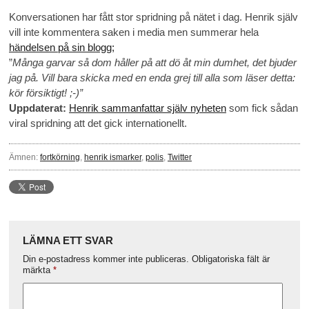
Konversationen har fått stor spridning på nätet i dag. Henrik själv
vill inte kommentera saken i media men summerar hela
händelsen på sin blogg;
”
Många garvar så dom håller på att dö åt min dumhet, det bjuder
jag på. Vill bara skicka med en enda grej till alla som läser detta:
kör försiktigt! ;-)”
Uppdaterat:
Henrik sammanfattar själv nyheten
som fick sådan
viral spridning att det gick internationellt.
Ämnen:
fortkörning
,
henrik ismarker
,
polis
,
Twitter
LÄMNA ETT SVAR
Din e-postadress kommer inte publiceras.
Obligatoriska fält är
märkta
*