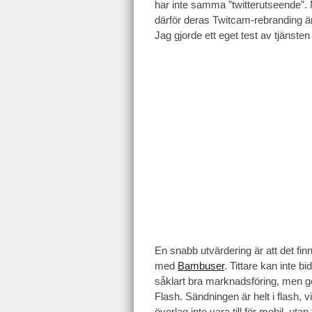
har inte samma ”twitterutseende”. 
därför deras Twitcam-rebranding ä
Jag gjorde ett eget test av tjänste
En snabb utvärdering är att det fin
med
Bambuser
. Tittare kan inte b
såklart bra marknadsföring, men gör
Flash. Sändningen är helt i flash, vi
överlag inte vara till för mobil, uta