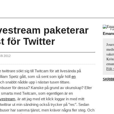
vestream paketerar
Fo
Emanu
t för Twitter
Journ
medie
saker
8/9 2012
Krön
eman
Följ
ttrare sökt sig till Twitcam för att livesända på
illiam Spetz gått, som så sent som igår höll
en
SKRIB
 och snabbt nådde upp i nästan tusen tittare.
ambuser för dessa? Kanske på grund av okunskap? Eller
Det smarta med Twitcam, som egentligen är en
ivestream
, är att jag med ett klick loggar in med mitt
 twittrar ut min sändning också trycker på ”rec”. Sedan
ambuser har samma tjänst, men kräver några fler steg. Och