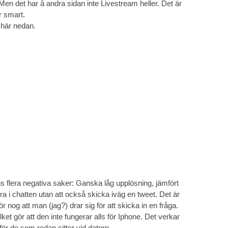
Men det har å andra sidan inte Livestream heller. Det är
r smart.
n här nedan.
ns flera negativa saker: Ganska låg upplösning, jämfört
idra i chatten utan att också skicka iväg en tweet. Det är
 nog att man (jag?) drar sig för att skicka in en fråga.
lket gör att den inte fungerar alls för Iphone. Det verkar
n för de som redan sitter vid datorn.