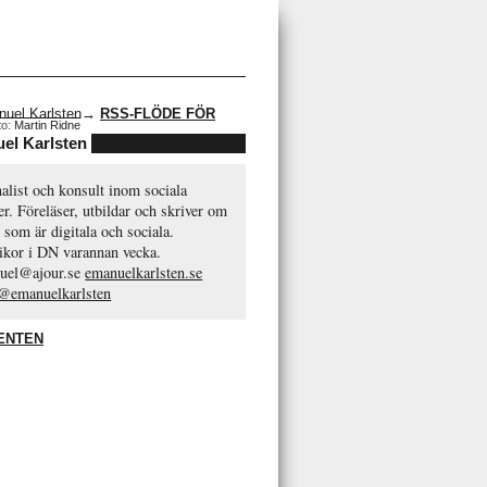
→
RSS-FLÖDE FÖR
to:
Martin Ridne
el Karlsten
alist och konsult inom sociala
r. Föreläser, utbildar och skriver om
 som är digitala och sociala.
ikor i DN varannan vecka.
uel@ajour.se
emanuelkarlsten.se
 @emanuelkarlsten
ENTEN