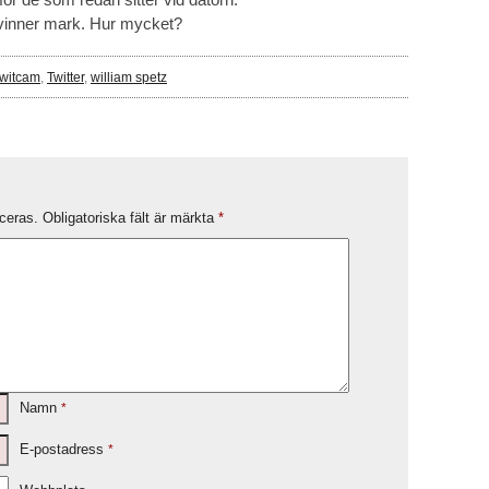
 vinner mark. Hur mycket?
twitcam
,
Twitter
,
william spetz
ceras.
Obligatoriska fält är märkta
*
Namn
*
E-postadress
*