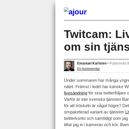
Twitcam: Li
om sin tjäns
Emanuel Karlsten
•
Publicerad 
En kommentar
Under sommaren har många yngre twi
nätet. Främst i ledet har kanske W
livesändning
för sina twitterföljare
Varför är inte svenska tjänsten B
för att tröskeln är något högre? 
ompaketerad variant av tjänsten
L
twitterkonto och samtidigt som jag
tittar jag in i kameran och kör. B