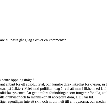
re till nästa gång jag skriver en kommentar.
n bättre öppningsfråga?
ant enbart för ett absolut fåtal, och kanske direkt skadlig för övriga, så 
yssna på åsikter? Felet med politiker idag är väl att man i likhet med Ulf 
litiska systemet. Att genomföra förändringar som fungerar för alla, att 
lla orättvisor och få människor att acceptera dom, DET tar tid.
 egentligen inte ett skit, och ni blir helt till er i byxorna, och medan ni s