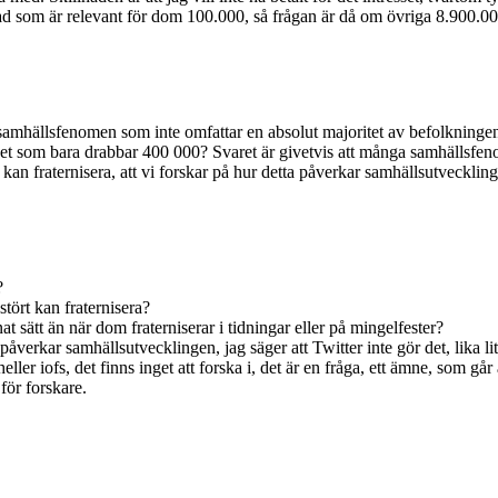
ad som är relevant för dom 100.000, så frågan är då om övriga 8.900.0
 samhällsfenomen som inte omfattar en absolut majoritet av befolkningen
et som bara drabbar 400 000? Svaret är givetvis att många samhällsfeno
rt kan fraternisera, att vi forskar på hur detta påverkar samhällsutveckli
?
tört kan fraternisera?
 sätt än när dom fraterniserar i tidningar eller på mingelfester?
 påverkar samhällsutvecklingen, jag säger att Twitter inte gör det, lika
eller iofs, det finns inget att forska i, det är en fråga, ett ämne, som gå
 för forskare.