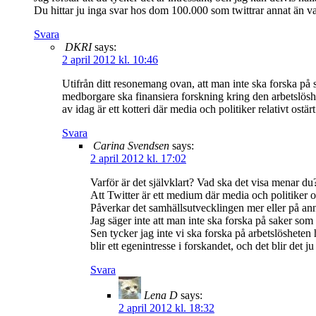
Du hittar ju inga svar hos dom 100.000 som twittrar annat än v
Svara
DKRI
says:
2 april 2012 kl. 10:46
Utifrån ditt resonemang ovan, att man inte ska forska på
medborgare ska finansiera forskning kring den arbetslösh
av idag är ett kotteri där media och politiker relativt ostä
Svara
Carina Svendsen
says:
2 april 2012 kl. 17:02
Varför är det självklart? Vad ska det visa menar du
Att Twitter är ett medium där media och politiker os
Påverkar det samhällsutvecklingen mer eller på annat
Jag säger inte att man inte ska forska på saker som
Sen tycker jag inte vi ska forska på arbetslösheten h
blir ett egenintresse i forskandet, och det blir det ju
Svara
Lena D
says:
2 april 2012 kl. 18:32