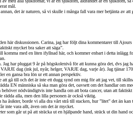
 bli av med alla sjukdomar, vi är en sjukdom, åldrandet är en sjukdom, så e
erat mål.
nan, det är naturen, så vi skulle i många fall vara mer betjänta av att g
den här diskussionen. Carina, jag har följt dina kommentarer till Ajours s
faktiskt mycket bra saker att säga”.
ll komma med en liten ifyllnad här, och kommer enbart i detta inlägg fo
gan.
 Jag har pluggat 9 år på högskolenivå för att kunna göra det, dvs jag har
r VARJE dag (ink jul, nyår, helger, VARJE dag, varje år). Jag tjänar 17
ller en gansa bra lön ur ett annan perspektiv.
e att gå till och det är inte ett dugg synd om mig för att jag vet, till skil
rädda EN människa så ska man göra det, oavsett om det handlar om medi
behöver nödvändigtvis inte handla om att bota cancer, utan att faktiskt få 
 rädda alla, men den lilla personen är också viktig.
ch ha åsikter, borde vi alla dra vårt strå till stacken, hur ”litet” det än 
får inte vara allt, även om det är mycket.
ter som går ut på att sträcka ut en hjälpande hand, sträck ut din hand 