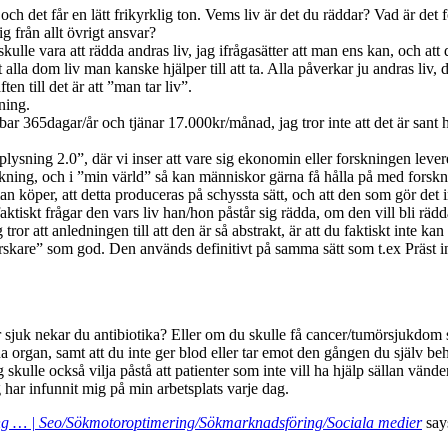
, och det får en lätt frikyrklig ton. Vems liv är det du räddar? Vad är de
ig från allt övrigt ansvar?
kulle vara att rädda andras liv, jag ifrågasätter att man ens kan, och a
lla dom liv man kanske hjälper till att ta. Alla påverkar ju andras liv, d
n till det är att ”man tar liv”.
ning.
bbar 365dagar/år och tjänar 17.000kr/månad, jag tror inte att det är sant 
pplysning 2.0”, där vi inser att vare sig ekonomin eller forskningen lever
orskning, och i ”min värld” så kan människor gärna få hålla på med forsk
köper, att detta produceras på schyssta sätt, och att den som gör det int
aktiskt frågar den vars liv han/hon påstår sig rädda, om den vill bli rädd
r att anledningen till att den är så abstrakt, är att du faktiskt inte kan 
orskare” som god. Den används definitivt på samma sätt som t.ex Präst i
ir sjuk nekar du antibiotika? Eller om du skulle få cancer/tumörsjukdom 
na organ, samt att du inte ger blod eller tar emot den gången du själv beh
kulle också vilja påstå att patienter som inte vill ha hjälp sällan vänder
 har infunnit mig på min arbetsplats varje dag.
ring … | Seo/Sökmotoroptimering/Sökmarknadsföring/Sociala medier
say