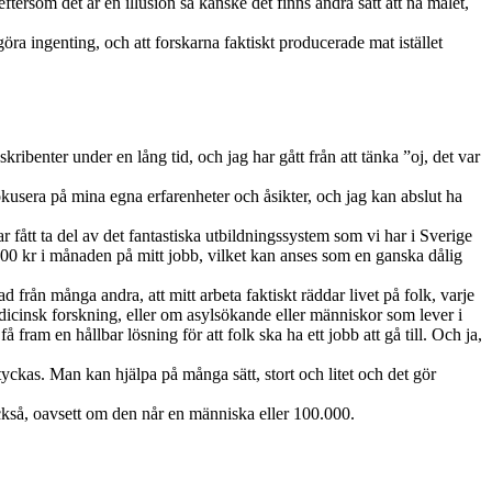
ftersom det är en illusion så kanske det finns andra sätt att nå målet,
öra ingenting, och att forskarna faktiskt producerade mat istället
kribenter under en lång tid, och jag har gått från att tänka ”oj, det var
kusera på mina egna erfarenheter och åsikter, och jag kan abslut ha
 fått ta del av det fantastiska utbildningssystem som vi har i Sverige
000 kr i månaden på mitt jobb, vilket kan anses som en ganska dålig
lnad från många andra, att mitt arbeta faktiskt räddar livet på folk, varje
cinsk forskning, eller om asylsökande eller människor som lever i
fram en hållbar lösning för att folk ska ha ett jobb att gå till. Och ja,
kan tyckas. Man kan hjälpa på många sätt, stort och litet och det gör
också, oavsett om den når en människa eller 100.000.