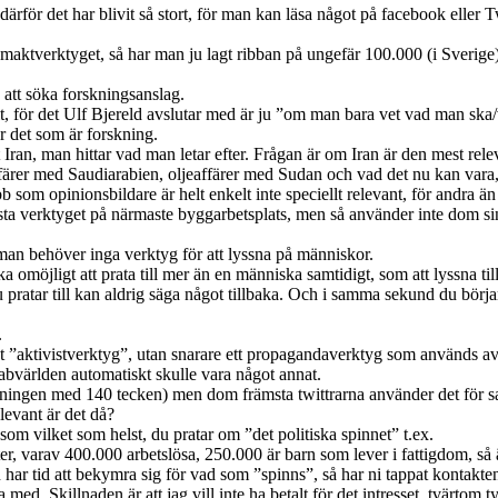
därför det har blivit så stort, för man kan läsa något på facebook eller Tw
ka maktverktyget, så har man ju lagt ribban på ungefär 100.000 (i Sverig
e att söka forskningsanslag.
, för det Ulf Bjereld avslutar med är ju ”om man bara vet vad man ska/vi
är det som är forskning.
let Iran, man hittar vad man letar efter. Frågan är om Iran är den mest rel
färer med Saudiarabien, oljeaffärer med Sudan och vad det nu kan vara, e
 som opinionsbildare är helt enkelt inte speciellt relevant, för andra ä
ämsta verktyget på närmaste byggarbetsplats, men så använder inte dom si
an behöver inga verktyg för att lyssna på människor.
ka omöjligt att prata till mer än en människa samtidigt, som att lyssna til
pratar till kan aldrig säga något tillbaka. Och i samma sekund du börjar
.
ot ”aktivistverktyg”, utan snarare ett propagandaverktyg som används av 
 arabvärlden automatiskt skulle vara något annat.
gränsningen med 140 tecken) men dom främsta twittrarna använder det f
levant är det då?
 som vilket som helst, du pratar om ”det politiska spinnet” t.ex.
r, varav 400.000 arbetslösa, 250.000 är barn som lever i fattigdom, så ä
 har tid att bekymra sig för vad som ”spinns”, så har ni tappat kontakt
la med. Skillnaden är att jag vill inte ha betalt för det intresset, tvärtom