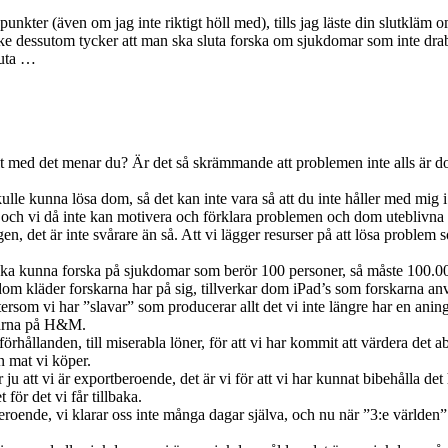
punkter (även om jag inte riktigt höll med), tills jag läste din slutkläm 
ske dessutom tycker att man ska sluta forska om sjukdomar som inte drabb
luta …
lt med det menar du? Är det så skrämmande att problemen inte alls är dom
lle kunna lösa dom, så det kan inte vara så att du inte håller med mig i s
r, och vi då inte kan motivera och förklara problemen och dom uteblivna 
en, det är inte svårare än så. Att vi lägger resurser på att lösa proble
r ska kunna forska på sjukdomar som berör 100 personer, så måste 100.0
r dom kläder forskarna har på sig, tillverkar dom iPad’s som forskarna an
ftersom vi har ”slavar” som producerar allt det vi inte längre har en ani
garna på H&M.
hållanden, till miserabla löner, för att vi har kommit att värdera det abso
en mat vi köper.
r ju att vi är exportberoende, det är vi för att vi har kunnat bibehålla de
 för det vi får tillbaka.
tberoende, vi klarar oss inte många dagar själva, och nu när ”3:e världe