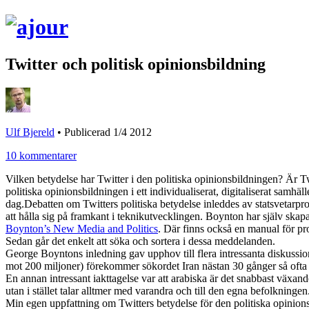
Twitter och politisk opinionsbildning
Ulf Bjereld
•
Publicerad 1/4 2012
10 kommentarer
Vilken betydelse har Twitter i den politiska opinionsbildningen? Är Twit
politiska opinionsbildningen i ett individualiserat, digitaliserat sam
dag.
Debatten om Twitters politiska betydelse inleddes av statsvetarpr
att hålla sig på framkant i teknikutvecklingen. Boynton har själv skap
Boynton’s New Media and Politics
. Där finns också en manual för 
Sedan går det enkelt att söka och sortera i dessa meddelanden.
George Boyntons inledning gav upphov till flera intressanta diskussione
mot 200 miljoner) förekommer sökordet Iran nästan 30 gånger så ofta
En annan intressant iakttagelse var att arabiska är det snabbast växande
utan i stället talar alltmer med varandra och till den egna befolkningen
Min egen uppfattning om Twitters betydelse för den politiska opinionsb