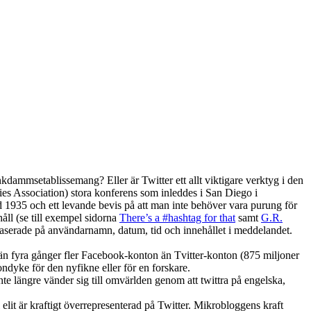
ankdammsetablissemang? Eller är Twitter ett allt viktigare verktyg i den
dies Association) stora konferens som inleddes i San Diego i
 1935 och ett levande bevis på att man inte behöver vara purung för
åll (se till exempel sidorna
There’s a #hashtag for that
samt
G.R.
aserade på användarnamn, datum, tid och innehållet i meddelandet.
er än fyra gånger fler Facebook-konton än Tvitter-konton (875 miljoner
yke för den nyfikne eller för en forskare.
inte längre vänder sig till omvärlden genom att twittra på engelska,
elit är kraftigt överrepresenterad på Twitter. Mikrobloggens kraft