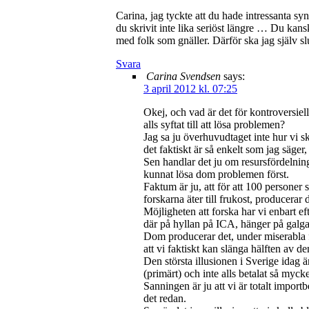
Carina, jag tyckte att du hade intressanta syn
du skrivit inte lika seriöst längre … Du kan
med folk som gnäller. Därför ska jag själv s
Svara
Carina Svendsen
says:
3 april 2012 kl. 07:25
Okej, och vad är det för kontroversiel
alls syftat till att lösa problemen?
Jag sa ju överhuvudtaget inte hur vi sku
det faktiskt är så enkelt som jag säge
Sen handlar det ju om resursfördelning
kunnat lösa dom problemen först.
Faktum är ju, att för att 100 persone
forskarna äter till frukost, producera
Möjligheten att forska har vi enbart e
där på hyllan på ICA, hänger på gal
Dom producerar det, under miserabla för
att vi faktiskt kan slänga hälften av d
Den största illusionen i Sverige idag ä
(primärt) och inte alls betalat så mycket
Sanningen är ju att vi är totalt impor
det redan.