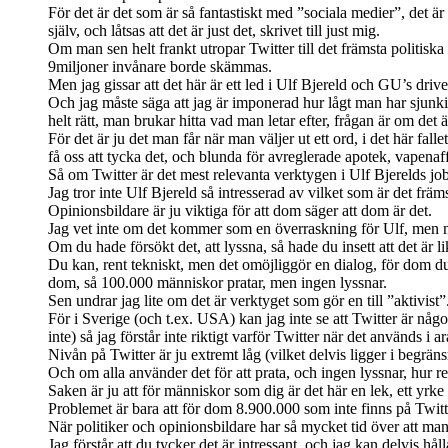
För det är det som är så fantastiskt med ”sociala medier”, det är 
själv, och låtsas att det är just det, skrivet till just mig.
Om man sen helt frankt utropar Twitter till det främsta politis
9miljoner invånare borde skämmas.
Men jag gissar att det här är ett led i Ulf Bjereld och GU’s driv
Och jag måste säga att jag är imponerad hur lågt man har sjunkit
helt rätt, man brukar hitta vad man letar efter, frågan är om det 
För det är ju det man får när man väljer ut ett ord, i det här fal
få oss att tycka det, och blunda för avreglerade apotek, vapenaf
Så om Twitter är det mest relevanta verktygen i Ulf Bjerelds jobb
Jag tror inte Ulf Bjereld så intresserad av vilket som är det fr
Opinionsbildare är ju viktiga för att dom säger att dom är det.
Jag vet inte om det kommer som en överraskning för Ulf, men m
Om du hade försökt det, att lyssna, så hade du insett att det är li
Du kan, rent tekniskt, men det omöjliggör en dialog, för dom du 
dom, så 100.000 människor pratar, men ingen lyssnar.
Sen undrar jag lite om det är verktyget som gör en till ”aktivist”
För i Sverige (och t.ex. USA) kan jag inte se att Twitter är någ
inte) så jag förstår inte riktigt varför Twitter när det används i
Nivån på Twitter är ju extremt låg (vilket delvis ligger i be
Och om alla använder det för att prata, och ingen lyssnar, hur re
Saken är ju att för människor som dig är det här en lek, ett yrke
Problemet är bara att för dom 8.900.000 som inte finns på Twitte
När politiker och opinionsbildare har så mycket tid över att man
Jag förstår att du tycker det är intressant, och jag kan delvis hål