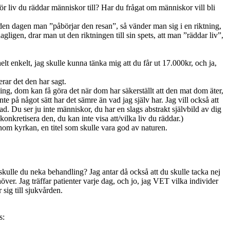
t för liv du räddar människor till? Har du frågat om människor vill bli
tt den dagen man ”påbörjar den resan”, så vänder man sig i en riktning,
agligen, drar man ut den riktningen till sin spets, att man ”räddar liv”,
helt enkelt, jag skulle kunna tänka mig att du får ut 17.000kr, och ja,
erar det den har sagt.
ning, dom kan få göra det när dom har säkerställt att den mat dom äter,
e på något sätt har det sämre än vad jag själv har. Jag vill också att
ad. Du ser ju inte människor, du har en slags abstrakt självbild av dig
konkretisera den, du kan inte visa att/vilka liv du räddar.)
nom kyrkan, en titel som skulle vara god av naturen.
skulle du neka behandling? Jag antar då också att du skulle tacka nej
över. Jag träffar patienter varje dag, och jo, jag VET vilka individer
 sig till sjukvården.
s: