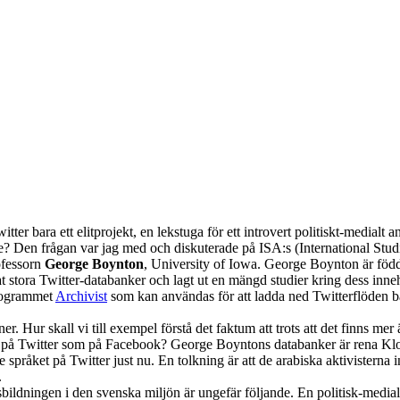
ter bara ett elitprojekt, en lekstuga för ett introvert politiskt-medialt 
hälle? Den frågan var jag med och diskuterade på ISA:s (International Stu
ofessorn
George Boynton
, University of Iowa. George Boynton är född
at stora Twitter-databanker och lagt ut en mängd studier kring dess inneh
programmet
Archivist
som kan användas för att ladda ned Twitterflöden b
r. Hur skall vi till exempel förstå det faktum att trots att det finns m
 på Twitter som på Facebook? George Boyntons databanker är rena Klond
 språket på Twitter just nu. En tolkning är att de arabiska aktivisterna 
.
ildningen i den svenska miljön är ungefär följande. En politisk-medial 