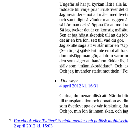
Ungefär så har ju kyrkan låtit i alla år
räddade till varje pris? Friskriver det d
Jag invänder emot att målet med livet s
och samtidigt så vänder man ryggen åt a
så bör man också öppna för att motkrafte
Så jag tycker det är en konstig målsätt
Sen är jag högst skeptisk till att du jo
det är en bra lön, sett till vad du gör.
Jag skulle säga att vi står inför en ”U
(Sen är jag självklart inte emot all f
dom utsläpp man gör, att dom varor man 
den som säger att han/hon räddar liv, f
själv som ”människoräddare”. Och jag tro
Och jag invänder starkt mot titeln ”F
Doc
says:
4 april 2012 kl. 16:31
Carina, du menar alltså att: När du bl
till transplantation och donation av di
som överlevt pga av vår forskning. Jag s
Och jo, min lön är innan skatt, och jag
Facebook eller Twitter? Sociala medier och politisk mobilise
2 april 2012 kl. 15:03