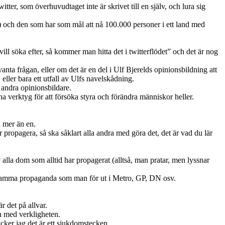
itter, som överhuvudtaget inte är skrivet till en själv, och lura sig
e) och den som har som mål att nå 100.000 personer i ett land med
ll söka efter, så kommer man hitta det i twitterflödet” och det är nog
evanta frågan, eller om det är en del i Ulf Bjerelds opinionsbildning att
ller bara ett utfall av Ulfs navelskådning.
n andra opinionsbildare.
na verktyg för att försöka styra och förändra människor heller.
l mer än en.
 propagera, så ska såklart alla andra med göra det, det är vad du lär
alla dom som alltid har propagerat (alltså, man pratar, men lyssnar
ör samma propaganda som man för ut i Metro, GP, DN osv.
r det på allvar.
en med verkligheten.
 tycker jag det är ett sjukdomstecken.