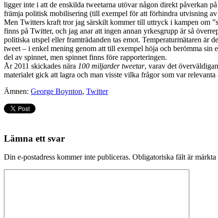
ligger inte i att de enskilda tweetarna utövar någon direkt påverkan 
främja politisk mobilisering (till exempel för att förhindra utvisning av
Men Twitters kraft tror jag särskilt kommer till uttryck i kampen om ”sp
finns på Twitter, och jag anar att ingen annan yrkesgrupp är så överrep
politiska utspel eller framträdanden tas emot. Temperaturmätaren är del
tweet – i enkel mening genom att till exempel höja och berömma sin ege
del av spinnet, men spinnet finns före rapporteringen.
År 2011 skickades nära
100 miljarder tweetar
, varav det överväldigan
materialet gick att lagra och man visste vilka frågor som var relevanta 
Ämnen:
George Boynton
,
Twitter
Lämna ett svar
Din e-postadress kommer inte publiceras.
Obligatoriska fält är märkta