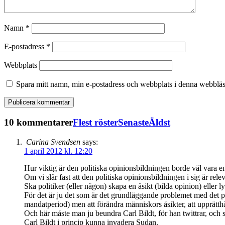
Namn
*
E-postadress
*
Webbplats
Spara mitt namn, min e-postadress och webbplats i denna webbläsa
10 kommentarer
Flest röster
Senaste
Äldst
Carina Svendsen
says:
1 april 2012 kl. 12:20
Hur viktig är den politiska opinionsbildningen borde väl vara e
Om vi slår fast att den politiska opinionsbildningen i sig är relev
Ska politiker (eller någon) skapa en åsikt (bilda opinion) eller l
För det är ju det som är det grundläggande problemet med det po
mandatperiod) men att förändra människors åsikter, att upprätthå
Och här måste man ju beundra Carl Bildt, för han twittrar, och säger
Carl Bildt i princip kunna invadera Sudan.