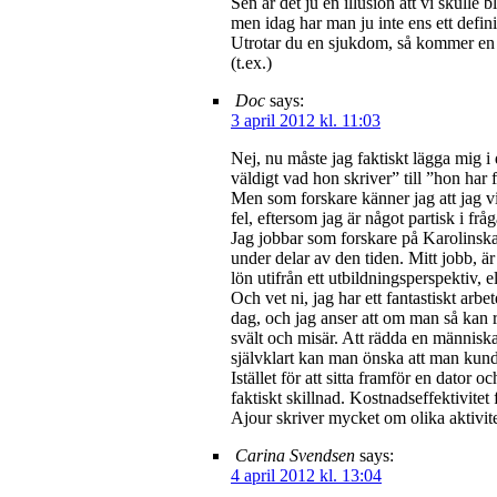
Sen är det ju en illusion att vi skulle
men idag har man ju inte ens ett defini
Utrotar du en sjukdom, så kommer en an
(t.ex.)
Doc
says:
3 april 2012 kl. 11:03
Nej, nu måste jag faktiskt lägga mig i 
väldigt vad hon skriver” till ”hon har 
Men som forskare känner jag att jag vi
fel, eftersom jag är något partisk i frå
Jag jobbar som forskare på Karolinska.
under delar av den tiden. Mitt jobb, ä
lön utifrån ett utbildningsperspektiv, e
Och vet ni, jag har ett fantastiskt arbet
dag, och jag anser att om man så kan 
svält och misär. Att rädda en människa 
självklart kan man önska att man kunde
Istället för att sitta framför en dator o
faktiskt skillnad. Kostnadseffektivitet 
Ajour skriver mycket om olika aktivite
Carina Svendsen
says:
4 april 2012 kl. 13:04