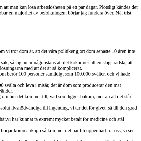
om att man kan lösa arbetslösheten på ett par dagar. Plötsligt kändes det
ar en majoritet av befolkningen, börjar jag fundera över. Nä, trist
 vi tror dom är, att det våra politiker gjort dom senaste 10 åren inte
ak, så jag antar någonstans att det kokar ner till en slags rädsla, att
lösningarna med att det är så komplicerat.
m som berör 100 personer samtidigt som 100.000 svälter, och vi hade
00 svälta och leva i misär, det är dom som producerar den mat
vänder.
ng om hur det kommer till, vad som ligger bakom, mer än att det står
lut livsnödvändiga till ingenting, vi tar det för givet, så till den grad
t här,vi har kunnat ta extremt mycket betalt för medicine och stål
n” börjar komma ikapp så kommer det här bli uppenbart för oss, vi ser