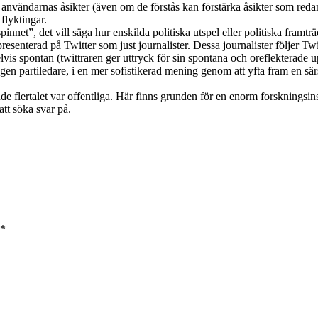
på användarnas åsikter (även om de förstås kan förstärka åsikter som re
 flyktingar.
innet”, det vill säga hur enskilda politiska utspel eller politiska framt
resenterad på Twitter som just journalister. Dessa journalister följer Twi
vis spontan (twittraren ger uttryck för sin spontana och oreflekterade u
n partiledare, i en mer sofistikerad mening genom att yfta fram en särski
de flertalet var offentliga. Här finns grunden för en enorm forskningsin
att söka svar på.
*