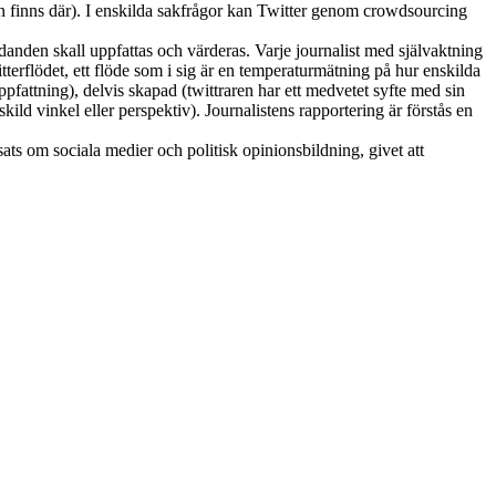
dan finns där). I enskilda sakfrågor kan Twitter genom crowdsourcing
rädanden skall uppfattas och värderas. Varje journalist med självaktning
tterflödet, ett flöde som i sig är en temperaturmätning på hur enskilda
ppfattning), delvis skapad (twittraren har ett medvetet syfte med sin
ld vinkel eller perspektiv). Journalistens rapportering är förstås en
sats om sociala medier och politisk opinionsbildning, givet att