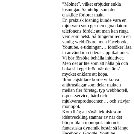
”Molnet”, vilket erbjuder enkla
lösningar. Samtidigt som den
enskilde förlorar makt.
En praktisk lösning kunde vara en
mjukvara som ger den egna datorn
telefonens fördel; att man kan ringa
vem som helst. Så fungerar redan en
vanlig webbläsare, men Facebook,
Youtube, e-tidningar,… försöker låsa
in användarna i deras applikationer.
Vi bör försöka behålla initiativet.
Men det är lite som att hålla på och
baka sitt eget bröd när det är så
mycket enklare att köpa.
Ifrån lagstiftare borde vi kräva
antitrustlagar som delar makten
mellan fler företag, typ webbhotell,
e-post-service, hård och
mjukvaruproducenter,… och stävjar
monopol.
Kom ihåg att såväl teknisk som
idéutveckling stannar av när det
börjar likna monopol. Internets
fantastiska dynamik består så länge
Facebook, Google, Youtube,