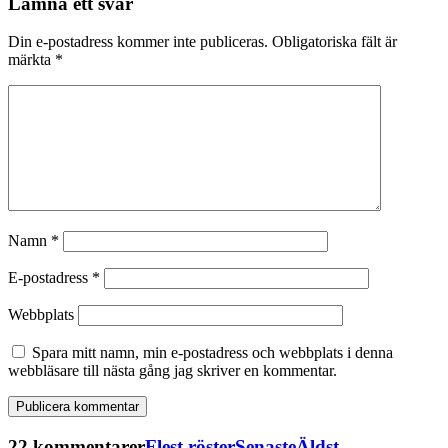
Lämna ett svar
Din e-postadress kommer inte publiceras.
Obligatoriska fält är
märkta
*
Namn
*
E-postadress
*
Webbplats
Spara mitt namn, min e-postadress och webbplats i denna
webbläsare till nästa gång jag skriver en kommentar.
22 kommentarer
Flest röster
Senaste
Äldst