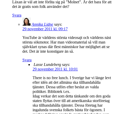
Läxan är väl att inte förlita sig på ”Molnet”. Är det bara för att
det är gratis som folk använder det?
Svara
Annika Lidne
says:
29 november 2011 kl. 09:17
YouTube är världens största videosajt och världens näst
största sökmotor. Har man videomaterial så vill man
självklart synas där flest människor har möjlighet att se
det. Det är inte konstigare än så.
Svara
Lasse Lundeberg
says:
29 november 2011 kl. 10:01
There is no free lunch. I Sverige har vi länge levt
efter idén att det allmäna ska tillhandahålla
tjänster. Dessa utförs efter beslut av valda
politiker. Bibliotek t.ex.
Idag verkar det som detta tänkande om den goda
staten flyttas över till att amerikanska storföretag
ska tillhandahålla tjänster. Dessa företag har
ingalunda svenska folkets bästa för ögonen. I