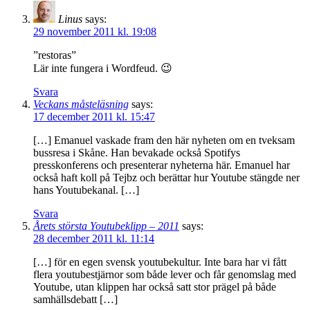
Linus
says:
29 november 2011 kl. 19:08
”restoras”
Lär inte fungera i Wordfeud. 😉
Svara
Veckans måsteläsning
says:
17 december 2011 kl. 15:47
[…] Emanuel vaskade fram den här nyheten om en tveksam
bussresa i Skåne. Han bevakade också Spotifys
presskonferens och presenterar nyheterna här. Emanuel har
också haft koll på Tejbz och berättar hur Youtube stängde ner
hans Youtubekanal. […]
Svara
Årets största Youtubeklipp – 2011
says:
28 december 2011 kl. 11:14
[…] för en egen svensk youtubekultur. Inte bara har vi fått
flera youtubestjärnor som både lever och får genomslag med
Youtube, utan klippen har också satt stor prägel på både
samhällsdebatt […]