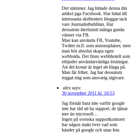
Det stämmer. Jag hittade denna din
artikel pga Facebook. Har hittat till
intressanta skribenters bloggar tack
vare Journalistbubblan. Har
dessutom återfunnit många gamla
vänner via FB.
Man kan använda FB, Youtube,
Twitter m.fl. som annonsplatser, men
man bör absolut skapa egen
webbsida. Det finns webbhotell som
erbjuder användarvänliga lösningar.
Att det kostar är inget att klaga på.
Man får frihet. Jag har dessutom
reggat mig som ansvarig utgivare.
alex
says:
30 november 2011 kl. 16:53
Jag förstår bara inte varför google
inte har råd att ha support, de tjänar
mer än microsoft…
Ingen på svenska supportkontoret
har någon makt över vad som
händer på google och utan feta