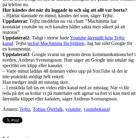
på telefon nu.
Hur kändes det när du loggade in och såg att allt var borta?
– Hjärtat stannade en minut, kändes det som, säger Tejbz.
Uppdaterat
: Tejbz meddelar nu via chatt: ”Machinima har
kontaktat youtube nu och kanalen håller sakta men säkert på att
restoras”
Uppdaterat2
: Tidigt i morse hade
Youtube återställt hela Tejbz
kanal
. Tejbz
tackar Machinima för hjälpen
. Jag har sökt Google för
en kommentar.
Uppdaterat3
: Google svarar nu genom deras kommunikationschef i
norden, Andreas Svenungsson. Han säger att Google inte uttalar sig
specifikt om klipp eller kanaler.
– Varje minut laddas 48 timmars video upp på YouTube så det är
inte praktiskt möjligt helt enkelt.
Han medger ändå att misstag sker.
– I enskilda fall tas en video eller kanal ned av misstag. När vi får
reda på det sa kollar vi på materialet och agerar sa fort vi kan med att
återställa klippet eller kanalen, säger Andreas Svenungsson.
Ämnen:
Tejbz
,
Tobias Öjerfalk
,
youtube
,
youtubekanal