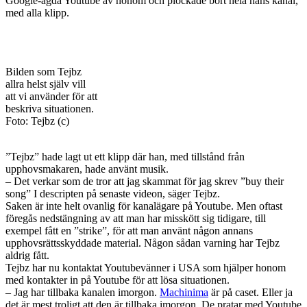
Google-ägda Youtube av honom och plockade bort hela hans kanal,
med alla klipp.
Bilden som Tejbz
allra helst själv vill
att vi använder för att
beskriva situationen.
Foto: Tejbz (c)
”Tejbz” hade lagt ut ett klipp där han, med tillstånd från
upphovsmakaren, hade använt musik.
– Det verkar som de tror att jag skammat för jag skrev ”buy their
song” I descripten på senaste videon, säger Tejbz.
Saken är inte helt ovanlig för kanalägare på Youtube. Men oftast
föregås nedstängning av att man har misskött sig tidigare, till
exempel fått en ”strike”, för att man använt någon annans
upphovsrättsskyddade material. Någon sådan varning har Tejbz
aldrig fått.
Tejbz har nu kontaktat Youtubevänner i USA som hjälper honom
med kontakter in på Youtube för att lösa situationen.
– Jag har tillbaka kanalen imorgon.
Machinima
är på caset. Eller ja
det är mest troligt att den är tillbaka imorgon. De pratar med Youtube