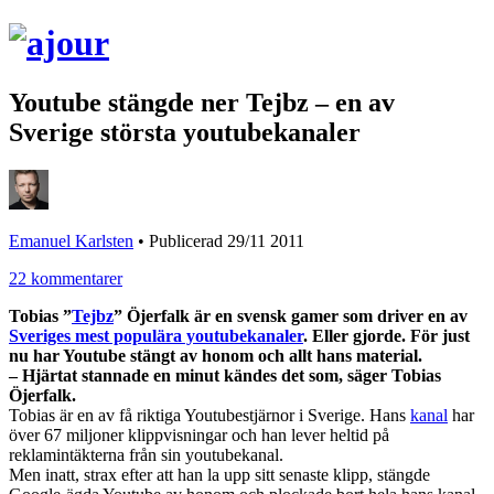
Youtube stängde ner Tejbz – en av
Sverige största youtubekanaler
Emanuel Karlsten
•
Publicerad 29/11 2011
22 kommentarer
Tobias ”
Tejbz
” Öjerfalk är en svensk gamer som driver en av
Sveriges mest populära youtubekanaler
. Eller gjorde. För just
nu har Youtube stängt av honom och allt hans material.
– Hjärtat stannade en minut kändes det som, säger Tobias
Öjerfalk.
Tobias är en av få riktiga Youtubestjärnor i Sverige. Hans
kanal
har
över 67 miljoner klippvisningar och han lever heltid på
reklamintäkterna från sin youtubekanal.
Men inatt, strax efter att han la upp sitt senaste klipp, stängde