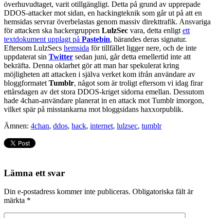
överhuvudtaget, varit otillgängligt. Detta på grund av upprepade
DDOS-attacker mot sidan, en hackingteknik som går ut på att en
hemsidas servrar överbelastas genom massiv direkttrafik. Ansvariga
för attacken ska hackergruppen
LulzSec
vara, detta enligt
ett
textdokument upplagt på
Pastebin
, bärandes deras signatur.
Eftersom LulzSecs
hemsida
för tillfället ligger nere, och de inte
uppdaterat sin
Twitter
sedan juni, går detta emellertid inte att
bekräfta. Denna oklarhet gör att man har spekulerat kring
möjligheten att attacken i själva verket kom ifrån användare av
bloggformatet
Tumblr
, något som är troligt eftersom vi idag firar
ettårsdagen av det stora DDOS-kriget sidorna emellan. Dessutom
hade 4chan-användare planerat in en attack mot Tumblr imorgon,
vilket spär på misstankarna mot bloggsidans haxxorpublik.
Ämnen:
4chan
,
ddos
,
hack
,
internet
,
lulzsec
,
tumblr
Lämna ett svar
Din e-postadress kommer inte publiceras.
Obligatoriska fält är
märkta
*