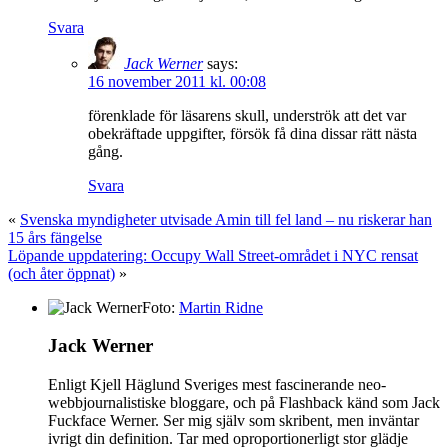
Svara
Jack Werner
says:
16 november 2011 kl. 00:08
förenklade för läsarens skull, underströk att det var
obekräftade uppgifter, försök få dina dissar rätt nästa
gång.
Svara
«
Svenska myndigheter utvisade Amin till fel land – nu riskerar han
15 års fängelse
Löpande uppdatering: Occupy Wall Street-området i NYC rensat
(och åter öppnat)
»
Foto:
Martin Ridne
Jack Werner
Enligt Kjell Häglund Sveriges mest fascinerande neo-
webbjournalistiske bloggare, och på Flashback känd som Jack
Fuckface Werner. Ser mig själv som skribent, men inväntar
ivrigt din definition. Tar med oproportionerligt stor glädje