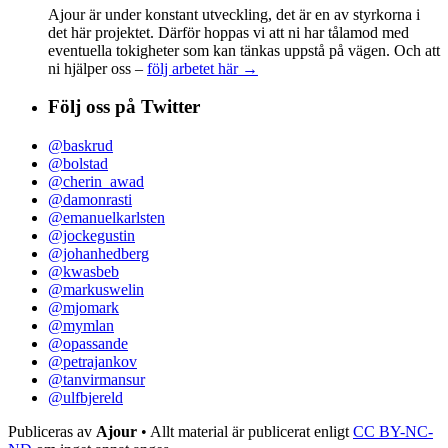
Ajour är under konstant utveckling, det är en av styrkorna i
det här projektet. Därför hoppas vi att ni har tålamod med
eventuella tokigheter som kan tänkas uppstå på vägen. Och att
ni hjälper oss –
följ arbetet här →
Följ oss på Twitter
@baskrud
@bolstad
@cherin_awad
@damonrasti
@emanuelkarlsten
@jockegustin
@johanhedberg
@kwasbeb
@markuswelin
@mjomark
@mymlan
@opassande
@petrajankov
@tanvirmansur
@ulfbjereld
Publiceras av
Ajour
• Allt material är publicerat enligt
CC BY-NC-