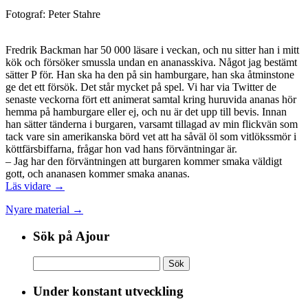
Fotograf: Peter Stahre
Fredrik Backman har 50 000 läsare i veckan, och nu sitter han i mitt
kök och försöker smussla undan en ananasskiva. Något jag bestämt
sätter P för. Han ska ha den på sin hamburgare, han ska åtminstone
ge det ett försök. Det står mycket på spel. Vi har via Twitter de
senaste veckorna fört ett animerat samtal kring huruvida ananas hör
hemma på hamburgare eller ej, och nu är det upp till bevis. Innan
han sätter tänderna i burgaren, varsamt tillagad av min flickvän som
tack vare sin amerikanska börd vet att ha såväl öl som vitlökssmör i
köttfärsbiffarna, frågar hon vad hans förväntningar är.
– Jag har den förväntningen att burgaren kommer smaka väldigt
gott, och ananasen kommer smaka ananas.
Läs vidare →
Nyare material →
Sök på Ajour
Sök
efter:
Under konstant utveckling