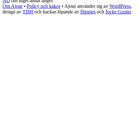
ND
om inget annat anges
Om Ajour
•
Policy och kakor
•
Ajour använder sig av
WordPress
,
design av
TDH
och hackas löpande av
Hippies
och
Jocke Gustin