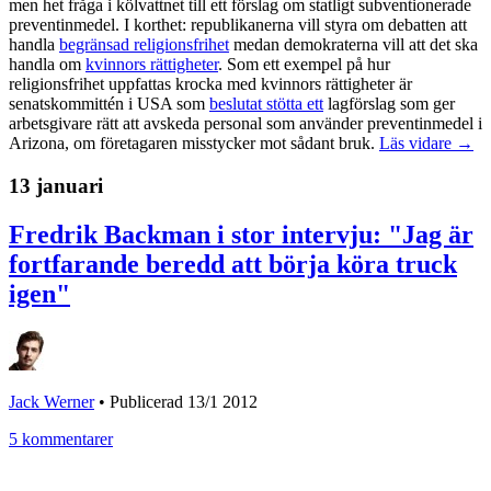
men het fråga i kölvattnet till ett förslag om statligt subventionerade
preventinmedel. I korthet: republikanerna vill styra om debatten att
handla
begränsad religionsfrihet
medan demokraterna vill att det ska
handla om
kvinnors rättigheter
. Som ett exempel på hur
religionsfrihet uppfattas krocka med kvinnors rättigheter är
senatskommittén i USA som
beslutat stötta ett
lagförslag som ger
arbetsgivare rätt att avskeda personal som använder preventinmedel i
Arizona, om företagaren misstycker mot sådant bruk.
Läs vidare →
13 januari
Fredrik Backman i stor intervju: "Jag är
fortfarande beredd att börja köra truck
igen"
Jack Werner
•
Publicerad 13/1 2012
5 kommentarer