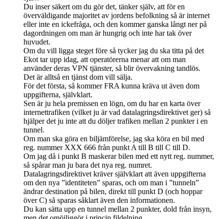
Du inser säkert om du gör det, tänker själv, att för en
överväldigande majoritet av jordens befolkning så är internet
eller inte en ickefråga, och den kommer ganska långt ner på
dagordningen om man är hungrig och inte har tak över
huvudet.
Om du vill ligga steget före så tycker jag du ska titta på det
Ekot tar upp idag, att operatörerna menar att om man
använder deras VPN tjänster, så blir övervakning tandlös.
Det är alltså en tjänst dom vill sälja.
För det första, så kommer FRA kunna kräva ut även dom
uppgifterna, självklart.
Sen är ju hela premissen en lögn, om du har en karta över
internettrafiken (vilket ju är vad datalagringsdirektivet ger) så
hjälper det ju inte att du döljer trafiken mellan 2 punkter i en
tunnel.
Om man ska göra en biljämförelse, jag ska köra en bil med
reg. nummer XXX 666 från punkt A till B till C till D.
Om jag då i punkt B maskerar bilen med ett nytt reg. nummer,
så spårar man ju bara det nya reg. numret.
Datalagringsdirektivet kräver självklart att även uppgifterna
om den nya ”identiteten” sparas, och om man i ”tunneln”
ändrar destination på bilen, direkt till punkt D (och hoppar
över C) så sparas såklart även den informationen.
Du kan sätta upp en tunnel mellan 2 punkter, dold från insyn,
men det omöjliggör i princip fildelning.