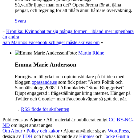
Så,varför ljuger man om det? Operatörerna för att tjäna
pengar, och regering för att tillåta ännu hårdare övervakning.
Svara
«
Krönika: Kvinnohat tar sig många former – ibland mer uppenbara
än andra
San Marinos Facebook-schlager måste skrivas om
»
Foto:
Martin Ridne
Emma Marie Andersson
Formgivare till yrket och opinionsbildare på fritiden med
bloggen
opassande.se
som fick priset "Årets Politik och
Samhällsblogg 2008" i Aftonbladets "Stora Bloggpriset".
Djupt engagerad i frågeställningar kring internet. Hänger på
Twitter och Google+ men Facebookvägrar så gott det går.
→
RSS-flöde för skribenten
Publiceras av
Ajour
• Allt material är publicerat enligt
CC BY-NC-
ND
om inget annat anges
Om Ajour
•
Policy och kakor
•
Ajour använder sig av
WordPress
,
design av
TDH
och hackas löpande av
Hippies
och
Jocke Gustin