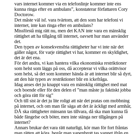
vars internet kommer via en telefonlinje kommer inte ens
kunna ringa efter en ambulans”, konstaterar författaren Cory
Doctorow.
Det måste väl isf. vara tvärtom, att den som har telefoni vi
internet, inte kan ringa efter en ambulans?
Missförstå mig rätt nu, men det KAN inte vara en mänsklig
rättighet att ha tillgång till internet, oavsett hur man använder
det.
Den typen av konsekvensfria rättigheter har vi inte när det
gäller något, för varje rättighet vi har, kommer en skyldighet,
det är det ena.
För det andra, vi kan hantera vilka ekonomiska restriktioner
som helst som läggs på oss, då accepterar vi vilka orättvisor
som helst, så det som kommer hända är att internet blir så dyrt,
att den här typen av restriktioner blir en ickefråga.
Idag anses det ju knappt vara en mänsklig rättighet med mat
och boende eller för den delen el ”man måste ju faktiskt jobba
och göra rätt för sig”
Och till sist är det ju lite roligt att när det pratas om mobbning
på internet, och om man får säga att det är äckligt med armhår,
DÅ ska rättigheter minsann tas tillvara, då ska man kunna få
både fängelse och böter, men inte stänga ner tillgången på
internet?
Annars brukar det vara rätt naturligt, kör man för fort fråntas
man rätten att köra, begår man vapenbrott tas vapnet ifrån en,