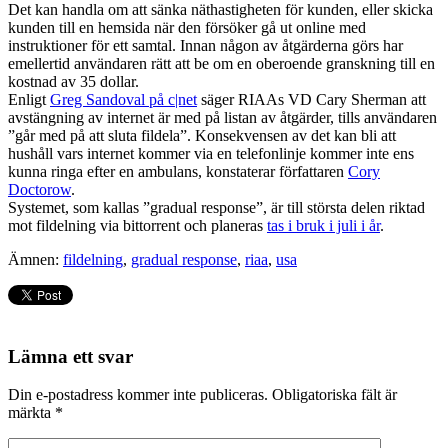
Det kan handla om att sänka näthastigheten för kunden, eller skicka
kunden till en hemsida när den försöker gå ut online med
instruktioner för ett samtal. Innan någon av åtgärderna görs har
emellertid användaren rätt att be om en oberoende granskning till en
kostnad av 35 dollar.
Enligt
Greg Sandoval på c|net
säger RIAAs VD Cary Sherman att
avstängning av internet är med på listan av åtgärder, tills användaren
”går med på att sluta fildela”. Konsekvensen av det kan bli att
hushåll vars internet kommer via en telefonlinje kommer inte ens
kunna ringa efter en ambulans, konstaterar författaren
Cory
Doctorow
.
Systemet, som kallas ”gradual response”, är till största delen riktad
mot fildelning via bittorrent och planeras
tas i bruk i juli i år
.
Ämnen:
fildelning
,
gradual response
,
riaa
,
usa
Lämna ett svar
Din e-postadress kommer inte publiceras.
Obligatoriska fält är
märkta
*