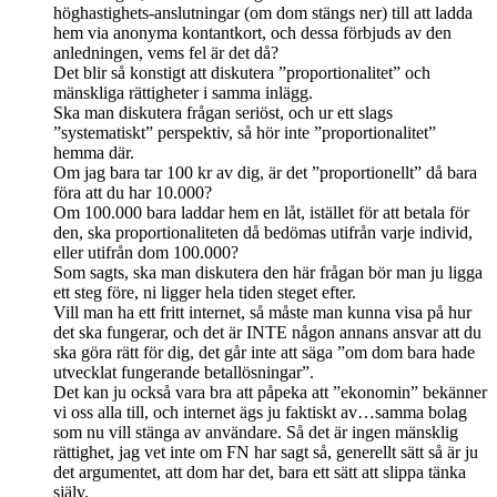
höghastighets-anslutningar (om dom stängs ner) till att ladda
hem via anonyma kontantkort, och dessa förbjuds av den
anledningen, vems fel är det då?
Det blir så konstigt att diskutera ”proportionalitet” och
mänskliga rättigheter i samma inlägg.
Ska man diskutera frågan seriöst, och ur ett slags
”systematiskt” perspektiv, så hör inte ”proportionalitet”
hemma där.
Om jag bara tar 100 kr av dig, är det ”proportionellt” då bara
föra att du har 10.000?
Om 100.000 bara laddar hem en låt, istället för att betala för
den, ska proportionaliteten då bedömas utifrån varje individ,
eller utifrån dom 100.000?
Som sagts, ska man diskutera den här frågan bör man ju ligga
ett steg före, ni ligger hela tiden steget efter.
Vill man ha ett fritt internet, så måste man kunna visa på hur
det ska fungerar, och det är INTE någon annans ansvar att du
ska göra rätt för dig, det går inte att säga ”om dom bara hade
utvecklat fungerande betallösningar”.
Det kan ju också vara bra att påpeka att ”ekonomin” bekänner
vi oss alla till, och internet ägs ju faktiskt av…samma bolag
som nu vill stänga av användare. Så det är ingen mänsklig
rättighet, jag vet inte om FN har sagt så, generellt sätt så är ju
det argumentet, att dom har det, bara ett sätt att slippa tänka
själv.