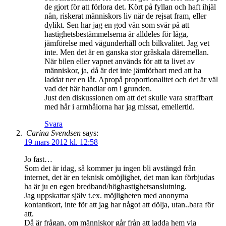
de gjort för att förlora det. Kört på fyllan och haft ihjäl
nån, riskerat människors liv när de rejsat fram, eller
dylikt. Sen har jag en god vän som svär på att
hastighetsbestämmelserna är alldeles för låga,
jämförelse med vägunderhåll och bilkvalitet. Jag vet
inte. Men det är en ganska stor gråskala däremellan.
När bilen eller vapnet används för att ta livet av
människor, ja, då är det inte jämförbart med att ha
laddat ner en låt. Apropå proportionalitet och det är väl
vad det här handlar om i grunden.
Just den diskussionen om att det skulle vara straffbart
med hår i armhålorna har jag missat, emellertid.
Svara
Carina Svendsen
says:
19 mars 2012 kl. 12:58
Jo fast…
Som det är idag, så kommer ju ingen bli avstängd från
internet, det är en teknisk omöjlighet, det man kan förbjudas
ha är ju en egen bredband/höghastighetsanslutning.
Jag uppskattar själv t.ex. möjligheten med anonyma
kontantkort, inte för att jag har något att dölja, utan..bara för
att.
Då är frågan, om människor går från att ladda hem via