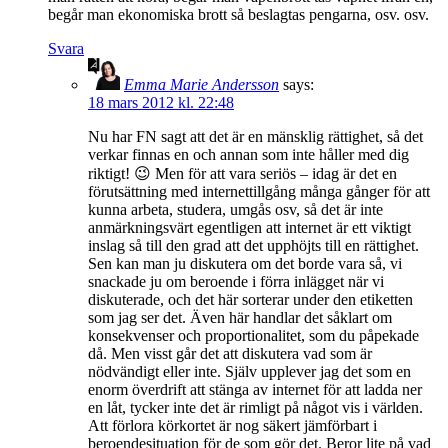
begår man ekonomiska brott så beslagtas pengarna, osv. osv.
Svara
Emma Marie Andersson
says:
18 mars 2012 kl. 22:48
Nu har FN sagt att det är en mänsklig rättighet, så det
verkar finnas en och annan som inte håller med dig
riktigt! 😉 Men för att vara seriös – idag är det en
förutsättning med internettillgång många gånger för att
kunna arbeta, studera, umgås osv, så det är inte
anmärkningsvärt egentligen att internet är ett viktigt
inslag så till den grad att det upphöjts till en rättighet.
Sen kan man ju diskutera om det borde vara så, vi
snackade ju om beroende i förra inlägget när vi
diskuterade, och det här sorterar under den etiketten
som jag ser det. Även här handlar det såklart om
konsekvenser och proportionalitet, som du påpekade
då. Men visst går det att diskutera vad som är
nödvändigt eller inte. Själv upplever jag det som en
enorm överdrift att stänga av internet för att ladda ner
en låt, tycker inte det är rimligt på något vis i världen.
Att förlora körkortet är nog säkert jämförbart i
beroendesituation för de som gör det. Beror lite på vad