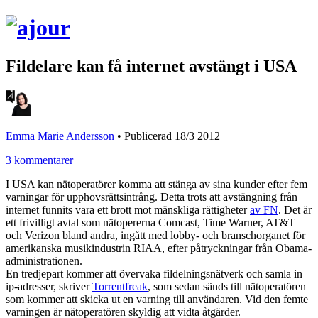
Fildelare kan få internet avstängt i USA
Emma Marie Andersson
•
Publicerad 18/3 2012
3 kommentarer
I USA kan nätoperatörer komma att stänga av sina kunder efter fem
varningar för upphovsrättsintrång. Detta trots att avstängning från
internet funnits vara ett brott mot mänskliga rättigheter
av FN
. Det är
ett frivilligt avtal som nätopererna Comcast, Time Warner, AT&T
och Verizon bland andra, ingått med lobby- och branschorganet för
amerikanska musikindustrin RIAA, efter påtryckningar från Obama-
administrationen.
En tredjepart kommer att övervaka fildelningsnätverk och samla in
ip-adresser, skriver
Torrentfreak
, som sedan sänds till nätoperatören
som kommer att skicka ut en varning till användaren. Vid den femte
varningen är nätoperatören skyldig att vidta åtgärder.