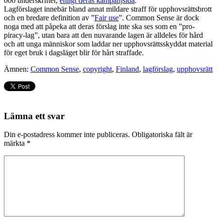
000 underskrifter,
enligt deras kampanjsida
.
Lagförslaget innebär bland annat mildare straff för upphovsrättsbrott
och en bredare definition av ”
Fair use
”. Common Sense är dock
noga med att påpeka att deras förslag inte ska ses som en ”pro-
piracy-lag”, utan bara att den nuvarande lagen är alldeles för hård
och att unga människor som laddar ner upphovsrättsskyddat material
för eget bruk i dagsläget blir för hårt straffade.
Ämnen:
Common Sense
,
copyright
,
Finland
,
lagförslag
,
upphovsrätt
Lämna ett svar
Din e-postadress kommer inte publiceras.
Obligatoriska fält är
märkta
*