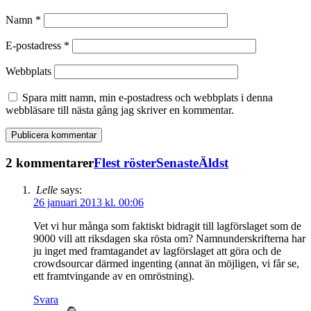
Namn
*
E-postadress
*
Webbplats
Spara mitt namn, min e-postadress och webbplats i denna
webbläsare till nästa gång jag skriver en kommentar.
2 kommentarer
Flest röster
Senaste
Äldst
Lelle
says:
26 januari 2013 kl. 00:06
Vet vi hur många som faktiskt bidragit till lagförslaget som de
9000 vill att riksdagen ska rösta om? Namnunderskrifterna har
ju inget med framtagandet av lagförslaget att göra och de
crowdsourcar därmed ingenting (annat än möjligen, vi får se,
ett framtvingande av en omröstning).
Svara