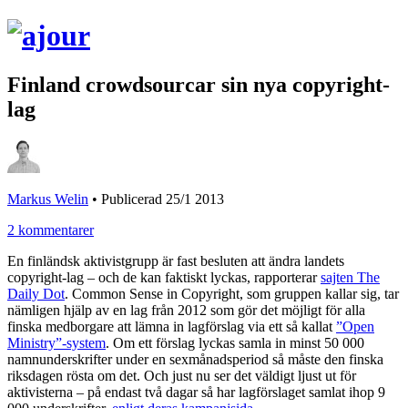
Finland crowdsourcar sin nya copyright-
lag
Markus Welin
•
Publicerad 25/1 2013
2 kommentarer
En finländsk aktivistgrupp är fast besluten att ändra landets
copyright-lag – och de kan faktiskt lyckas, rapporterar
sajten The
Daily Dot
. Common Sense in Copyright, som gruppen kallar sig, tar
nämligen hjälp av en lag från 2012 som gör det möjligt för alla
finska medborgare att lämna in lagförslag via ett så kallat
”Open
Ministry”-system
. Om ett förslag lyckas samla in minst 50 000
namnunderskrifter under en sexmånadsperiod så måste den finska
riksdagen rösta om det. Och just nu ser det väldigt ljust ut för
aktivisterna – på endast två dagar så har lagförslaget samlat ihop 9