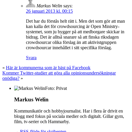
Markus Welin
says:
26 januari 2013 kl. 00:15
Det har du förstås helt rätt i. Men det som gör att man
kan kalla det för crowdsourcing är Open Ministry-
systemet, som ju bygger på att medborgare skickar in
bidrag. Det är alltså snarare så att finska riksdagen
crowdsourcar olika förslag än att aktivistgruppen
crowdsourcar innehållet i sitt specifika förslag.
Svara
«
Här är kommunerna som är bäst på Facebook
Kommer Twitter-studier att göra alla opinionsundersökningar
onödiga?
»
Foto: Privat
Markus Welin
Kommunikatör och hobbyjournalist. Har i flera år drivit en
blogg med fokus på sociala medier och digitalt. Gillar gym,
film, tv-serier och Hammarby.
→
RSS-flöde för skribenten