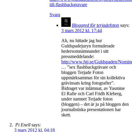
till-flashbackgravare
Svara
Bloggred för terjadefoton
says:
3 mars 2012 kl. 17:44
Ah, nu hittade jag hur
Guldspadejuryn formulerade
hedersomnämnandet i sitt
pressmeddelande:
http://www.fgj.se/Guldspaden/Nomine
… ”sex flashbackgrävare och
bloggen Terjade Foton
uppmärksammas för sin kollektiva
grävinsats kring fotografier”.
Bidraget var inlämnat, av Yasmine
El Rafie och Carl Fridh Kleberg,
under namnet Terjade foton
(bloggen) – det är ju på bloggen den
journalistiska presentationen har
skett.
Pi Enell
says:
3 mars 2012 kl. 04:18