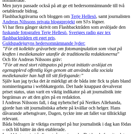
nominerade.
Men juryn passade också på att ge ett hedersomnämnande till två
oetablerade bidrag.
Flashbackgrävarna och bloggen om
Terje Hellesö
, samt journalisten
Andreas Nilssons privata bloggprojekt
om SJ:s lögner.
Vi har flera gånger skrivit om Flashbacktråden som avslöjade den
fuskande fotografen Terje Hellesö.
Sveriges radio gav tex
flashbacktråden ett eget pris
.
Guldspadejuryns hedersomnämnande lyder:
”För ett kollektiv grävarbete om fotomanipulation som visat på
kraften i mediekanaler utanför de traditionella redaktionerna
”
Och för Andreas Nilssons gräv:
”För att med stort rättspatos på privat initiativ avslöjat en
egenupplevd offentlig lögn genom att använda alla sociala
mediekanaler han haft till sitt förfogande:”
Själv kan jag tycka det är märkligt att de båda inte fick ta plats bland
nomineringarna i webbkategorin. Det hade knappast devalverat
priset status, utan varit en viktig indikator på att journalistik inte
begränsas av att den görs på en redaktion.
I Andreas Nilssons fall, i dag nyhetschef på Nerikes Allehanda,
gjorde han sitt journalistiska arbete på kvällar och helger. Hans
dåvarande arbetsgivare, Dagen, tyckte inte att fallet var tillräckligt
relevant.
Båda bidragen är viktiga exempel på hur journalistik i dag kan födas
– och bli bättre än den etablerade.