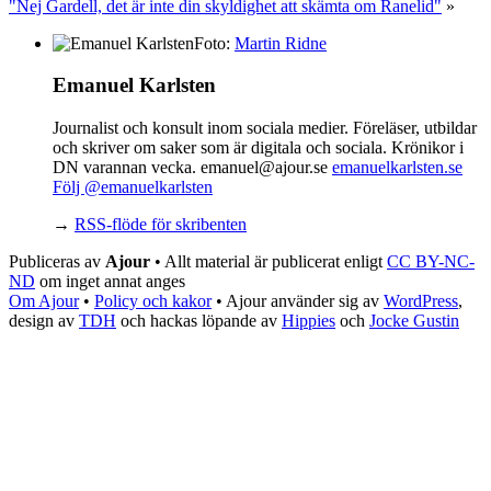
"Nej Gardell, det är inte din skyldighet att skämta om Ranelid"
»
Foto:
Martin Ridne
Emanuel Karlsten
Journalist och konsult inom sociala medier. Föreläser, utbildar
och skriver om saker som är digitala och sociala. Krönikor i
DN varannan vecka. emanuel@ajour.se
emanuelkarlsten.se
Följ @emanuelkarlsten
→
RSS-flöde för skribenten
Publiceras av
Ajour
• Allt material är publicerat enligt
CC BY-NC-
ND
om inget annat anges
Om Ajour
•
Policy och kakor
•
Ajour använder sig av
WordPress
,
design av
TDH
och hackas löpande av
Hippies
och
Jocke Gustin