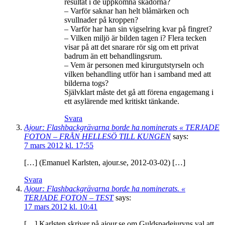
resultat i de uppkomna skadorna?
– Varför saknar han helt blåmärken och
svullnader på kroppen?
– Varför har han sin vigselring kvar på fingret?
– Vilken miljö är bilden tagen i? Flera tecken
visar på att det snarare rör sig om ett privat
badrum än ett behandlingsrum.
– Vem är personen med kirurgutstyrseln och
vilken behandling utför han i samband med att
bilderna togs?
Självklart måste det gå att förena engagemang i
ett asylärende med kritiskt tänkande.
Svara
Ajour: Flashbackgrävarna borde ha nominerats « TERJADE
FOTON – FRÅN HELLESÖ TILL KUNGEN
says:
7 mars 2012 kl. 17:55
[…] (Emanuel Karlsten, ajour.se, 2012-03-02) […]
Svara
Ajour: Flashbackgrävarna borde ha nominerats. «
TERJADE FOTON – TEST
says:
17 mars 2012 kl. 10:41
[…] Karlsten skriver på ajour.se om Guldspadejuryns val att