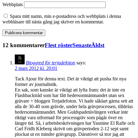
Webbplats
Spara mitt namn, min e-postadress och webbplats i denna
webbläsare till nästa gång jag skriver en kommentar.
12 kommentarer
Flest röster
Senaste
Äldst
Bloggred för terjadefoton
says:
2 mars 2012 kl. 20:01
Tack Ajour för denna text. Det är viktigt att pusha för nya
former av journalistik.
En sak, som kanske är viktigt att lyfta fram: det är inte en
Flashbacktråd som har fått hedersomnämnandet utan sex
grävare + bloggen Terjadefoton. Vi hade såklart gärna sett att
alla de 30-40 som grävde, under hela grävprocessen, tilldelas
hedersomnämnandet. Men Guldspadetävlingen verkar inte
riktigt vara utformad för processgräv som pågår över en
längre tid. Så, i arbetsbeskrivningen har Yasmine El Rafie och
Carl Fridh Kleberg skrivit om grävperioden 2-12 sept samt
plockat ut en mindre grävgrupp. Därutöver så tror jag att