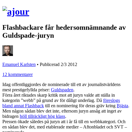
Flashbackare får hedersomnämnande av
Guldspade-juryn
Emanuel Karlsten
•
Publicerad 2/3 2012
12 kommentarer
Idag offentliggjordes de nominerade till ett av journalistvärldens
mest prestigefyllda priser:
Guldspaden
.
Förra året riktades skarp kritik mot att juryn valde att ställa in
kategorin ”webb” på grund av för dåligt underlag. Då
föreslogs
bland annat Flashback
till en nominering för deras gräv kring
Bjästa
.
Men någon sådan blev det inte, eftersom juryn ansåg att inget av
bidragen
höll tillräckligt hög klass
.
Pressen ökade således på juryn att i år få till en webbkategori. Och
en sådan blev det, med etablerade medier – Aftonbladet och SVT –