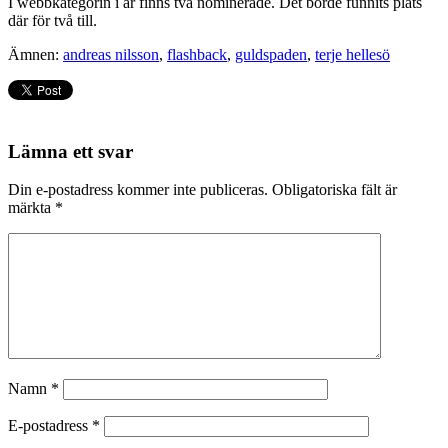
I webbkategorin i år finns två nominerade. Det borde funnits plats
där för två till.
Ämnen:
andreas nilsson
,
flashback
,
guldspaden
,
terje hellesö
Lämna ett svar
Din e-postadress kommer inte publiceras.
Obligatoriska fält är
märkta
*
Namn
*
E-postadress
*