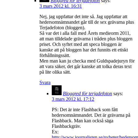
Bloggred för terjadefoton
says:
3 mars 2012 kl. 16:31
Nej, jag uppfattar det inte så. Jag uppfattar att
hedersomnämnandet går till de sex grävarna plus
Terjadefoton (bloggen).
Så var det i alla fall med Årets medieorm 2011,
att man tilldelade grävarna i tråden plus bloggen
priset. Och syftet med att speca bloggen är
kanske att på bloggen har det funnits ett etiskt
förhållningssätt.
Men man kan ju checka med Guldspadejuryn för
att vara säker, det går kanske att tolka deras text
på lite olika sätt.
Svara
Bloggred för terjadefoton
says:
3 mars 2012 kl. 17:12
PS: Det är inte Flashback som fått
hedersomnämnandet. Det är grävarna på
Flashback. Man kan också säga
Flashbackgräv.
Ex:
http://www.journalisten.se/nyheter/heders