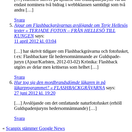
endast nominera två bidrag i webbklassen samtidigt som två
andra […]
Svara
Ajour om Flashbackgrävarnas avslöjande om Terje Hellesös
texter « TERJADE FOTON – FRÅN HELLESÖ TILL
KUNGEN
says:
11 april 2012 kl. 03:04
[…] har skrivit tidigare om Flashbackgrävarna och fotofusket,
t ex: Flashbackare får hedersomnämnande av Guldspade-
juryn (Ajour/Karlsten, 2012-03-02) Krönika: Flashback
utgörs av delar men kritiseras som helhet […]
Svara
Hur tog sig den mordbrandsdömde läkaren in på
läkarprogrammet? « FLASHBACKGRÄVARNA
says:
27 juni 2012 kl. 19:20
[…] Avslöjande om det omfattande naturfotofusket (erhöll
Guldspadenjuryns hedersomnämnande) […]
Svara
«
Scanpix stämmer Google News