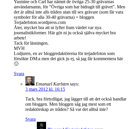
Yasmine och Carl har nämnt de övriga 25-30 grävarnas
användarnamn, för ”Övriga som har bidragit till grävet”. Men
det är alltså inte alls tråden utan till sex grävare (som får vara
symboler för alla 30-40 grävarna) + bloggen
Terjadefoton.wordpress.com
Åter, mycket bra att ni lyfter fram värdet var nya
journalistikformer. Här gör ni ju också själva mycket bra
arbete!
Tack för läsningen.
MVH
Lodjuren, en av bloggredaktörerna för terjadefoton som
försökte DM:a men det gick ju ej, så jag får kommentera här
🙂
Svara
Emanuel Karlsten
says:
3 mars 2012 kl. 16:15
Tack, bra förtydligat, jag lägger till att det också handlar
om bloggen. Men bloggen såg jag mest som ett
redaktörskap av tråden? Så var det alltså inte?
Svara