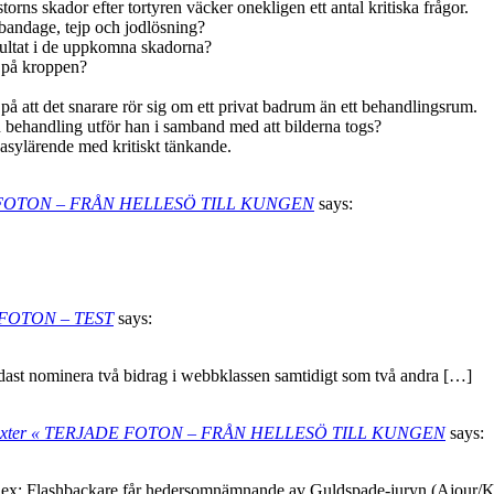
ns skador efter tortyren väcker onekligen ett antal kritiska frågor.
r bandage, tejp och jodlösning?
sultat i de uppkomna skadorna?
r på kroppen?
 på att det snarare rör sig om ett privat badrum än ett behandlingsrum.
 behandling utför han i samband med att bilderna togs?
 asylärende med kritiskt tänkande.
JADE FOTON – FRÅN HELLESÖ TILL KUNGEN
says:
E FOTON – TEST
says:
ndast nominera två bidrag i webbklassen samtidigt som två andra […]
esös texter « TERJADE FOTON – FRÅN HELLESÖ TILL KUNGEN
says:
, t ex: Flashbackare får hedersomnämnande av Guldspade-juryn (Ajour/K