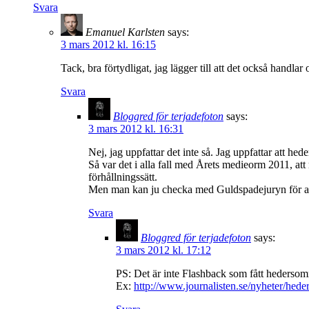
Svara
Emanuel Karlsten
says:
3 mars 2012 kl. 16:15
Tack, bra förtydligat, jag lägger till att det också handl
Svara
Bloggred för terjadefoton
says:
3 mars 2012 kl. 16:31
Nej, jag uppfattar det inte så. Jag uppfattar att h
Så var det i alla fall med Årets medieorm 2011, att 
förhållningssätt.
Men man kan ju checka med Guldspadejuryn för att va
Svara
Bloggred för terjadefoton
says:
3 mars 2012 kl. 17:12
PS: Det är inte Flashback som fått hederso
Ex:
http://www.journalisten.se/nyheter/hed