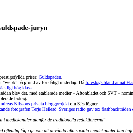
uldspade-juryn
prestigefyllda priser:
Guldspaden
.
gorin ”webb” på grund av för dåligt underlag. Då
föreslogs bland annat Fl
lräckligt hög klass
.
 en sådan blev det, med etablerade medier – Aftonbladet och SVT – nomi
blerade bidrag.
ndreas Nilssons privata bloggprojekt
om SJ:s lögner.
kande fotografen Terje Hellesö.
Sveriges radio gav tex flashbacktråden e
n i mediekanaler utanför de traditionella redaktionerna
”
vd offentlig lögn genom att använda alla sociala mediekanaler han haft t