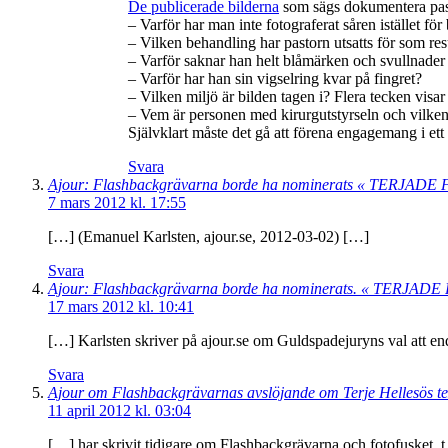
De publicerade bilderna
som sägs dokumentera pastor
– Varför har man inte fotograferat såren istället fö
– Vilken behandling har pastorn utsatts för som re
– Varför saknar han helt blåmärken och svullnade
– Varför har han sin vigselring kvar på fingret?
– Vilken miljö är bilden tagen i? Flera tecken visar
– Vem är personen med kirurgutstyrseln och vilken
Självklart måste det gå att förena engagemang i ett
Svara
Ajour: Flashbackgrävarna borde ha nominerats « TER
7 mars 2012 kl. 17:55
[…] (Emanuel Karlsten, ajour.se, 2012-03-02) […]
Svara
Ajour: Flashbackgrävarna borde ha nominerats. « TERJAD
17 mars 2012 kl. 10:41
[…] Karlsten skriver på ajour.se om Guldspadejuryns val att e
Svara
Ajour om Flashbackgrävarnas avslöjande om Terje Hell
11 april 2012 kl. 03:04
[…] har skrivit tidigare om Flashbackgrävarna och fotofusket