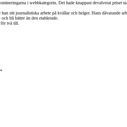
 nomineringarna i webbkategorin. Det hade knappast devalverat priset statu
an sitt journalistiska arbete på kvällar och helger. Hans dåvarande arbets
 och bli bättre än den etablerade.
ör två till.
*