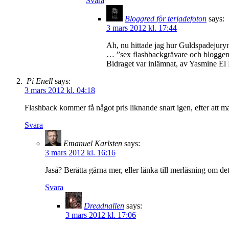
Svara
Bloggred för terjadefoton
says:
3 mars 2012 kl. 17:44
Ah, nu hittade jag hur Guldspadejur
… ”sex flashbackgrävare och bloggen 
Bidraget var inlämnat, av Yasmine El 
Pi Enell
says:
3 mars 2012 kl. 04:18
Flashback kommer få något pris liknande snart igen, efter att ma
Svara
Emanuel Karlsten
says:
3 mars 2012 kl. 16:16
Jaså? Berätta gärna mer, eller länka till merläsning om det
Svara
Dreadnallen
says:
3 mars 2012 kl. 17:06