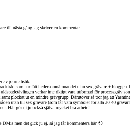
re till nästa gång jag skriver en kommentar.
r av journalistik.
ashbacktråd som har fått hedersomnämnandet utan sex grävare + bloggen Te
dspadetävlingen verkar inte riktigt vara utformad för processgräv som 
t samt plockat ut en mindre grävgrupp. Därutöver så tror jag att Yasmi
ls tråden utan till sex grävare (som får vara symboler för alla 30-40 gr
rmer. Här gör ni ju också själva mycket bra arbete!
e DM:a men det gick ju ej, så jag får kommentera här 🙂