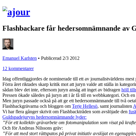
Flashbackare får hedersomnämnande av G
Emanuel Karlsten
•
Publicerad 2/3 2012
12 kommentarer
Idag offentliggjordes de nominerade till ett av journalistvärldens mest 
Förra året riktades skarp kritik mot att juryn valde att ställa in kate
sådan blev det inte, eftersom juryn ansåg att inget av bidragen
höll til
Pressen ökade således på juryn att i år få till en webbkategori. Och
Men juryn passade också på att ge ett hedersomnämnande till två oeta
Flashbackgrävarna och bloggen om
Terje Hellesö
, samt journalisten
A
Vi har flera gånger skrivit om Flashbacktråden som avslöjade den
fus
Guldspadejuryns hedersomnämnande lyder:
”För ett kollektiv grävarbete om fotomanipulation som visat på krafte
Och för Andreas Nilssons gräv:
”För att med stort rättspatos på privat initiativ avslöjat en egenupple