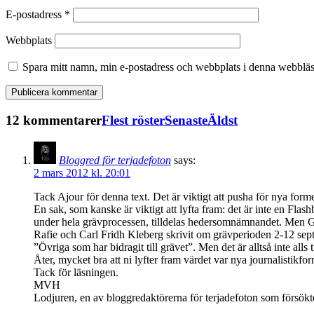
E-postadress
*
Webbplats
Spara mitt namn, min e-postadress och webbplats i denna webbläsa
12 kommentarer
Flest röster
Senaste
Äldst
Bloggred för terjadefoton
says:
2 mars 2012 kl. 20:01
Tack Ajour för denna text. Det är viktigt att pusha för nya forme
En sak, som kanske är viktigt att lyfta fram: det är inte en Fl
under hela grävprocessen, tilldelas hedersomnämnandet. Men Gul
Rafie och Carl Fridh Kleberg skrivit om grävperioden 2-12 sep
”Övriga som har bidragit till grävet”. Men det är alltså inte al
Åter, mycket bra att ni lyfter fram värdet var nya journalistikfo
Tack för läsningen.
MVH
Lodjuren, en av bloggredaktörerna för terjadefoton som försökt