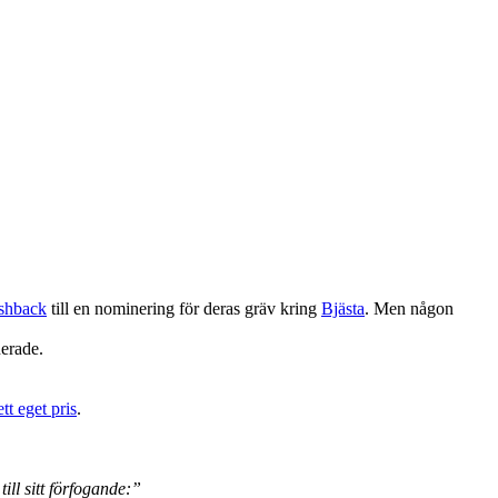
ashback
till en nominering för deras gräv kring
Bjästa
. Men någon
nerade.
tt eget pris
.
ill sitt förfogande:”