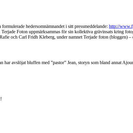
yn formulerade hedersomnämnandet i sitt pressmeddelande:
http://www.f
Terjade Foton uppmärksammas för sin kollektiva grävinsats kring fotog
Rafie och Carl Fridh Kleberg, under namnet Terjade foton (bloggen) – de
n har avslöjat bluffen med ”pastor” Jean, storyn som bland annat Ajour gl
!