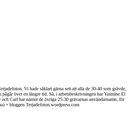
rjadefoton. Vi hade såklart gärna sett att alla de 30-40 som grävde,
pågår över en längre tid. Så, i arbetsbeskrivningen har Yasmine El
ne och Carl har nämnt de övriga 25-30 grävarnas användarnamn, för
ävarna) + bloggen Terjadefoton.wordpress.com