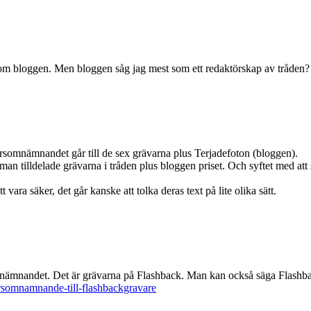
ar om bloggen. Men bloggen såg jag mest som ett redaktörskap av tråden? S
edersomnämnandet går till de sex grävarna plus Terjadefoton (bloggen).
man tilldelade grävarna i tråden plus bloggen priset. Och syftet med att 
ra säker, det går kanske att tolka deras text på lite olika sätt.
mnämnandet. Det är grävarna på Flashback. Man kan också säga Flashb
ersomnamnande-till-flashbackgravare