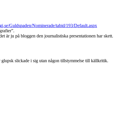
gj.se/Guldspaden/Nominerade/tabid/193/Default.aspx
rafier”.
t är ju på bloggen den journalistiska presentationen har skett.
upsk slickade i sig utan någon tillstymmelse till källkritik.