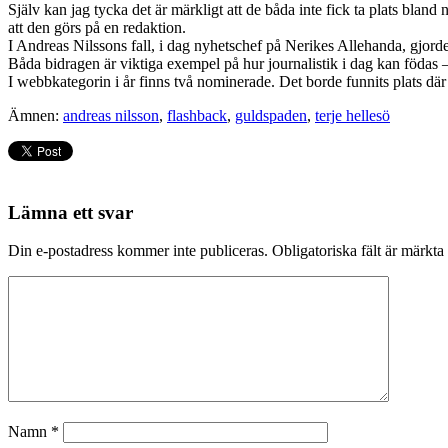
Själv kan jag tycka det är märkligt att de båda inte fick ta plats bland
att den görs på en redaktion.
I Andreas Nilssons fall, i dag nyhetschef på Nerikes Allehanda, gjorde h
Båda bidragen är viktiga exempel på hur journalistik i dag kan födas –
I webbkategorin i år finns två nominerade. Det borde funnits plats där f
Ämnen:
andreas nilsson
,
flashback
,
guldspaden
,
terje hellesö
Lämna ett svar
Din e-postadress kommer inte publiceras.
Obligatoriska fält är märkta
Namn
*