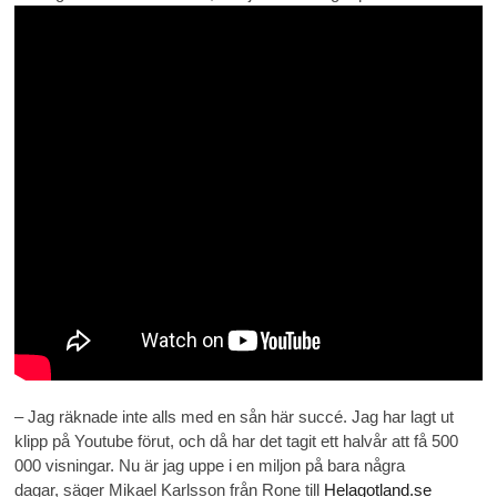
– Jag räknade inte alls med en sån här succé. Jag har lagt ut
klipp på Youtube förut, och då har det tagit ett halvår att få 500
000 visningar. Nu är jag uppe i en miljon på bara några
dagar, säger Mikael Karlsson från Rone till
Helagotland.se