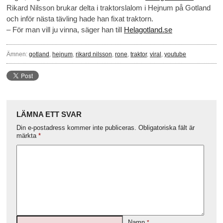
Rikard Nilsson brukar delta i traktorslalom i Hejnum på Gotland
och inför nästa tävling hade han fixat traktorn.
– För man vill ju vinna, säger han till
Helagotland.se
Ämnen:
gotland
,
hejnum
,
rikard nilsson
,
rone
,
traktor
,
viral
,
youtube
LÄMNA ETT SVAR
Din e-postadress kommer inte publiceras.
Obligatoriska fält är
märkta
*
Namn
*