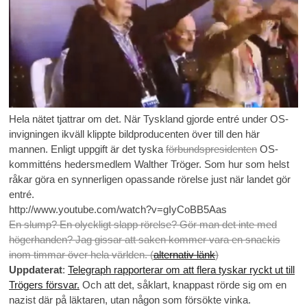
Hela nätet tjattrar om det. När Tyskland gjorde entré under OS-
invigningen ikväll klippte bildproducenten över till den här
mannen. Enligt uppgift är det tyska
förbundspresidenten
OS-
kommitténs hedersmedlem Walther Tröger. Som hur som helst
råkar göra en synnerligen opassande rörelse just när landet gör
entré.
http://www.youtube.com/watch?v=gIyCoBB5Aas
En slump? En olyckligt slapp rörelse? Gör man det inte med
högerhanden? Jag gissar att saken kommer vara en snackis
inom timmar över hela världen. (
alternativ länk
)
Uppdaterat
:
Telegraph rapporterar om att flera tyskar ryckt ut till
Trögers försvar.
Och att det, såklart, knappast rörde sig om en
nazist där på läktaren, utan någon som försökte vinka.