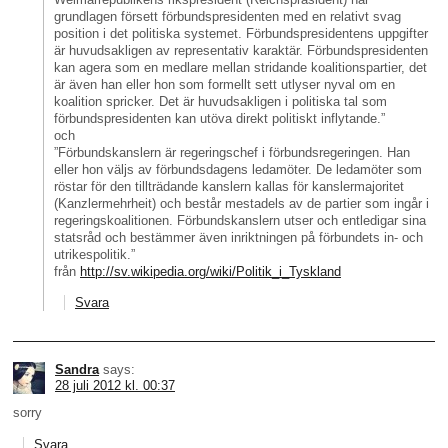
grundlagen försett förbundspresidenten med en relativt svag
position i det politiska systemet. Förbundspresidentens uppgifter
är huvudsakligen av representativ karaktär. Förbundspresidenten
kan agera som en medlare mellan stridande koalitionspartier, det
är även han eller hon som formellt sett utlyser nyval om en
koalition spricker. Det är huvudsakligen i politiska tal som
förbundspresidenten kan utöva direkt politiskt inflytande.”
och
”Förbundskanslern är regeringschef i förbundsregeringen. Han
eller hon väljs av förbundsdagens ledamöter. De ledamöter som
röstar för den tillträdande kanslern kallas för kanslermajoritet
(Kanzlermehrheit) och består mestadels av de partier som ingår i
regeringskoalitionen. Förbundskanslern utser och entledigar sina
statsråd och bestämmer även inriktningen på förbundets in- och
utrikespolitik.”
från
http://sv.wikipedia.org/wiki/Politik_i_Tyskland
Svara
Sandra
says:
28 juli 2012 kl. 00:37
sorry
Svara