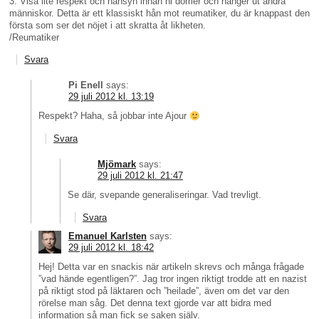
3. Visa lite respekt och hänsyn innan ni dömer och hänger ut andra
människor. Detta är ett klassiskt hån mot reumatiker, du är knappast den
första som ser det nöjet i att skratta åt likheten.
/Reumatiker
Svara
Pi Enell
says:
29 juli 2012 kl. 13:19
Respekt? Haha, så jobbar inte Ajour
Svara
Mjömark
says:
29 juli 2012 kl. 21:47
Se där, svepande generaliseringar. Vad trevligt.
Svara
Emanuel Karlsten
says:
29 juli 2012 kl. 18:42
Hej! Detta var en snackis när artikeln skrevs och många frågade
”vad hände egentligen?”. Jag tror ingen riktigt trodde att en nazist
på riktigt stod på läktaren och ”heilade”, även om det var den
rörelse man såg. Det denna text gjorde var att bidra med
information så man fick se saken själv.