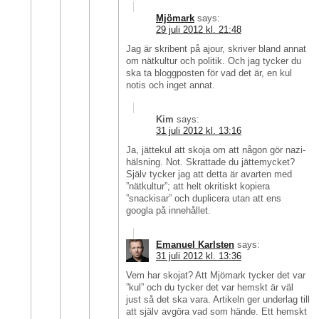
Mjömark
says:
29 juli 2012 kl. 21:48
Jag är skribent på ajour, skriver bland annat
om nätkultur och politik. Och jag tycker du
ska ta bloggposten för vad det är, en kul
notis och inget annat.
Kim
says:
31 juli 2012 kl. 13:16
Ja, jättekul att skoja om att någon gör nazi-
hälsning. Not. Skrattade du jättemycket?
Själv tycker jag att detta är avarten med
”nätkultur”; att helt okritiskt kopiera
”snackisar” och duplicera utan att ens
googla på innehållet.
Emanuel Karlsten
says:
31 juli 2012 kl. 13:36
Vem har skojat? Att Mjömark tycker det var
”kul” och du tycker det var hemskt är väl
just så det ska vara. Artikeln ger underlag till
att själv avgöra vad som hände. Ett hemskt