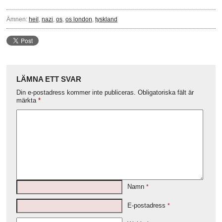
Ämnen:
heil
,
nazi
,
os
,
os london
,
tyskland
LÄMNA ETT SVAR
Din e-postadress kommer inte publiceras.
Obligatoriska fält är
märkta
*
Namn
*
E-postadress
*