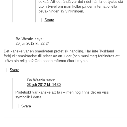
också. Att det ändå var det i det här fallet tycks stå
utom tvivel om man kollar på den internationella
bevakningen av vinkningen.
Svara
Bo Westin
says:
29 juli 2012 kl. 22:24
Det kanske var en omedveten profetisk handling. Har inte Tyskland
förbjudit omskärelse till priset av att judar (och muslimer) förhindras att
utöva sin religion? Och högerkrafterna ökar i styrka.
Svara
Bo Westin
says:
30 juli 2012 kl. 14:03
Profetiskt var kanske att ta i – men nog finns det en viss
symbolik i detta.
Svara