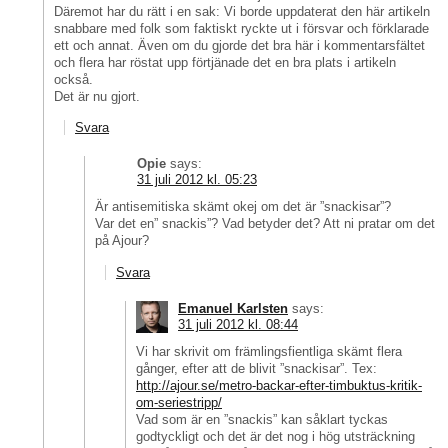
Däremot har du rätt i en sak: Vi borde uppdaterat den här artikeln
snabbare med folk som faktiskt ryckte ut i försvar och förklarade
ett och annat. Även om du gjorde det bra här i kommentarsfältet
och flera har röstat upp förtjänade det en bra plats i artikeln
också.
Det är nu gjort.
Svara
Opie
says:
31 juli 2012 kl. 05:23
Är antisemitiska skämt okej om det är ”snackisar”?
Var det en” snackis”? Vad betyder det? Att ni pratar om det
på Ajour?
Svara
Emanuel Karlsten
says:
31 juli 2012 kl. 08:44
Vi har skrivit om främlingsfientliga skämt flera
gånger, efter att de blivit ”snackisar”. Tex:
http://ajour.se/metro-backar-efter-timbuktus-kritik-
om-seriestripp/
Vad som är en ”snackis” kan såklart tyckas
godtyckligt och det är det nog i hög utsträckning