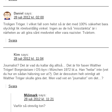
Daniel
says:
28 juli 2012 kl. 02:00
Troligen Tröger. I vilket fall som helst så är det med 100% säkerhet bara
olyckligt lik rörelse/dålig vinkel. Ingen av de två ”misstänkta” är i
närheten av att göra sånt medvetet eller vara nazister. Tvärtom.
Svara
Kim
says:
28 juli 2012 kl. 11:04
Journalist? Det är vad du kallar dig alltså… Det är för fasen Walther
Tröger! Borgmästare i OS-byn i München 1972 bl.a. Han ”heilar” inte (vet
du hur en sådan hälsning ser ut?). Det är dessutom helt orimligt att
Walther Tröger skulle göra det. Men vad vet en ”journalist” om det…?
Svara
Mjömark
says:
28 juli 2012 kl. 11:21
Varför så otrevlig ton?