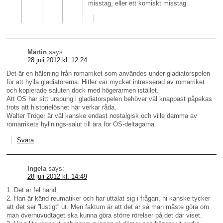
misstag, eller ett komiskt misstag.
Martin
says:
28 juli 2012 kl. 12:24
Det är en hälsning från romarriket som användes under gladiatorspelen
för att hylla gladiatorerna. Hitler var mycket intresserad av romarriket
och kopierade saluten dock med högerarmen istället.
Att OS har sitt urspung i gladiatorspelen behöver väl knappast påpekas
trots att historielöshet här verkar råda.
Walter Tröger är väl kanske endast nostalgisk och ville damma av
romarrikets hyllnings-salut till ära för OS-deltagarna.
Svara
Ingela
says:
28 juli 2012 kl. 14:49
1. Det är fel hand
2. Han är känd reumatiker och har uttalat sig i frågan, ni kanske tycker
att det ser ”lustigt” ut. Men faktum är att det är så man måste göra om
man överhuvudtaget ska kunna göra större rörelser på det där viset.