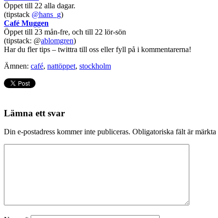
Öppet till 22 alla dagar.
(tipstack
@hans_g
)
Café Muggen
Öppet till 23 mån-fre, och till 22 lör-sön
(tipstack: @
ablomgren
)
Har du fler tips – twittra till oss eller fyll på i kommentarerna!
Ämnen:
café
,
nattöppet
,
stockholm
Lämna ett svar
Din e-postadress kommer inte publiceras.
Obligatoriska fält är märkta