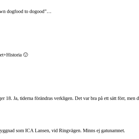
r own dogfood to dogood”…
et+Historia 🙂
18. Ja, tiderna förändras verkligen. Det var bra på ett sätt förr, men de
 byggnad som ICA Lansen, vid Ringvägen. Minns ej gatunamnet.