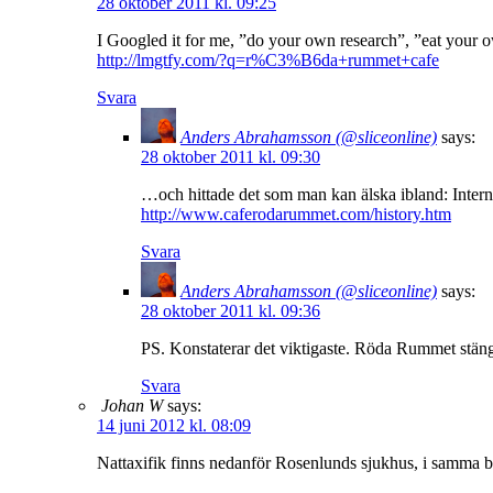
28 oktober 2011 kl. 09:25
I Googled it for me, ”do your own research”, ”eat you
http://lmgtfy.com/?q=r%C3%B6da+rummet+cafe
Svara
Anders Abrahamsson (@sliceonline)
says:
28 oktober 2011 kl. 09:30
…och hittade det som man kan älska ibland: Intern
http://www.caferodarummet.com/history.htm
Svara
Anders Abrahamsson (@sliceonline)
says:
28 oktober 2011 kl. 09:36
PS. Konstaterar det viktigaste. Röda Rummet stänger 
Svara
Johan W
says:
14 juni 2012 kl. 08:09
Nattaxifik finns nedanför Rosenlunds sjukhus, i samma