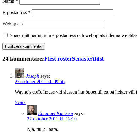
Namn
*
E-postadress
*
Webbplats
Spara mitt namn, min e-postadress och webbplats i denna webbläsa
24 kommentarer
Flest röster
Senaste
Äldst
Joseph
says:
27 oktober 2011 kl. 09:56
Wayne’s coffe house vid slussen har öppet till ett på helger vill
Svara
Emanuel Karlsten
says:
27 oktober 2011 kl. 12:10
Nja, till 21 bara.