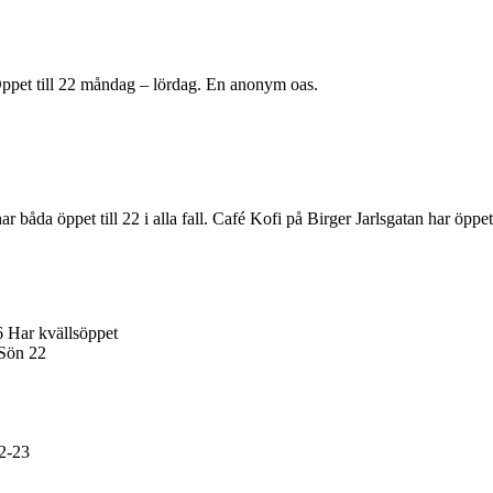
Öppet till 22 måndag – lördag. En anonym oas.
åda öppet till 22 i alla fall. Café Kofi på Birger Jarlsgatan har öppet ti
6 Har kvällsöppet
 Sön 22
22-23