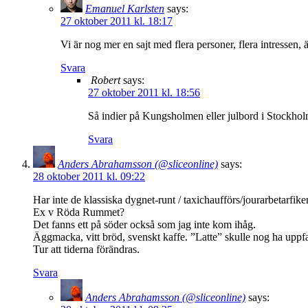
Emanuel Karlsten
says:
27 oktober 2011 kl. 18:17
Vi är nog mer en sajt med flera personer, flera intressen,
Svara
Robert
says:
27 oktober 2011 kl. 18:56
Så indier på Kungsholmen eller julbord i Stockholm
Svara
Anders Abrahamsson (@sliceonline)
says:
28 oktober 2011 kl. 09:22
Har inte de klassiska dygnet-runt / taxichaufförs/jourarbetarfik
Ex v Röda Rummet?
Det fanns ett på söder också som jag inte kom ihåg.
Äggmacka, vitt bröd, svenskt kaffe. ”Latte” skulle nog ha uppf
Tur att tiderna förändras.
Svara
Anders Abrahamsson (@sliceonline)
says: