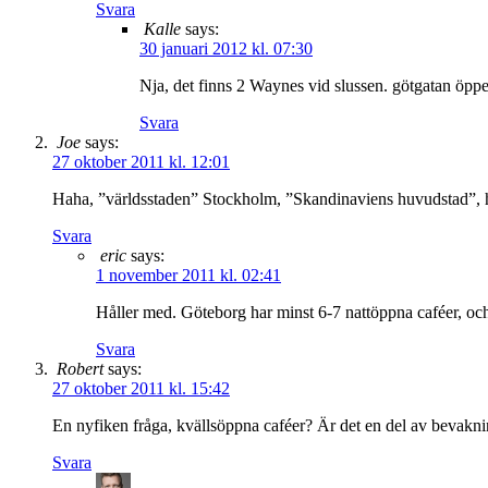
Svara
Kalle
says:
30 januari 2012 kl. 07:30
Nja, det finns 2 Waynes vid slussen. götgatan öppet
Svara
Joe
says:
27 oktober 2011 kl. 12:01
Haha, ”världsstaden” Stockholm, ”Skandinaviens huvudstad”, har
Svara
eric
says:
1 november 2011 kl. 02:41
Håller med. Göteborg har minst 6-7 nattöppna caféer, och 
Svara
Robert
says:
27 oktober 2011 kl. 15:42
En nyfiken fråga, kvällsöppna caféer? Är det en del av bevakni
Svara