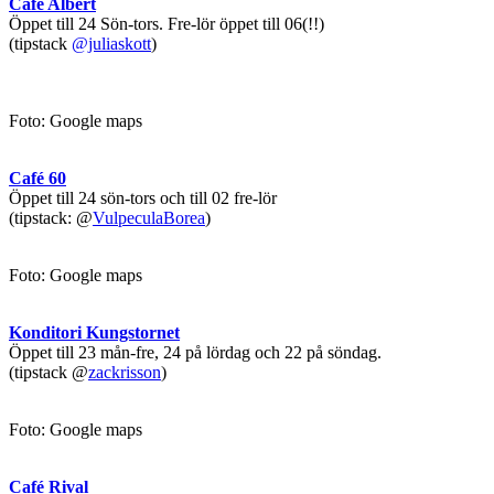
Café Albert
Öppet till 24 Sön-tors. Fre-lör öppet till 06(!!)
(tipstack
@juliaskott
)
Foto: Google maps
Café 60
Öppet till 24 sön-tors och till 02 fre-lör
(tipstack: @
VulpeculaBorea
)
Foto: Google maps
Konditori Kungstornet
Öppet till 23 mån-fre, 24 på lördag och 22 på söndag.
(tipstack @
zackrisson
)
Foto: Google maps
Café Rival