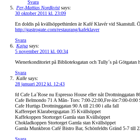
Svara
Per-Mattias Nordkvist
says:
30 oktober 2011 kl. 23:09
En doldis på kvällsöppethimlen är Kafé Klavér vid Skanstull. 
http://gastrogate.com/restaurang/kafeklaver
Svara
Kajsa
says:
5 november 2011 kl. 00:34
Wienerkonditoriet på Biblioteksgatan och Tully´s på Götgatan har b
Svara
Kalle
says:
28 januari 2012 kl. 12:43
fd Cafe La´Rose nu Espresso House eller nåt Drottninggatan 8
Cafe Belmondo 71 A Mån- Tors: 7:00-22:00,Fre-lör:7:00-0:00
Cafe Hurtigs Drottninggatan 90 A till 21:00 i alla fall
Kafferepet Klarabergsgatan 35 Kvällsöppet
Kaffekoppen Stortorget Gamla stan Kvällsöppet
Chokladkoppen Stortorget Gamla stan Kvällsöppet
Gamla Munkbron Café Bistro Bar, Schönfeldts Gränd 5-7 till 
Svara