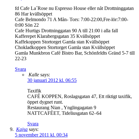
fd Cafe La´Rose nu Espresso House eller nåt Drottninggatan
86 Har kvällsöppet
Cafe Belmondo 71 A Mån- Tors: 7:00-22:00,Fre-lör:7:00-
0:00 Sön 22
Cafe Hurtigs Drottninggatan 90 A till 21:00 i alla fall
Kafferepet Klarabergsgatan 35 Kvällsöppet
Kaffekoppen Stortorget Gamla stan Kvällsöppet
Chokladkoppen Stortorget Gamla stan Kvällsöppet
Gamla Munkbron Café Bistro Bar, Schönfeldts Gränd 5-7 till
22-23
Svara
Kalle
says:
30 januari 2012 kl. 06:55
Taxifik
CAFÉ KOPPEN, Roslagsgatan 47, Ett riktigt taxifik,
öppet dygnet runt.
Restaurang Nian , Ynglingagatan 9
NATTCAFÉET, Tideliusgatan 62–64
Svara
Kajsa
says:
5 november 2011 kl. 00:34