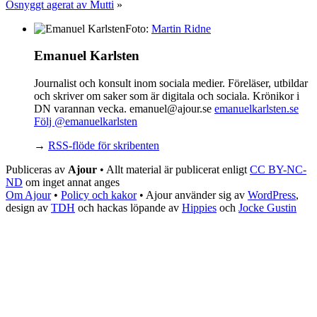
Osnyggt agerat av Mutti
»
Foto:
Martin Ridne
Emanuel Karlsten
Journalist och konsult inom sociala medier. Föreläser, utbildar
och skriver om saker som är digitala och sociala. Krönikor i
DN varannan vecka. emanuel@ajour.se
emanuelkarlsten.se
Följ @emanuelkarlsten
→
RSS-flöde för skribenten
Publiceras av
Ajour
• Allt material är publicerat enligt
CC BY-NC-
ND
om inget annat anges
Om Ajour
•
Policy och kakor
•
Ajour använder sig av
WordPress
,
design av
TDH
och hackas löpande av
Hippies
och
Jocke Gustin