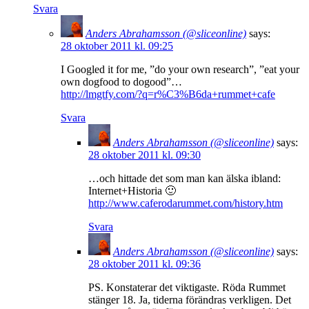
Svara
Anders Abrahamsson (@sliceonline)
says:
28 oktober 2011 kl. 09:25
I Googled it for me, ”do your own research”, ”eat your
own dogfood to dogood”…
http://lmgtfy.com/?q=r%C3%B6da+rummet+cafe
Svara
Anders Abrahamsson (@sliceonline)
says:
28 oktober 2011 kl. 09:30
…och hittade det som man kan älska ibland:
Internet+Historia 🙂
http://www.caferodarummet.com/history.htm
Svara
Anders Abrahamsson (@sliceonline)
says:
28 oktober 2011 kl. 09:36
PS. Konstaterar det viktigaste. Röda Rummet
stänger 18. Ja, tiderna förändras verkligen. Det