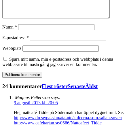
Namn
*
E-postadress
*
Webbplats
Spara mitt namn, min e-postadress och webbplats i denna
webbläsare till nästa gång jag skriver en kommentar.
24 kommentarer
Flest röster
Senaste
Äldst
Magnus Pettersson
says:
9 augusti 2013 kl. 20:05
Hej, nattcafé Tidde på Södermalm har öppet dygnet runt. Se:
http://www.dn.se/pa-stan/ata-ute/kafeerna-som-sallan-sover/
http://www.cafekartan.se/0566/Nattcafeet_Tidde