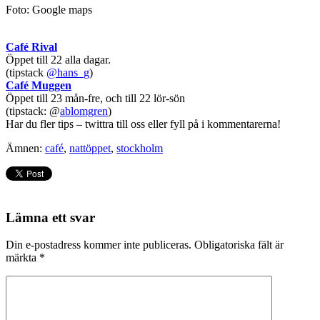
Foto: Google maps
Café Rival
Öppet till 22 alla dagar.
(tipstack
@hans_g
)
Café Muggen
Öppet till 23 mån-fre, och till 22 lör-sön
(tipstack: @
ablomgren
)
Har du fler tips – twittra till oss eller fyll på i kommentarerna!
Ämnen:
café
,
nattöppet
,
stockholm
Lämna ett svar
Din e-postadress kommer inte publiceras.
Obligatoriska fält är
märkta
*