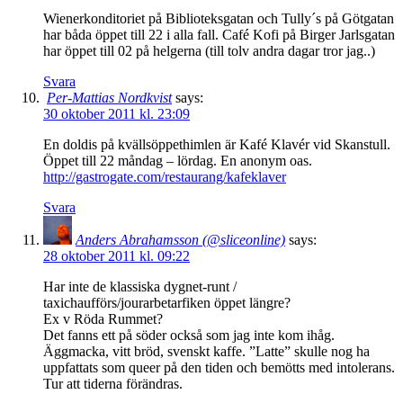
Wienerkonditoriet på Biblioteksgatan och Tully´s på Götgatan
har båda öppet till 22 i alla fall. Café Kofi på Birger Jarlsgatan
har öppet till 02 på helgerna (till tolv andra dagar tror jag..)
Svara
Per-Mattias Nordkvist
says:
30 oktober 2011 kl. 23:09
En doldis på kvällsöppethimlen är Kafé Klavér vid Skanstull.
Öppet till 22 måndag – lördag. En anonym oas.
http://gastrogate.com/restaurang/kafeklaver
Svara
Anders Abrahamsson (@sliceonline)
says:
28 oktober 2011 kl. 09:22
Har inte de klassiska dygnet-runt /
taxichaufförs/jourarbetarfiken öppet längre?
Ex v Röda Rummet?
Det fanns ett på söder också som jag inte kom ihåg.
Äggmacka, vitt bröd, svenskt kaffe. ”Latte” skulle nog ha
uppfattats som queer på den tiden och bemötts med intolerans.
Tur att tiderna förändras.