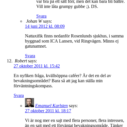
var bra på ett sätt förr, men det kan bara bli bättre.
Vill inte låta grumpy gubbe ;). DS.
Svara
Johan W
says:
14 juni 2012 kl. 08:09
Nattaxifik finns nedanför Rosenlunds sjukhus, i samma
byggnad som ICA Lansen, vid Ringvägen. Minns ej
gatunamnet.
Svara
Robert
says:
27 oktober 2011 kl. 15:42
En nyfiken fråga, kvällsöppna caféer? Är det en del av
bevakningsområdet? Bara så att jag kan ställa min
förväntningskompass.
Svara
Emanuel Karlsten
says:
27 oktober 2011 kl. 18:17
Vi är nog mer en sajt med flera personer, flera intressen,
än en sajt med ett förväntat bevakningsområde. Tänker