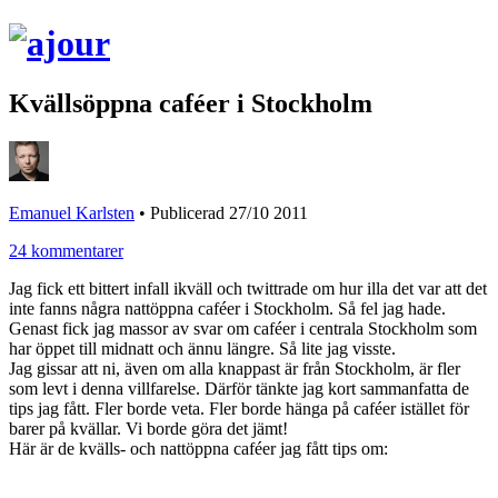
Kvällsöppna caféer i Stockholm
Emanuel Karlsten
•
Publicerad 27/10 2011
24 kommentarer
Jag fick ett bittert infall ikväll och twittrade om hur illa det var att det
inte fanns några nattöppna caféer i Stockholm. Så fel jag hade.
Genast fick jag massor av svar om caféer i centrala Stockholm som
har öppet till midnatt och ännu längre. Så lite jag visste.
Jag gissar att ni, även om alla knappast är från Stockholm, är fler
som levt i denna villfarelse. Därför tänkte jag kort sammanfatta de
tips jag fått. Fler borde veta. Fler borde hänga på caféer istället för
barer på kvällar. Vi borde göra det jämt!
Här är de kvälls- och nattöppna caféer jag fått tips om: