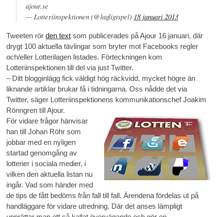
ajour.se
— Lotteriinspektionen (@lagligtspel)
18 januari 2013
Tweeten rör
den text
som publicerades på Ajour 16 januari, där
drygt 100 aktuella tävlingar som bryter mot Facebooks regler
och/eller Lotterilagen listades. Förteckningen kom
Lotteriinspektionen till del via just Twitter.
– Ditt blogginlägg fick väldigt hög räckvidd, mycket högre än
liknande artiklar brukar få i tidningarna. Oss nådde det via
Twitter, säger Lotteriinspektionens kommunikationschef Joakim
Rönngren till Ajour.
För vidare frågor hänvisar
han till Johan Röhr som
jobbar med en nyligen
startad genomgång av
lotterier i sociala medier, i
vilken den aktuella listan nu
ingår. Vad som händer med
de tips de fått bedöms från fall till fall. Ärendena fördelas ut på
handläggare för vidare utredning. Där det anses lämpligt
upprättar man ett så kallat övervägande och gör en