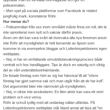
polisanmälan.
– Men spel på sociala plattformar som Facebook är relativt
jungfrulig mark, konstaterar Röhr.
Hur menar du?
– Polisanmälan från oss inom området måste finna sin roll, det är
inte oprioriterat men nytt och saknar därför praxis.
Även om det kan vara svårt att övervaka alla nya fenomen anser
inte Röhr att myndigheten är helt beroende av tipsen som
kommer in via exempelvis bloggar och Lotteriinspektionens egen
webbplats.
– Nej, vi har en omfattande omvärldsbevakningsprocess både
centralt och hos handläggare. Tips är dock en naturlig och viktig
del av vårt underättelseinhämtande.
De listade företag som hört av sig har hänvisat till att ”större
företag har gjort samma sak och man utgår från att de har koll”.
Det argumentet biter inte nämnvärt på myndigheten.
– Nej, vi viktar inte avsändaren. En liten aktör kan vara ett stort
problem och vice versa.
Röhr är också tydlig med att undantag sällan utfärdas. På
Lotteriinspektionens webbplats står bland annat att läsa att ”en