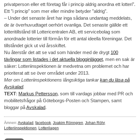
privatperson eller ett företag får i princip aldrig anordna ett lotteri”.
Ett ”i princip” som mer eller mindre betyder ”aldrig”.
– Under det senaste året har inga sådana undantag meddelats,
de är överhuvudtaget oerhört ovanliga. Det senaste gällde ett
lotteritillstånd till Lottericentralen AB, ett servicebolag som
anordnade lotterier till förmån för ett antal ideella föreningar. Det
tillståndet gick ut vid årsskiftet.
Nu återstår det att se vad som händer med de drygt
100
tävlingar som listades i det aktuella blogginlägget
, men en sak är
säker: Lotteriinspektionen är medvetna om problemet och har
prioriterat att se över området under 2013.
Mer om Lotteriinspektionens långsiktiga tankar
kan du läsa på
Avskalad
.
TEXT
:
Markus Pettersson
, som till vardags jobbar med PR och
mobilitetsfrågor på Göteborgs-Posten och Stampen, samt
bloggar på
Avskalad
.
Ämnen:
Avskalad
,
facebook
,
Joakim Rönngren
,
Johan Röhr
,
Lotteriinspektionen
,
Lotterilagen