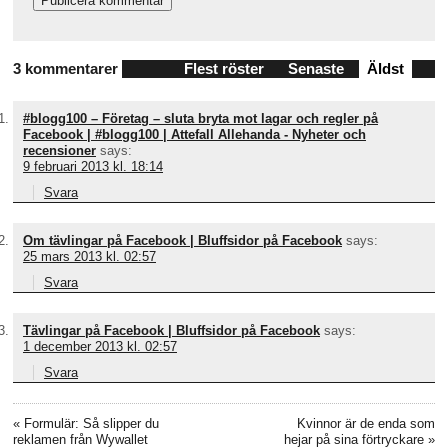
3 kommentarer
Flest röster
Senaste
Äldst
#blogg100 – Företag – sluta bryta mot lagar och regler på
Facebook | #blogg100 | Attefall Allehanda - Nyheter och
recensioner
says:
9 februari 2013 kl. 18:14
Svara
Om tävlingar på Facebook | Bluffsidor på Facebook
says:
25 mars 2013 kl. 02:57
Svara
Tävlingar på Facebook | Bluffsidor på Facebook
says:
1 december 2013 kl. 02:57
Svara
«
Formulär: Så slipper du
Kvinnor är de enda som
reklamen från Wywallet
hejar på sina förtryckare
»