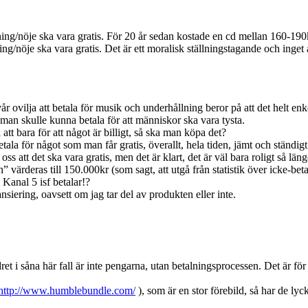
lning/nöje ska vara gratis. För 20 år sedan kostade en cd mellan 160-19
ning/nöje ska vara gratis. Det är ett moralisk ställningstagande och ing
r ovilja att betala för musik och underhållning beror på att det helt enkel
an skulle kunna betala för att människor ska vara tysta.
att bara för att något är billigt, så ska man köpa det?
betala för något som man får gratis, överallt, hela tiden, jämt och ständigt
s att det ska vara gratis, men det är klart, det är väl bara roligt så länge
” värderas till 150.000kr (som sagt, att utgå från statistik över icke-be
Kanal 5 isf betalar!?
siering, oavsett om jag tar del av produkten eller inte.
ndret i såna här fall är inte pengarna, utan betalningsprocessen. Det är för
http://www.humblebundle.com/
), som är en stor förebild, så har de lyc