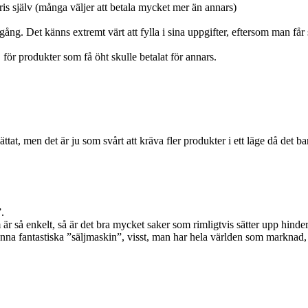
ris själv (många väljer att betala mycket mer än annars)
ång. Det känns extremt värt att fylla i sina uppgifter, eftersom man f
för produkter som få öht skulle betalat för annars.
ättat, men det är ju som svårt att kräva fler produkter i ett läge då det ba
”.
r så enkelt, så är det bra mycket saker som rimligtvis sätter upp hinde
ra denna fantastiska ”säljmaskin”, visst, man har hela världen som markna