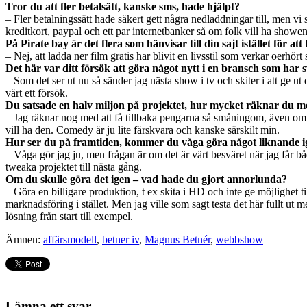
Tror du att fler betalsätt, kanske sms, hade hjälpt?
– Fler betalningssätt hade säkert gett några nedladdningar till, men vi 
kreditkort, paypal och ett par internetbanker så om folk vill ha showe
På Pirate bay är det flera som hänvisar till din sajt istället för 
– Nej, att ladda ner film gratis har blivit en livsstil som verkar oerhört 
Det här var ditt försök att göra något nytt i en bransch som har
– Som det ser ut nu så sänder jag nästa show i tv och skiter i att ge 
värt ett försök.
Du satsade en halv miljon på projektet, hur mycket räknar du med
– Jag räknar nog med att få tillbaka pengarna så småningom, även om jag
vill ha den. Comedy är ju lite färskvara och kanske särskilt min.
Hur ser du på framtiden, kommer du våga göra något liknande 
– Våga gör jag ju, men frågan är om det är värt besväret när jag får b
tweaka projektet till nästa gång.
Om du skulle göra det igen – vad hade du gjort annorlunda?
– Göra en billigare produktion, t ex skita i HD och inte ge möjlighet 
marknadsföring i stället. Men jag ville som sagt testa det här fullt ut 
lösning från start till exempel.
Ämnen:
affärsmodell
,
betner iv
,
Magnus Betnér
,
webbshow
Lämna ett svar