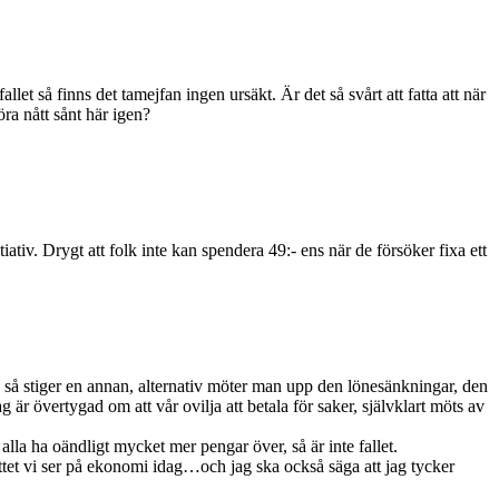
llet så finns det tamejfan ingen ursäkt. Är det så svårt att fatta att när
öra nått sånt här igen?
iv. Drygt att folk inte kan spendera 49:- ens när de försöker fixa ett
ker, så stiger en annan, alternativ möter man upp den lönesänkningar, den
 är övertygad om att vår ovilja att betala för saker, självklart möts av
la ha oändligt mycket mer pengar över, så är inte fallet.
ättet vi ser på ekonomi idag…och jag ska också säga att jag tycker