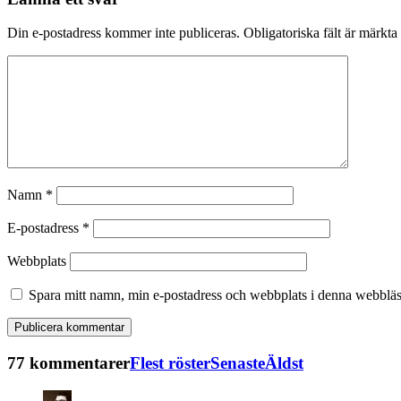
Din e-postadress kommer inte publiceras.
Obligatoriska fält är märkta
Namn
*
E-postadress
*
Webbplats
Spara mitt namn, min e-postadress och webbplats i denna webbläsa
77 kommentarer
Flest röster
Senaste
Äldst