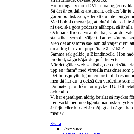
affärsområde, oavsett produkt.
Hur många av dom DVD´erna ligger osåld
Så det är ett dåligt argument, och det blir ju 
gör är politisk satir, eller att du inte häng
Med bubbla menar jag att du/ni faktisk inte 
ni t.ex. ska göra podcasts allihopa, så är alla
Och när siffrorna visar det här, så är det väld
statistiken som du säljer till annonsörerna, s
Men det är samma sak här, då väljer du/ni att 
du aldrig har varit populärare än såhär?
Samma sak gällde ju Blondinbella. Hon hade ”
produkt, så gick/går det ju åt helvete.
När det gäller webbstatistik, och det sättet de
upp en ”farm” med virtuella maskiner som gen
Det finns ju ytterligare en brist i ditt resone
men då har du ju också den värdering som m
Du mäter ju utifrån hur mycket DU fått betal
och radio.
Vi har egentligen aldrig betalat så mycket för
I en värld med intelligenta människor tycker 
är fejk, eller hur det är möjligt att någon k
media?
Svara
Tore
says: