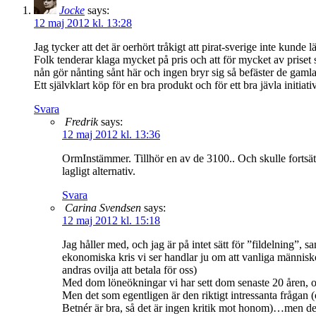
Jocke
says:
12 maj 2012 kl. 13:28
Jag tycker att det är oerhört tråkigt att pirat-sverige inte kund
Folk tenderar klaga mycket på pris och att för mycket av priset sen
nån gör nånting sånt här och ingen bryr sig så befäster de gamla 
Ett självklart köp för en bra produkt och för ett bra jävla initia
Svara
Fredrik
says:
12 maj 2012 kl. 13:36
OrmInstämmer. Tillhör en av de 3100.. Och skulle fortsätt
lagligt alternativ.
Svara
Carina Svendsen
says:
12 maj 2012 kl. 15:18
Jag håller med, och jag är på intet sätt för ”fildelning”, 
ekonomiska kris vi ser handlar ju om att vanliga människor
andras ovilja att betala för oss)
Med dom löneökningar vi har sett dom senaste 20 åren, och
Men det som egentligen är den riktigt intressanta frågan 
Betnér är bra, så det är ingen kritik mot honom)…men den