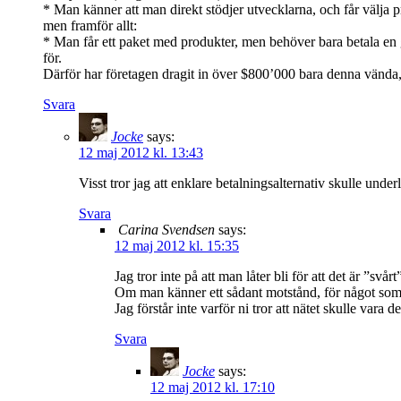
* Man känner att man direkt stödjer utvecklarna, och får välja p
men framför allt:
* Man får ett paket med produkter, men behöver bara betala en g
för.
Därför har företagen dragit in över $800’000 bara denna vända, 
Svara
Jocke
says:
12 maj 2012 kl. 13:43
Visst tror jag att enklare betalningsalternativ skulle underl
Svara
Carina Svendsen
says:
12 maj 2012 kl. 15:35
Jag tror inte på att man låter bli för att det är ”svårt
Om man känner ett sådant motstånd, för något som ä
Jag förstår inte varför ni tror att nätet skulle va
Svara
Jocke
says:
12 maj 2012 kl. 17:10