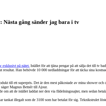
 Nästa gång sänder jag bara i tv
 exklusivt på nätet.
Istället för att tjäna pengar på att sälja det till t
t resultat. Han behövde 10 000 nedladdningar för att täcka sina kostnade
ig produkt till ett superpris. Det är den mest påkostade av mina shower oc
t, säger Magnus Betnér till Ajour.
e om att de istället laddat ner den via fildelningssajter, men sedan betal
r tankat illegalt som de 3100 som har betalat för sig. Teknikstrulet löst