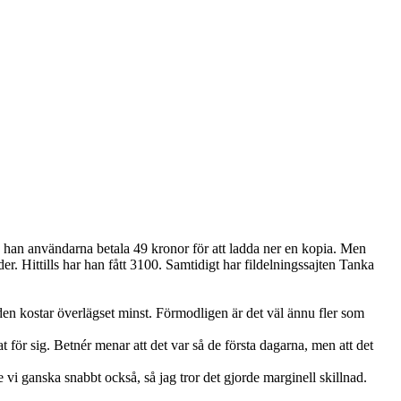
v bad han användarna betala 49 kronor för att ladda ner en kopia. Men
r. Hittills har han fått 3100. Samtidigt har fildelningssajten Tanka
h den kostar överlägset minst. Förmodligen är det väl ännu fler som
at för sig. Betnér menar att det var så de första dagarna, men att det
e vi ganska snabbt också, så jag tror det gjorde marginell skillnad.