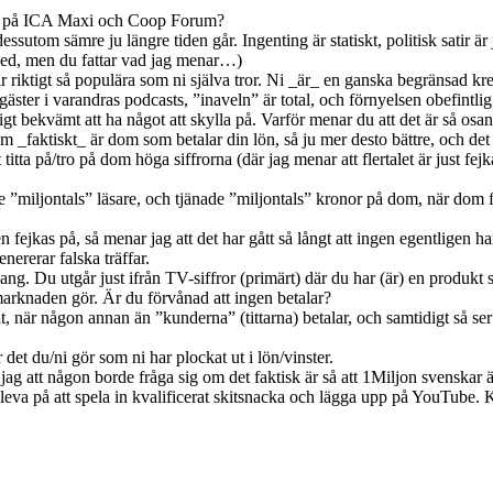
a på ICA Maxi och Coop Forum?
dessutom sämre ju längre tiden går. Ingenting är statiskt, politisk satir ä
er med, men du fattar vad jag menar…)
är riktigt så populära som ni själva tror. Ni _är_ en ganska begränsad k
 gäster i varandras podcasts, ”inaveln” är total, och förnyelsen obefintlig
igt bekvämt att ha något att skylla på. Varför menar du att det är så osann
om _faktiskt_ är dom som betalar din lön, så ju mer desto bättre, och det 
titta på/tro på dom höga siffrorna (där jag menar att flertalet är just f
miljontals” läsare, och tjänade ”miljontals” kronor på dom, när dom fa
n fejkas på, så menar jag att det har gått så långt att ingen egentligen har 
ererar falska träffar.
mang. Du utgår just ifrån TV-siffror (primärt) där du har (är) en produkt s
arknaden gör. Är du förvånad att ingen betalar?
t, när någon annan än ”kunderna” (tittarna) betalar, och samtidigt så se
 det du/ni gör som ni har plockat ut i lön/vinster.
jag att någon borde fråga sig om det faktisk är så att 1Miljon svenskar ä
an leva på att spela in kvalificerat skitsnacka och lägga upp på YouTube.