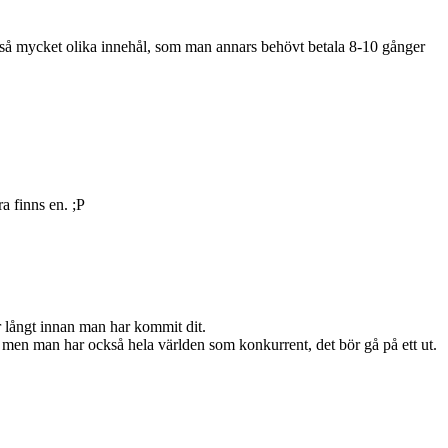
år så mycket olika innehål, som man annars behövt betala 8-10 gånger
ra finns en. ;P
r långt innan man har kommit dit.
d, men man har också hela världen som konkurrent, det bör gå på ett ut.