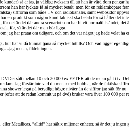
 kunder) så är jag ju väldigt tveksam till att han är värd dom pengar h
ftersom han har lyckats få så mycket betalt, men för en reklamköpare fra
falska) siffrorna som både TV och radiokanaler, samt webbsidor uppvisar
ar en produkt som någon kund faktiskt ska betala för så håller det inte
 för det är det där andra scenariot som har blivit normaltillståndet, de
tala för, så är det där man bör ligga.
 jag har pratat om tidigare, och om det var något jag hade velat ha en
a, hur har vi då kunnat tjäna så mycket hittills? Och vad ligger egentl
ing….jag menar, fildelningen.
 DVDer sålt mellan 10 och 20 000 ex EFTER att de redan gått i tv. Dels beta
 reklam. Jag förstår inte vad du menar med bubbla, när de faktiska siffror
 mina shower legat på betydligt högre nivåer än de siffror jag sålt för n
 (efter att de redan kommit ut på dvd) brukar vara över 100 000 per re
 eller Metallicas, ”alltid” har sålt x miljoner enheter, så är det ju ingen