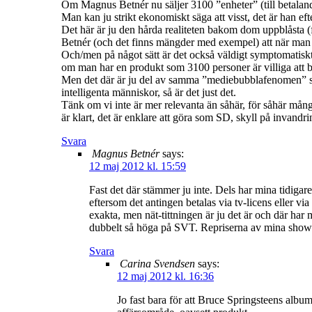
Om Magnus Betnér nu säljer 3100 ”enheter” (till betalande
Man kan ju strikt ekonomiskt säga att visst, det är han e
Det här är ju den hårda realiteten bakom dom uppblåsta (
Betnér (och det finns mängder med exempel) att när man h
Och/men på något sätt är det också väldigt symptomatiskt,
om man har en produkt som 3100 personer är villiga att be
Men det där är ju del av samma ”mediebubblafenomen” som
intelligenta människor, så är det just det.
Tänk om vi inte är mer relevanta än såhär, för såhär mång
är klart, det är enklare att göra som SD, skyll på invandr
Svara
Magnus Betnér
says:
12 maj 2012 kl. 15:59
Fast det där stämmer ju inte. Dels har mina tidigare
eftersom det antingen betalas via tv-licens eller via
exakta, men nät-tittningen är ju det är och där har
dubbelt så höga på SVT. Repriserna av mina shower
Svara
Carina Svendsen
says:
12 maj 2012 kl. 16:36
Jo fast bara för att Bruce Springsteens album,