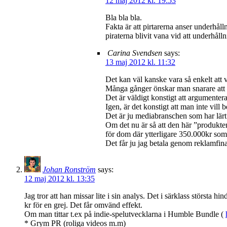
12 maj 2012 kl. 19:53
Bla bla bla.
Fakta är att pirtarerna anser underhål
piraterna blivit vana vid att underhåll
Carina Svendsen
says:
13 maj 2012 kl. 11:32
Det kan väl kanske vara så enkelt att vå
Många gånger önskar man snarare att m
Det är väldigt konstigt att argumentera 
Igen, är det konstigt att man inte vill 
Det är ju mediabranschen som har lärt os
Om det nu är så att den här ”produkten
för dom där ytterligare 350.000kr som 
Det får ju jag betala genom reklamfinan
Johan Ronström
says:
12 maj 2012 kl. 13:35
Jag tror att han missar lite i sin analys. Det i särklass största hi
kr för en grej. Det får omvänd effekt.
Om man tittar t.ex på indie-spelutvecklarna i Humble Bundle (
* Grym PR (roliga videos m.m)