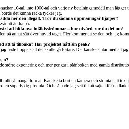
snackar 10-tal, inte 1000-tal och varje ny betalningsmodell man lägger til
n borde det kunna räcka tycker jag.
att ladda ner den illegalt. Tror du sådana uppmaningar hjälper?
svår att ändra på.
 svårt att hitta nya intäktsströmmar – hur utvärderar du det nu?
ut den på annat sätt över huvud taget. Fler kommer att se den och jag ko
 att få tillbaka? Har projektet nått sin peak?
 hade hoppats att det skulle gå fortare. Det kanske slutar med att jag sä
igen?
åde större exponering och mer pengar i plånboken med gamla distribution
till fullt så många format. Kanske ta bort en kamera och strunta i att t
med en superlyxig produkt. Och så hade jag sett till att sajten för nedla