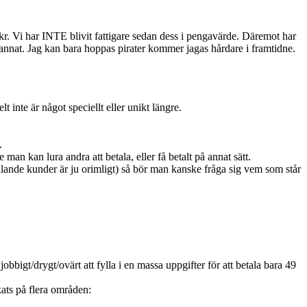
0kr. Vi har INTE blivit fattigare sedan dess i pengavärde. Däremot har
et annat. Jag kan bara hoppas pirater kommer jagas hårdare i framtidne.
t inte är något speciellt eller unikt längre.
.
 man kan lura andra att betala, eller få betalt på annat sätt.
talande kunder är ju orimligt) så bör man kanske fråga sig vem som står
 jobbigt/drygt/ovärt att fylla i en massa uppgifter för att betala bara 49
kats på flera områden: