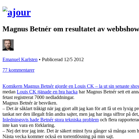
Magnus Betnér om resultatet av webbshow:
Emanuel Karlsten
•
Publicerad 12/5 2012
77 kommentarer
Komikern Magnus Betnér gjorde en Louis CK – la ut sin senaste show
medan
Louis CK tjänade en bra hacka
har Magnus Betnér sett ett anna
fetast registrerat 7000 nedladdningar.
Magnus Betnér är besviken.
– Det är såklart tråkigt när jag gjort allt jag kan för att få ut en lyx
tankat ner den illegalt från andra sajter, men jag har inga siffror på de
Inledningsvis hade Betnér stora tekniska problem
och flera rapporterad
inte kan vara en förklaring.
– Nej det tror jag inte. Det är säkert minst fyra gånger så många som ha
Nästa vecka kommer också en torrentlösning på min sajt.