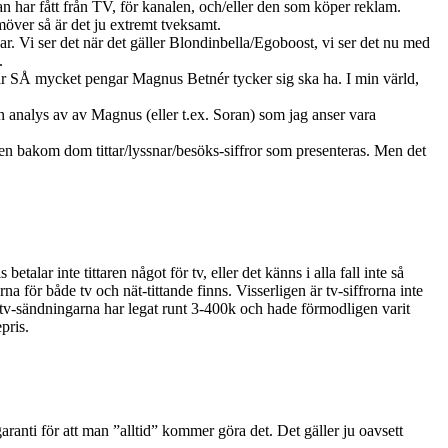
an har fått från TV, för kanalen, och/eller den som köper reklam.
möver så är det ju extremt tveksamt.
. Vi ser det när det gäller Blondinbella/Egoboost, vi ser det nu med
.
t är SÅ mycket pengar Magnus Betnér tycker sig ska ha. I min värld,
 analys av av Magnus (eller t.ex. Soran) som jag anser vara
igen bakom dom tittar/lyssnar/besöks-siffror som presenteras. Men det
lar inte tittaren något för tv, eller det känns i alla fall inte så
na för både tv och nät-tittande finns. Visserligen är tv-siffrorna inte
u. tv-sändningarna har legat runt 3-400k och hade förmodligen varit
pris.
 garanti för att man ”alltid” kommer göra det. Det gäller ju oavsett