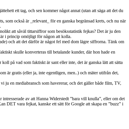
r jättehett ett tag, och sen kommer något annat (utan att säga att det du
rets, som också är _relevant_ för en ganska begränsad krets, och nu när
.
olikt att såväl tittarsiffror som besöksstatistik fejkas? Det är ju den
är i princip omöjligt för någon att kolla.
ejkade) och att det därför är något fel med dom lägre siffrorna. Tänk om
ktiskt skulle konverteras till betalande kunder, där hon hade en
koll på vad som faktiskt är sant eller inte, det är ganska lätt att sätta
om är gratis (eller ja, inte egentligen, men..) och mäter utifrån det,
r vi ju en mediabransch som havererar, och det gäller både film, TV,
r intresserade av att Hanna Widerstedt ”bara vill knulla”, eller om det
 Kan DET vara fejkat, kanske ett sätt för Google att skapa en ”buzz” i