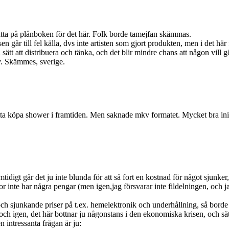
e lätta på plånboken för det här. Folk borde tamejfan skämmas.
 går till fel källa, dvs inte artisten som gjort produkten, men i det här fa
sätt att distribuera och tänka, och det blir mindre chans att någon vill g
tiv. Skämmes, sverige.
a köpa shower i framtiden. Men saknade mkv formatet. Mycket bra initiat
samtidigt går det ju inte blunda för att så fort en kostnad för något sjun
 inte har några pengar (men igen,jag försvarar inte fildelningen, och jag
 sjunkande priser på t.ex. hemelektronik och underhållning, så borde al
(och igen, det här bottnar ju någonstans i den ekonomiska krisen, och s
 intressanta frågan är ju: