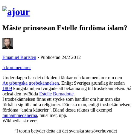
Måste prinsessan Estelle fördöma islam?
Emanuel Karlsten
•
Publicerad 24/2 2012
5 kommentarer
Under dagen har det cirkulerat länkar och kommentarer om den
Augsburgska trosbekännelsen
. Enligt Sveriges grundlag är sedan
1809
kungafamiljen tvingade att bekänna sig till trosbekännelsen. Så
också den nyfödda
Estelle Bernadotte
.
I trosbekännelsen finns ett stycke som handlar om hur man ska
förhålla sig till andra religioner. Där ska man, enligt trosbekännelsen,
fördöma ”andra kätterier”. Bland dessa räknas till exempel
muhammedanerna
, muslimer, upp.
Wikipedia skriver:
”I teorin betyder detta att det svenska statsöverhuvudet