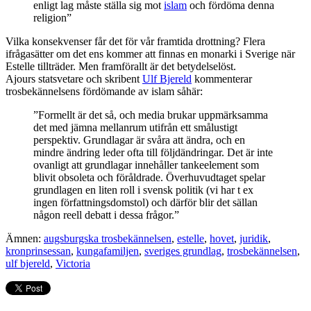
enligt lag måste ställa sig mot
islam
och fördöma denna
religion”
Vilka konsekvenser får det för vår framtida drottning? Flera
ifrågasätter om det ens kommer att finnas en monarki i Sverige när
Estelle tillträder. Men framförallt är det betydelselöst.
Ajours statsvetare och skribent
Ulf Bjereld
kommenterar
trosbekännelsens fördömande av islam såhär:
”Formellt är det så, och media brukar uppmärksamma
det med jämna mellanrum utifrån ett smålustigt
perspektiv. Grundlagar är svåra att ändra, och en
mindre ändring leder ofta till följdändringar. Det är inte
ovanligt att grundlagar innehåller tankeelement som
blivit obsoleta och föråldrade. Överhuvudtaget spelar
grundlagen en liten roll i svensk politik (vi har t ex
ingen författningsdomstol) och därför blir det sällan
någon reell debatt i dessa frågor.”
Ämnen:
augsburgska trosbekännelsen
,
estelle
,
hovet
,
juridik
,
kronprinsessan
,
kungafamiljen
,
sveriges grundlag
,
trosbekännelsen
,
ulf bjereld
,
Victoria