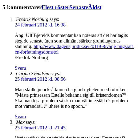
5 kommentarer
Flest röster
Senaste
Äldst
Fredrik Norburg
says:
24 februari 2012 kl. 16:38
Ang. Ulf Bjerelds kommentar kan noteras att det har tagits
steg de senaste åren som allmänt stärker grundlagarnas
ställning.
http://www.dagensjuridik.se/2011/08/varje-tingsratt-
en-forfattningsdomstol
/Fredrik Norburg
Svara
Carina Svendsen
says:
25 februari 2012 kl. 08:56
Man skulle ju också kunna ha gjort nyheten med rubriken
”Måste prinsessan Estelle bekänna sig till kristendomen?”
Ska man lösa problem så ska man väl inte ställa 2 problem
mot varandra…”..there is no spoon..”
Svara
Max
says:
25 februari 2012 kl. 21:45