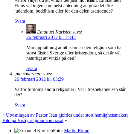
Varför väljer du att vinkla det just mot islam, Emmanuel?
Finns väl ingen som helst anledning att göra det före
judendom, buddhism eller för den delen asatroende?
Svara
Emanuel Karlsten
says:
26 februari 2012 kl. 14:43
Min uppfattning är att islam är den religion som har
störst fäste i Sverige efter kristendom, så det är väl
naturligt att vinkla på den?
Svara
pia söderberg
says:
26 februari 2012 kl. 03:29
Varför fördöma andra religioner? Var i trosbekännelsen står
det?
Svara
«
Utvisningen av Pastor Jean gjordes under stort hemlighetsmakeri
Bild på Visby ringmur som rasat
»
Foto:
Martin Ridne