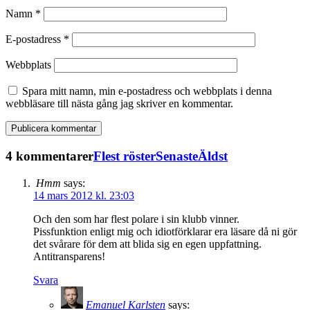
Namn
*
E-postadress
*
Webbplats
Spara mitt namn, min e-postadress och webbplats i denna
webbläsare till nästa gång jag skriver en kommentar.
4 kommentarer
Flest röster
Senaste
Äldst
Hmm
says:
14 mars 2012 kl. 23:03
Och den som har flest polare i sin klubb vinner.
Pissfunktion enligt mig och idiotförklarar era läsare då ni gör
det svårare för dem att blida sig en egen uppfattning.
Antitransparens!
Svara
Emanuel Karlsten
says: