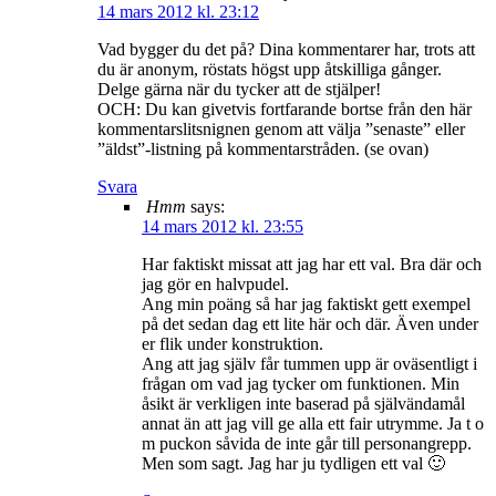
14 mars 2012 kl. 23:12
Vad bygger du det på? Dina kommentarer har, trots att
du är anonym, röstats högst upp åtskilliga gånger.
Delge gärna när du tycker att de stjälper!
OCH: Du kan givetvis fortfarande bortse från den här
kommentarslitsnignen genom att välja ”senaste” eller
”äldst”-listning på kommentarstråden. (se ovan)
Svara
Hmm
says:
14 mars 2012 kl. 23:55
Har faktiskt missat att jag har ett val. Bra där och
jag gör en halvpudel.
Ang min poäng så har jag faktiskt gett exempel
på det sedan dag ett lite här och där. Även under
er flik under konstruktion.
Ang att jag själv får tummen upp är oväsentligt i
frågan om vad jag tycker om funktionen. Min
åsikt är verkligen inte baserad på självändamål
annat än att jag vill ge alla ett fair utrymme. Ja t o
m puckon såvida de inte går till personangrepp.
Men som sagt. Jag har ju tydligen ett val 🙂