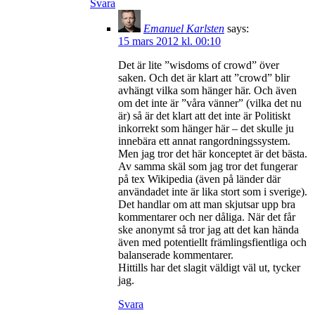
Svara
Emanuel Karlsten
says:
15 mars 2012 kl. 00:10
Det är lite ”wisdoms of crowd” över
saken. Och det är klart att ”crowd” blir
avhängt vilka som hänger här. Och även
om det inte är ”våra vänner” (vilka det nu
är) så är det klart att det inte är Politiskt
inkorrekt som hänger här – det skulle ju
innebära ett annat rangordningssystem.
Men jag tror det här konceptet är det bästa.
Av samma skäl som jag tror det fungerar
på tex Wikipedia (även på länder där
användadet inte är lika stort som i sverige).
Det handlar om att man skjutsar upp bra
kommentarer och ner dåliga. När det får
ske anonymt så tror jag att det kan hända
även med potentiellt främlingsfientliga och
balanserade kommentarer.
Hittills har det slagit väldigt väl ut, tycker
jag.
Svara