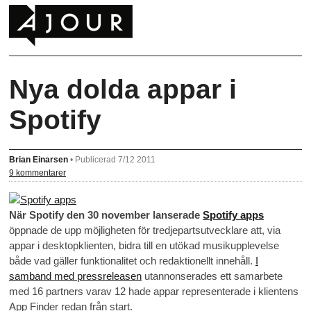
Nya dolda appar i
Spotify
Brian Einarsen
•
Publicerad 7/12 2011
9 kommentarer
När Spotify den 30 november lanserade
Spotify apps
öppnade de upp möjligheten för tredjepartsutvecklare att, via
appar i desktopklienten, bidra till en utökad musikupplevelse
både vad gäller funktionalitet och redaktionellt innehåll.
I
samband med pressreleasen
utannonserades ett samarbete
med 16 partners varav 12 hade appar representerade i klientens
App Finder redan från start.