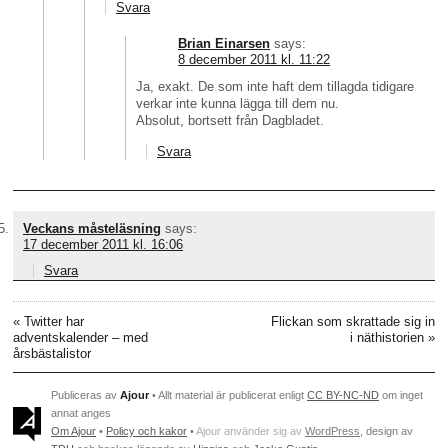
Svara
Brian Einarsen
says:
8 december 2011 kl. 11:22
Ja, exakt. De som inte haft dem tillagda tidigare
verkar inte kunna lägga till dem nu.
Absolut, bortsett från Dagbladet.
Svara
Veckans måsteläsning
says:
17 december 2011 kl. 16:06
Svara
«
Twitter har
Flickan som skrattade sig in
adventskalender – med
i näthistorien
»
årsbästalistor
Publiceras av
Ajour
• Allt material är publicerat enligt
CC BY-NC-ND
om inget
annat anges
Om Ajour
•
Policy och kakor
•
Ajour använder sig av
WordPress
, design av