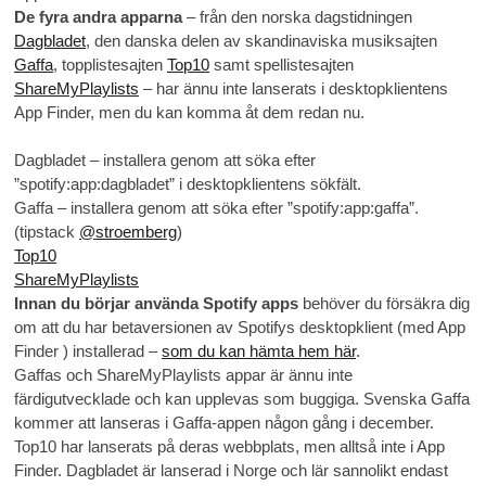
De fyra andra apparna
– från den norska dagstidningen
Dagbladet
, den danska delen av skandinaviska musiksajten
Gaffa
, topplistesajten
Top10
samt spellistesajten
ShareMyPlaylists
– har ännu inte lanserats i desktopklientens
App Finder, men du kan komma åt dem redan nu.
Dagbladet – installera genom att söka efter
”spotify:app:dagbladet” i desktopklientens sökfält.
Gaffa – installera genom att söka efter ”spotify:app:gaffa”.
(tipstack
@stroemberg
)
Top10
ShareMyPlaylists
Innan du börjar använda Spotify apps
behöver du försäkra dig
om att du har betaversionen av Spotifys desktopklient (med App
Finder ) installerad –
som du kan hämta hem här
.
Gaffas och ShareMyPlaylists appar är ännu inte
färdigutvecklade och kan upplevas som buggiga. Svenska Gaffa
kommer att lanseras i Gaffa-appen någon gång i december.
Top10 har lanserats på deras webbplats, men alltså inte i App
Finder. Dagbladet är lanserad i Norge och lär sannolikt endast