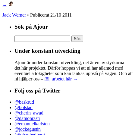
→
Jack Werner
• Publicerat
21/10 2011
Sök på Ajour
Sök
efter:
Under konstant utveckling
Ajour är under konstant utveckling, det är en av styrkorna i
det här projektet. Därför hoppas vi att ni har tålamod med
eventuella tokigheter som kan tänkas uppstå på vägen. Och att
ni hjälper oss –
följ arbetet här →
Följ oss på Twitter
@baskrud
@bolstad
@cherin_awad
@damonrasti
@emanuelkarlsten
@jockegustin
@johanhedberg