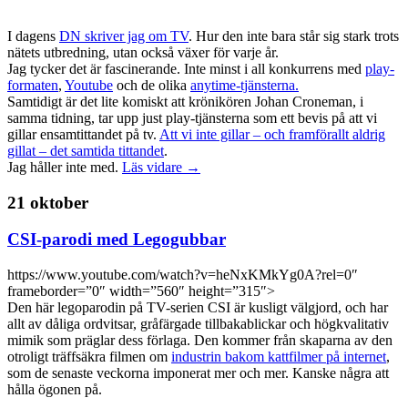
I dagens
DN skriver jag om TV
. Hur den inte bara står sig stark trots
nätets utbredning, utan också växer för varje år.
Jag tycker det är fascinerande. Inte minst i all konkurrens med
play-
formaten
,
Youtube
och de olika
anytime-tjänsterna.
Samtidigt är det lite komiskt att krönikören Johan Croneman, i
samma tidning, tar upp just play-tjänsterna som ett bevis på att vi
gillar ensamtittandet på tv.
Att vi inte gillar – och framförallt aldrig
gillat – det samtida tittandet
.
Jag håller inte med.
Läs vidare →
21 oktober
CSI-parodi med Legogubbar
https://www.youtube.com/watch?v=heNxKMkYg0A?rel=0″
frameborder=”0″ width=”560″ height=”315″>
Den här legoparodin på TV-serien CSI är kusligt välgjord, och har
allt av dåliga ordvitsar, gråfärgade tillbakablickar och högkvalitativ
mimik som präglar dess förlaga. Den kommer från skaparna av den
otroligt träffsäkra filmen om
industrin bakom kattfilmer på internet
,
som de senaste veckorna imponerat mer och mer. Kanske några att
hålla ögonen på.