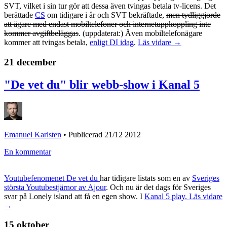
SVT, vilket i sin tur gör att dessa även tvingas betala tv-licens. Det
berättade
CS
om tidigare i år och SVT bekräftade,
men tydliggjorde
att ägare med endast mobiltelefoner och internetuppkoppling inte
kommer avgiftbeläggas
. (uppdaterat:) Även mobiltelefonägare
kommer att tvingas betala,
enligt DI idag
.
Läs vidare →
21 december
"De vet du" blir webb-show i Kanal 5
Emanuel Karlsten
•
Publicerad 21/12 2012
En kommentar
Youtubefenomenet De vet du
har tidigare listats som en av
Sveriges
största Youtubestjärnor av Ajour
. Och nu är det dags för Sveriges
svar på Lonely island att få en egen show. I
Kanal 5 play.
Läs vidare
→
15 oktober