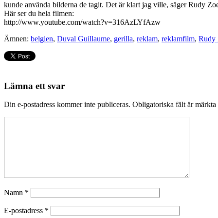
kunde använda bilderna de tagit. Det är klart jag ville, säger Rudy Zoe
Här ser du hela filmen:
http://www.youtube.com/watch?v=316AzLYfAzw
Ämnen:
belgien
,
Duval Guillaume
,
gerilla
,
reklam
,
reklamfilm
,
Rudy 
Lämna ett svar
Din e-postadress kommer inte publiceras.
Obligatoriska fält är märkta
Namn
*
E-postadress
*