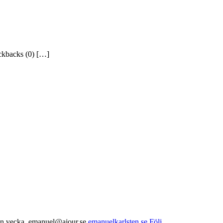
ckbacks (0) […]
nnan vecka. emanuel@ajour.se
emanuelkarlsten.se
Följ