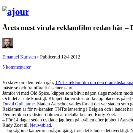
Årets mest virala reklamfilm redan här –
Emanuel Karlsten
•
Publicerad 12/4 2012
5 kommentarer
Vi skrev om den redan igår,
TNT:s reklamfilm om den dramatiska kn
måste se och framförallt fascineras av.
Jämför vi med Old Spice, klippet som blivit någon slags modern moder f
Och det är inte konstigt. Klippet där en stor röd knapp placeras på ett 
Duval Guillaume
. Staden Aarschot valdes för att det var staden som g
Reklamen är för tv-kanalen TNT:s lansering i Belgien och i landet har
Den nyfikna cyklisten i filmen är metallarbetaren Rudy Zoet.
– För 14 dagar sedan cyklade jag hem på kvällen efter jobbet i Aarsc
Rudy Zoet till
Neuwsblad
.
– Jag såg inte kamerorna någon gång, trots det kändes det overkligt. N