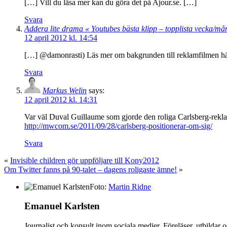
[…] Vill du läsa mer kan du göra det på Ajour.se. […]
Svara
Addera lite drama « Youtubes bästa klipp – topplista vecka/må
12 april 2012 kl. 14:54
[…] @damonrasti) Läs mer om bakgrunden till reklamfilmen h
Svara
Markus Welin
says:
12 april 2012 kl. 14:31
Var väl Duval Guillaume som gjorde den roliga Carlsberg-reklam
http://mwcom.se/2011/09/28/carlsberg-positionerar-om-sig/
Svara
«
Invisible children gör uppföljare till Kony2012
Om Twitter fanns på 90-talet – dagens roligaste ämne!
»
Foto:
Martin Ridne
Emanuel Karlsten
Journalist och konsult inom sociala medier. Föreläser, utbilda