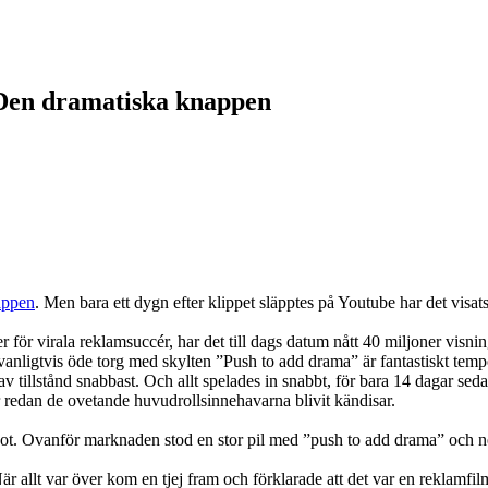
 Den dramatiska knappen
appen
. Men bara ett dygn efter klippet släpptes på Youtube har det visat
ör virala reklamsuccér, har det till dags datum nått 40 miljoner visnin
vanligtvis öde torg med skylten ”Push to add drama” är fantastiskt tempof
av tillstånd snabbast. Och allt spelades in snabbt, för bara 14 dagar seda
 redan de ovetande huvudrollsinnehavarna blivit kändisar.
hot. Ovanför marknaden stod en stor pil med ”push to add drama” och ne
är allt var över kom en tjej fram och förklarade att det var en reklamfi