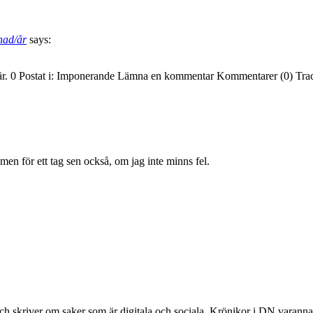
nad/år
says:
är. 0 Postat i: Imponerande Lämna en kommentar Kommentarer (0) Tra
en för ett tag sen också, om jag inte minns fel.
r och skriver om saker som är digitala och sociala. Krönikor i DN vara