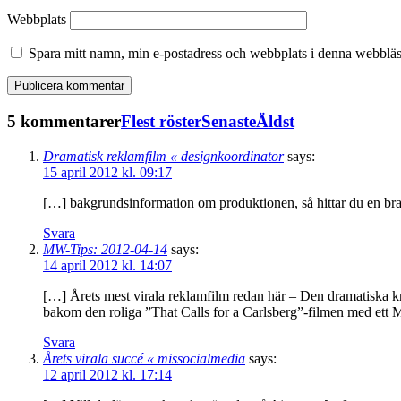
Webbplats
Spara mitt namn, min e-postadress och webbplats i denna webbläsa
5 kommentarer
Flest röster
Senaste
Äldst
Dramatisk reklamfilm « designkoordinator
says:
15 april 2012 kl. 09:17
[…] bakgrundsinformation om produktionen, så hittar du en bra
Svara
MW-Tips: 2012-04-14
says:
14 april 2012 kl. 14:07
[…] Årets mest virala reklamfilm redan här – Den dramatiska k
bakom den roliga ”That Calls for a Carlsberg”-filmen med ett M
Svara
Årets virala succé « missocialmedia
says:
12 april 2012 kl. 17:14