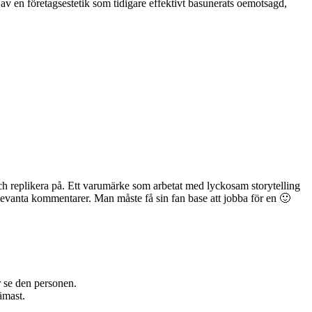
 av en företagsestetik som tidigare effektivt basunerats oemotsagd,
ch replikera på. Ett varumärke som arbetat med lyckosam storytelling
levanta kommentarer. Man måste få sin fan base att jobba för en 🙂
r se den personen.
ämast.