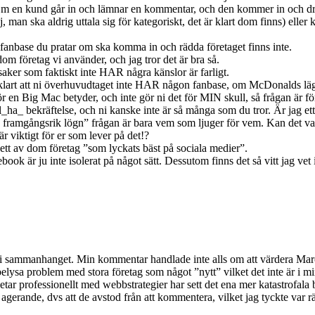
 Om en kund går in och lämnar en kommentar, och den kommer in och drän
, man ska aldrig uttala sig för kategoriskt, det är klart dom finns) ell
n fanbase du pratar om ska komma in och rädda företaget finns inte.
dom företag vi använder, och jag tror det är bra så.
saker som faktiskt inte HAR några känslor är farligt.
klart att ni överhuvudtaget inte HAR någon fanbase, om McDonalds lägge
 en Big Mac betyder, och inte gör ni det för MIN skull, så frågan är f
a_ bekräftelse, och ni kanske inte är så många som du tror. Är jag ett 
n framgångsrik lögn” frågan är bara vem som ljuger för vem. Kan det var
r viktigt för er som lever på det!?
r ett av dom företag ”som lyckats bäst på sociala medier”.
ok är ju inte isolerat på något sätt. Dessutom finns det så vitt jag vet 
gt i sammanhanget. Min kommentar handlade inte alls om att värdera Mar
 belysa problem med stora företag som något ”nytt” vilket det inte är i 
betar professionellt med webbstrategier har sett det ena mer katastrofala 
erande, dvs att de avstod från att kommentera, vilket jag tyckte var r