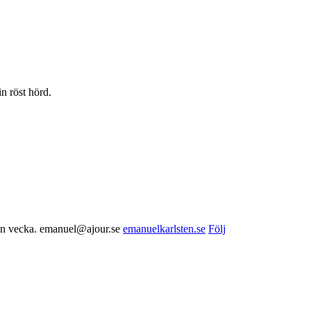
in röst hörd.
nnan vecka. emanuel@ajour.se
emanuelkarlsten.se
Följ