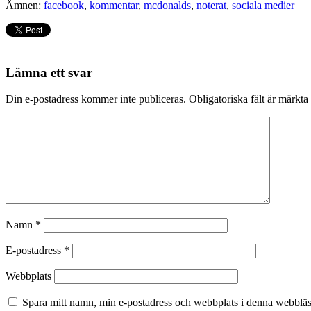
Ämnen:
facebook
,
kommentar
,
mcdonalds
,
noterat
,
sociala medier
Lämna ett svar
Din e-postadress kommer inte publiceras.
Obligatoriska fält är märkta
Namn
*
E-postadress
*
Webbplats
Spara mitt namn, min e-postadress och webbplats i denna webbläsa