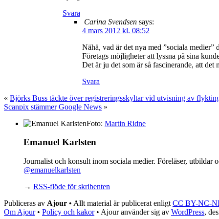
Svara
Carina Svendsen
says:
4 mars 2012 kl. 08:52
Nähä, vad är det nya med ”sociala medier” d
Företags möjligheter att lyssna på sina kunder
Det är ju det som är så fascinerande, att det
Svara
«
Björks Buss täckte över registreringsskyltar vid utvisning av flyktin
Scanpix stämmer Google News
»
Foto:
Martin Ridne
Emanuel Karlsten
Journalist och konsult inom sociala medier. Föreläser, utbilda
@emanuelkarlsten
→
RSS-flöde för skribenten
Publiceras av
Ajour
• Allt material är publicerat enligt
CC BY-NC-N
Om Ajour
•
Policy och kakor
•
Ajour använder sig av
WordPress
, de