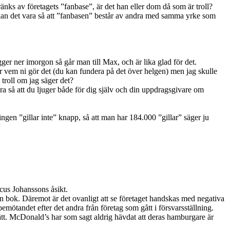
ks av företagets ”fanbase”, är det han eller dom då som är troll?
er kan det vara så att ”fanbasen” består av andra med samma yrke som
r ner imorgon så går man till Max, och är lika glad för det.
ör vem ni gör det (du kan fundera på det över helgen) men jag skulle
troll om jag säger det?
a så att du ljuger både för dig själv och din uppdragsgivare om
ingen ”gillar inte” knapp, så att man har 184.000 ”gillar” säger ju
cus Johanssons åsikt.
min bok. Däremot är det ovanligt att se företaget handskas med negativa
bemötandet efter det andra från företag som gått i försvarsställning.
ätt. McDonald’s har som sagt aldrig hävdat att deras hamburgare är