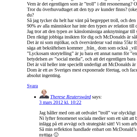
Vem är det egentligen som är ”troll” i ditt resonemang?
Tror du överhuvudtaget att den typ av kunder finns? (okej
du?
Så jag tycker du helt har vänt på begreppet troll, och de
90% av alla människor har inte den typen av relation till 
Jag tror att den typen av känslomässiga anknytningar till 
Den riktigt jobbiga insikten för dig och McDonalds är så
Det är ni som mjölkar, och övervärderar vad mina 55kr för
säga att bekräftelsen kommer _från_ dom som också _vill_h
”Lyckosam storytelling” är ju bara ett annat namn för ”e
betydelsen av ”social media”, och att det egentligen bara ä
Det är väl heller inte speciellt underligt att McDonalds ä
Dom är ett av Sveriges mest exponerade företag, och facebo
absolut ingenting.
Svara
Therese Reuterswärd
says:
3 mars 2012 kl. 10:22
Jag håller med om att ordvalet ”troll” var olyckli
Ni lyfter fenomenet sociala medier som ett sätt att
inlägg på ett avvägt och strategiskt sätt! Vi som ar
Så min reflektion handlade enbart om McDonald’s ag
nyttiga 🙂