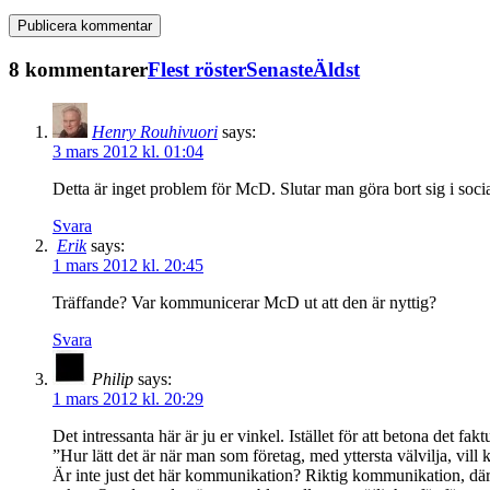
8 kommentarer
Flest röster
Senaste
Äldst
Henry Rouhivuori
says:
3 mars 2012 kl. 01:04
Detta är inget problem för McD. Slutar man göra bort sig i soci
Svara
Erik
says:
1 mars 2012 kl. 20:45
Träffande? Var kommunicerar McD ut att den är nyttig?
Svara
Philip
says:
1 mars 2012 kl. 20:29
Det intressanta här är ju er vinkel. Istället för att betona det 
”Hur lätt det är när man som företag, med yttersta välvilja, vi
Är inte just det här kommunikation? Riktig kommunikation, där 