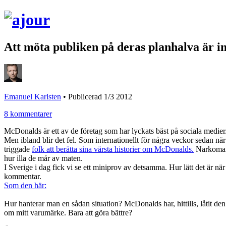
Att möta publiken på deras planhalva är i
Emanuel Karlsten
•
Publicerad 1/3 2012
8 kommentarer
McDonalds är ett av de företag som har lyckats bäst på sociala medier
Men ibland blir det fel. Som internationellt för några veckor sedan 
triggade
folk att berätta sina värsta historier om McDonalds.
Narkomaner
hur illa de mår av maten.
I Sverige i dag fick vi se ett miniprov av detsamma. Hur lätt det är n
kommentar.
Som den här:
Hur hanterar man en sådan situation? McDonalds har, hittills, låtit den 
om mitt varumärke. Bara att göra bättre?