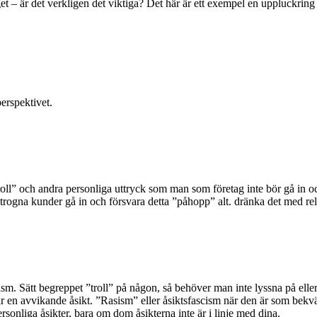
get – är det verkligen det viktiga? Det här är ett exempel en uppluckring
perspektivet.
roll” och andra personliga uttryck som man som företag inte bör gå in o
 trogna kunder gå in och försvara detta ”påhopp” alt. dränka det med re
asism. Sätt begreppet ”troll” på någon, så behöver man inte lyssna på elle
ar en avvikande åsikt. ”Rasism” eller åsiktsfascism när den är som bekv
rsonliga åsikter, bara om dom åsikterna inte är i linje med dina.