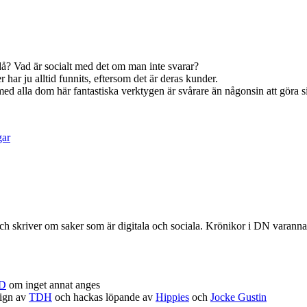
å? Vad är socialt med det om man inte svarar?
 har ju alltid funnits, eftersom det är deras kunder.
 med alla dom här fantastiska verktygen är svårare än någonsin att göra s
gar
r och skriver om saker som är digitala och sociala. Krönikor i DN vara
D
om inget annat anges
sign av
TDH
och hackas löpande av
Hippies
och
Jocke Gustin