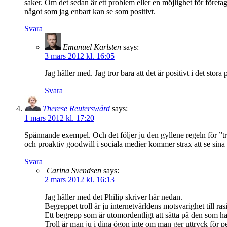
saker. Om det sedan är ett problem eller en möjlighet för företa
något som jag enbart kan se som positivt.
Svara
Emanuel Karlsten
says:
3 mars 2012 kl. 16:05
Jag håller med. Jag tror bara att det är positivt i det stora 
Svara
Therese Reuterswärd
says:
1 mars 2012 kl. 17:20
Spännande exempel. Och det följer ju den gyllene regeln för ”t
och proaktiv goodwill i sociala medier kommer strax att se sina
Svara
Carina Svendsen
says:
2 mars 2012 kl. 16:13
Jag håller med det Philip skriver här nedan.
Begreppet troll är ju internetvärldens motsvarighet till r
Ett begrepp som är utomordentligt att sätta på den som h
Troll är man ju i dina ögon inte om man ger uttryck för pe