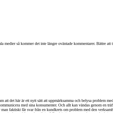
ala medier så kommer det inte längre oväntade kommentarer. Bättre att ti
faktum att det här är ett nytt sätt att uppmärksamma och belysa problem m
ll kommunicera med sina konsumenter. Och allt kan vändas genom en träf
man faktiskt får svar från en kundkrets om problem med den verksamhet