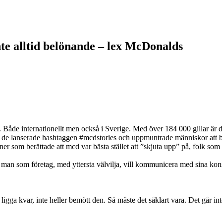
nte alltid belönande – lex McDonalds
. Både internationellt men också i Sverige. Med över 184 000 gillar är 
när de lanserade hashtaggen #mcdstories och uppmuntrade människor att
 som berättade att mcd var bästa stället att ”skjuta upp” på, folk som
är man som företag, med yttersta välvilja, vill kommunicera med sina kon
ligga kvar, inte heller bemött den. Så måste det såklart vara. Det går int