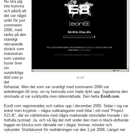
Nu ska jag
inte komma
och påstå att
det var något
unikt för just
sommaren
2006, med
tanke på den
ständigt
närvarande
skräck som
människan
som varelse
hyser över
sin
oundvikliga
Eon8
död vore ju
det
förhastat. Men det som var ovanligt med sommaren 2006 var
anledningen till oron, en ny hemsida som hade dykt upp. Signalerna den
skickade ut var svårtydda men ödesmättade. Den hette
Eon8.com
.
Eon8.com registrerades och sattes upp i december 2005. Sidan i sig var
enkel men kryptisk – några subkategorier med titlar i stil med ”Project
X21-B”, där en världskarta med några markerade storstäder tronade i sin
hotfulla tystnad. Ja, och så låg det mitt under den men in black-doftande
loggan en klocka som räknade ner i dagar, timmar, minuter och
sekunder. Slutdatumet för nedräkningen var den 1 juli 2006. Längst ner