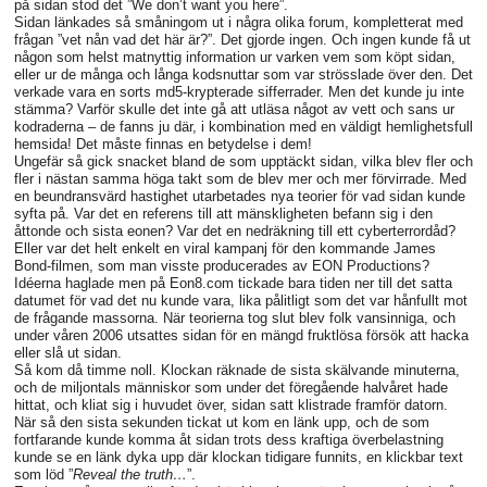
på sidan stod det ”We don’t want you here”.
Sidan länkades så småningom ut i några olika forum, kompletterat med
frågan ”vet nån vad det här är?”. Det gjorde ingen. Och ingen kunde få ut
någon som helst matnyttig information ur varken vem som köpt sidan,
eller ur de många och långa kodsnuttar som var strösslade över den. Det
verkade vara en sorts md5-krypterade sifferrader. Men det kunde ju inte
stämma? Varför skulle det inte gå att utläsa något av vett och sans ur
kodraderna – de fanns ju där, i kombination med en väldigt hemlighetsfull
hemsida! Det måste finnas en betydelse i dem!
Ungefär så gick snacket bland de som upptäckt sidan, vilka blev fler och
fler i nästan samma höga takt som de blev mer och mer förvirrade. Med
en beundransvärd hastighet utarbetades nya teorier för vad sidan kunde
syfta på. Var det en referens till att mänskligheten befann sig i den
åttonde och sista eonen? Var det en nedräkning till ett cyberterrordåd?
Eller var det helt enkelt en viral kampanj för den kommande James
Bond-filmen, som man visste producerades av EON Productions?
Idéerna haglade men på Eon8.com tickade bara tiden ner till det satta
datumet för vad det nu kunde vara, lika pålitligt som det var hånfullt mot
de frågande massorna. När teorierna tog slut blev folk vansinniga, och
under våren 2006 utsattes sidan för en mängd fruktlösa försök att hacka
eller slå ut sidan.
Så kom då timme noll. Klockan räknade de sista skälvande minuterna,
och de miljontals människor som under det föregående halvåret hade
hittat, och kliat sig i huvudet över, sidan satt klistrade framför datorn.
När så den sista sekunden tickat ut kom en länk upp, och de som
fortfarande kunde komma åt sidan trots dess kraftiga överbelastning
kunde se en länk dyka upp där klockan tidigare funnits, en klickbar text
som löd ”
Reveal the truth…
”.