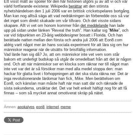
Ett visst mått av spoiler för den här historien utgörs ju av att vi och vår
värld fortfarande existerar. Wikipedia
berättar
att den största
nyhetshändelsen den 1 juli 2006 var en brittisk cricketspelares bortgång.
Man kan nog alltså säga att vad nedräkningen än förberedde oss så var
det inget som direkt skakade om vår tillvaro. Och det visste sidans
skapare. Allt vi vet om honom kommer från
det meddelande
han lade
upp på sidan under länken ”Reveal the truth”. Han kallar sig ”
Mike
”, och
var vid tidpunkten en 23-årig webbdesigner bosatt i Florida. Och han
berättade natten mellan den första och andra juli 2006 att Eon8.com
aldrig varit något mer än hans sociala experiment för att lära sig om hur
människor reagerar när de utsätts för bristfällig information.
Vad lärde han sig då? Jo, att om människor inte vet vem som står
bakom ett underligt budskap så utgår de omedelbart från att det är någon
ond. Och att när människor ser en klocka som räknar ner till något man
inte vet var det är så försöker man med alla medel stoppa den: man
hackar för glatta livet i förhoppningen att det ska sluta räkna ner. Det är
inga revolutionerande lärdomar han fick, Mike. Men berättelsen om
Eon8, och känslan man måste haft när man satt där och räknade de
sista sekunderna, ursäktar det. Det var helt enkelt häftigt nog för att få
finnas – som så mycket annat omotiverat skräp på nätet.
Ämnen:
apokalyps
,
eon8
,
internet
,
meme